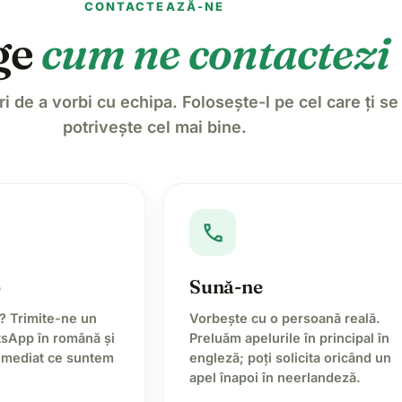
CONTACTEAZĂ-NE
ge
cum ne contactezi
i de a vorbi cu echipa. Folosește-l pe cel care ți se
potrivește cel mai bine.
call
p
Sună-ne
i? Trimite-ne un
Vorbește cu o persoană reală.
sApp în română și
Preluăm apelurile în principal în
 imediat ce suntem
engleză; poți solicita oricând un
apel înapoi în neerlandeză.