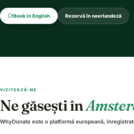
videocam
Book in English
Rezervă în neerlandeză
VIZITEAZĂ-NE
Ne găsești în
Amste
WhyDonate este o platformă europeană, înregistrat