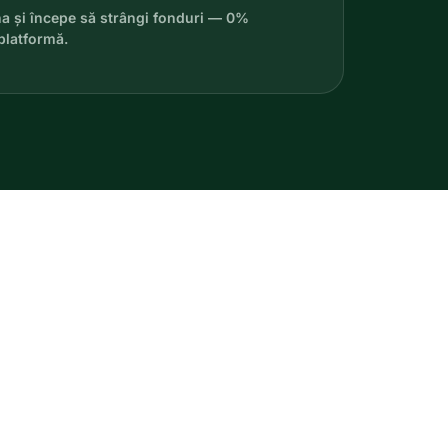
na și începe să strângi fonduri — 0%
platformă.