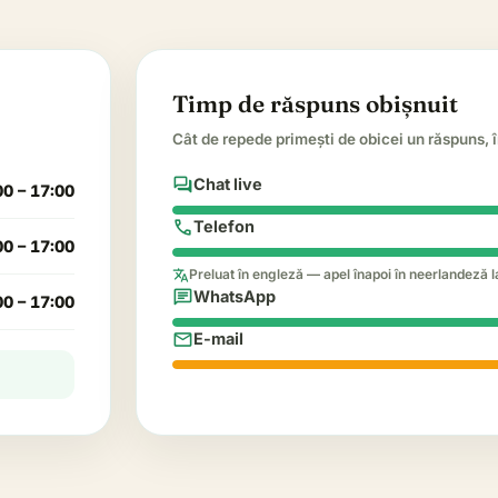
Timp de răspuns obișnuit
Cât de repede primești de obicei un răspuns, î
forum
Chat live
00 – 17:00
call
Telefon
00 – 17:00
translate
Preluat în engleză — apel înapoi în neerlandeză l
chat
WhatsApp
00 – 17:00
mail
E-mail