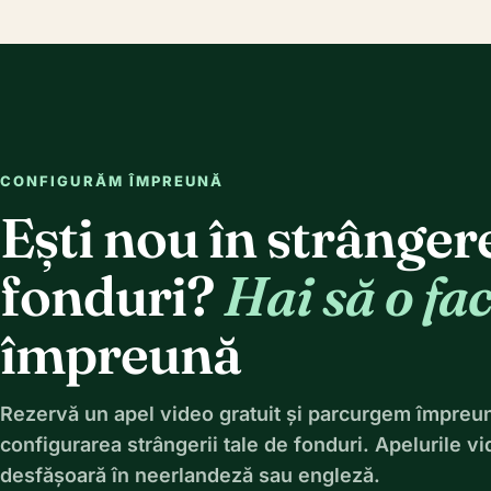
CONFIGURĂM ÎMPREUNĂ
Ești nou în strânger
fonduri?
Hai să o f
împreună
Rezervă un apel video gratuit și parcurgem împreu
configurarea strângerii tale de fonduri. Apelurile v
desfășoară în neerlandeză sau engleză.