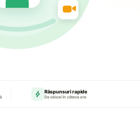
Răspunsuri rapide
bolt
ă
De obicei în câteva ore