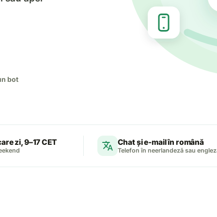
un bot
ecare zi, 9–17 CET
Chat și e-mail în română
translate
weekend
Telefon în neerlandeză sau englez