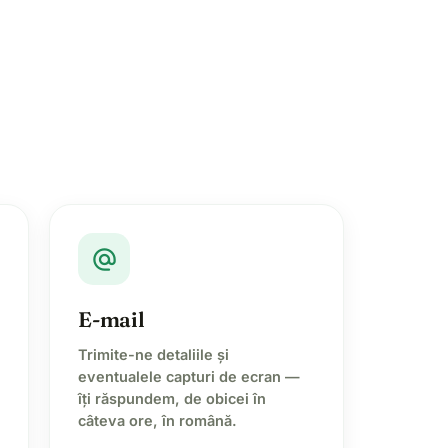
alternate_email
E-mail
Trimite-ne detaliile și
eventualele capturi de ecran —
îți răspundem, de obicei în
câteva ore, în română.