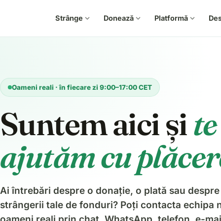
Strânge
expand_more
Donează
expand_more
Platformă
expand_more
De
Oameni reali · în fiecare zi 9:00–17:00 CET
Suntem aici și
te
ajutăm cu plăcer
Ai întrebări despre o donație, o plată sau despre
strângerii tale de fonduri? Poți contacta echipa 
oameni reali prin chat, WhatsApp, telefon, e-mai