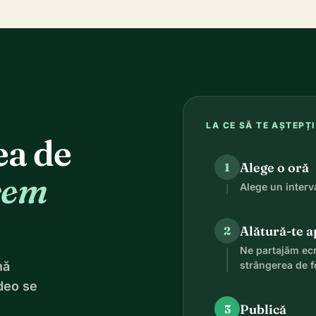
LA CE SĂ TE AȘTEPȚI
ea de
Alege o oră
1
acem
Alege un interva
Alătură-te a
2
Ne partajăm ec
nă
strângerea de f
ideo se
Publică
3