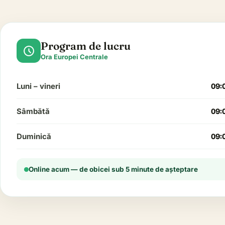
Program de lucru
schedule
Ora Europei Centrale
Luni – vineri
09:
Sâmbătă
09:
Duminică
09:
Online acum — de obicei sub 5 minute de așteptare