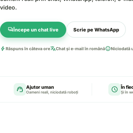
video.
forum
Începe un chat live
Scrie pe WhatsApp
bolt
translate
sentiment_satisfied
Răspuns în câteva ore
Chat și e-mail în română
Niciodată 
Ajutor uman
În fi
support_agent
schedule
Oameni reali, niciodată roboți
Și în 