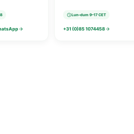
schedule
58
Lun–dum 9–17 CET
arrow_forward
arrow_forward
WhatsApp
+31 (0)85 1074458