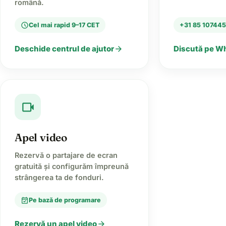
română.
schedule
Cel mai rapid 9–17 CET
+31 85 10744
arrow_forward
Deschide centrul de ajutor
Discută pe 
videocam
Apel video
Rezervă o partajare de ecran
gratuită și configurăm împreună
strângerea ta de fonduri.
event_available
Pe bază de programare
arrow_forward
Rezervă un apel video