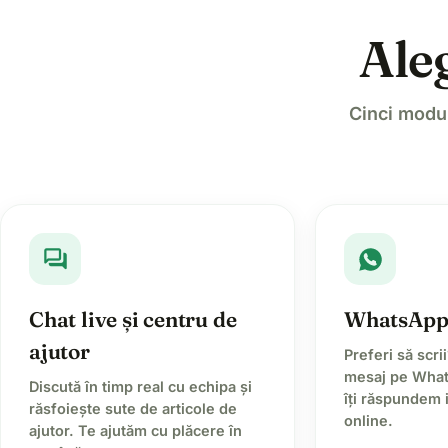
Ale
Cinci modur
forum
Chat live și centru de
WhatsAp
ajutor
Preferi să scri
mesaj pe What
Discută în timp real cu echipa și
îți răspundem
răsfoiește sute de articole de
online.
ajutor. Te ajutăm cu plăcere în