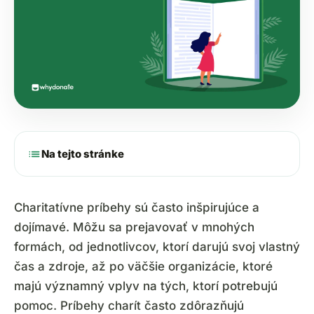
list
Na tejto stránke
Charitatívne príbehy sú často inšpirujúce a
dojímavé. Môžu sa prejavovať v mnohých
formách, od jednotlivcov, ktorí darujú svoj vlastný
čas a zdroje, až po väčšie organizácie, ktoré
majú významný vplyv na tých, ktorí potrebujú
pomoc. Príbehy charít často zdôrazňujú