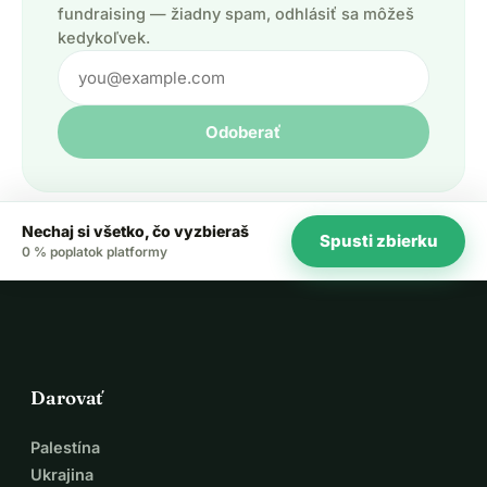
fundraising — žiadny spam, odhlásiť sa môžeš
kedykoľvek.
Odoberať
Nechaj si všetko, čo vyzbieraš
Spusti zbierku
0 % poplatok platformy
Darovať
Palestína
Ukrajina