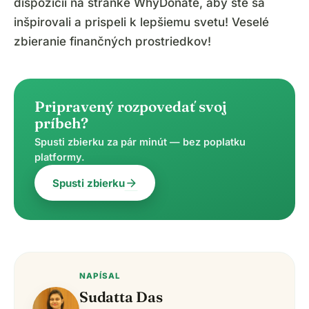
dispozícii na stránke WhyDonate, aby ste sa
inšpirovali a prispeli k lepšiemu svetu! Veselé
zbieranie finančných prostriedkov!
Pripravený rozpovedať svoj
príbeh?
Spusti zbierku za pár minút — bez poplatku
platformy.
arrow_forward
Spusti zbierku
NAPÍSAL
Sudatta Das