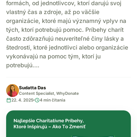
formách, od jednotlivcov, ktorí darujú svoj
vlastný čas a zdroje, až po väčšie
organizácie, ktoré majú významný vplyv na
tých, ktorí potrebujú pomoc. Príbehy charít
často zdôrazňujú neuveriteľné činy lásky a
štedrosti, ktoré jednotlivci alebo organizácie
vykonávajú na pomoc tým, ktorí ju
potrebujú….
Sudatta Das
Content Specialist, WhyDonate
calendar_today
schedule
22. 4. 2025
4 min čítania