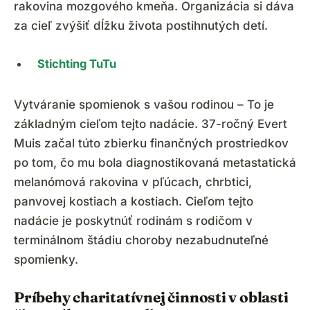
rakovina mozgového kmeňa. Organizácia si dáva
za cieľ zvýšiť dĺžku života postihnutých detí.
Stichting TuTu
Vytváranie spomienok s vašou rodinou – To je
základným cieľom tejto nadácie. 37-ročný Evert
Muis začal túto zbierku finančných prostriedkov
po tom, čo mu bola diagnostikovaná metastatická
melanómová rakovina v pľúcach, chrbtici,
panvovej kostiach a kostiach. Cieľom tejto
nadácie je poskytnúť rodinám s rodičom v
terminálnom štádiu choroby nezabudnuteľné
spomienky.
Príbehy charitatívnej činnosti v oblasti