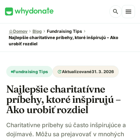
menu
search
chevron_right
chevron_right
chevron_right
home
Domov
Blog
Fundraising Tips
Najlepšie charitatívne príbehy, ktoré inšpirujú – Ako
urobiť rozdiel
update
Fundraising Tips
Aktualizované
31. 3. 2026
Najlepšie charitatívne
príbehy, ktoré inšpirujú –
Ako urobiť rozdiel
Charitatívne príbehy sú často inšpirujúce a
dojímavé. Môžu sa prejavovať v mnohých