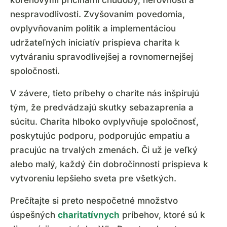
koreňovými príčinami chudoby, nerovnosti a
nespravodlivosti. Zvyšovaním povedomia,
ovplyvňovaním politík a implementáciou
udržateľných iniciatív prispieva charita k
vytváraniu spravodlivejšej a rovnomernejšej
spoločnosti.
V závere, tieto príbehy o charite nás inšpirujú
tým, že predvádzajú skutky sebazaprenia a
súcitu. Charita hlboko ovplyvňuje spoločnosť,
poskytujúc podporu, podporujúc empatiu a
pracujúc na trvalých zmenách. Či už je veľký
alebo malý, každý čin dobročinnosti prispieva k
vytvoreniu lepšieho sveta pre všetkých.
Prečítajte si preto nespočetné množstvo
úspešných
charitatívnych
príbehov, ktoré sú k