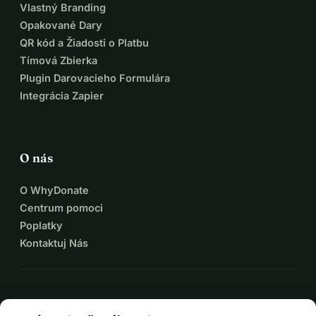
Vlastný Branding
Opakované Dary
QR kód a Žiadosti o Platbu
Tímová Zbierka
Plugin Darovacieho Formulára
Integrácia Zapier
O nás
O WhyDonate
Centrum pomoci
Poplatky
Kontaktuj Nás
expand_more
Viac zdrojov