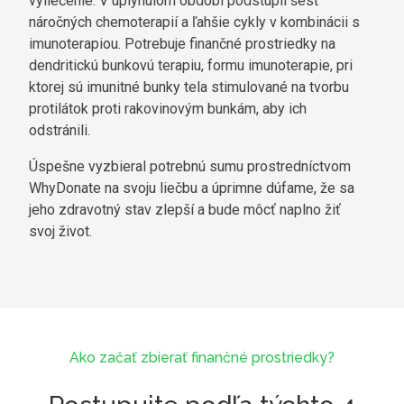
vyliečenie. V uplynulom období podstúpil šesť
náročných chemoterapií a ľahšie cykly v kombinácii s
imunoterapiou. Potrebuje finančné prostriedky na
dendritickú bunkovú terapiu, formu imunoterapie, pri
ktorej sú imunitné bunky tela stimulované na tvorbu
protilátok proti rakovinovým bunkám, aby ich
odstránili.
Úspešne vyzbieral potrebnú sumu prostredníctvom
WhyDonate na svoju liečbu a úprimne dúfame, že sa
jeho zdravotný stav zlepší a bude môcť naplno žiť
svoj život.
Ako začať zbierať finančné prostriedky?