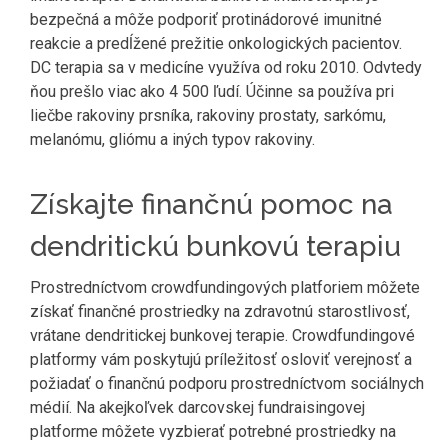
bezpečná a môže podporiť protinádorové imunitné
reakcie a predĺžené prežitie onkologických pacientov.
DC terapia sa v medicíne využíva od roku 2010. Odvtedy
ňou prešlo viac ako 4 500 ľudí. Účinne sa používa pri
liečbe rakoviny prsníka, rakoviny prostaty, sarkómu,
melanómu, gliómu a iných typov rakoviny.
Získajte finančnú pomoc na
dendritickú bunkovú terapiu
Prostredníctvom crowdfundingových platforiem môžete
získať finančné prostriedky na zdravotnú starostlivosť,
vrátane dendritickej bunkovej terapie. Crowdfundingové
platformy vám poskytujú príležitosť osloviť verejnosť a
požiadať o finančnú podporu prostredníctvom sociálnych
médií. Na akejkoľvek darcovskej fundraisingovej
platforme môžete vyzbierať potrebné prostriedky na