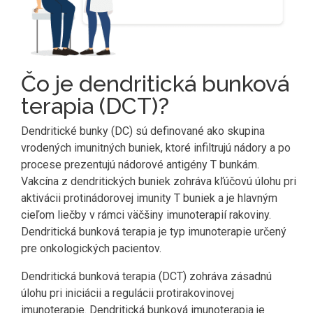
Čo je dendritická bunková
terapia (DCT)?
Dendritické bunky (DC) sú definované ako skupina
vrodených imunitných buniek, ktoré infiltrujú nádory a po
procese prezentujú nádorové antigény T bunkám.
Vakcína z dendritických buniek zohráva kľúčovú úlohu pri
aktivácii protinádorovej imunity T buniek a je hlavným
cieľom liečby v rámci väčšiny imunoterapií rakoviny.
Dendritická bunková terapia je typ imunoterapie určený
pre onkologických pacientov.
Dendritická bunková terapia (DCT) zohráva zásadnú
úlohu pri iniciácii a regulácii protirakovinovej
imunoterapie. Dendritická bunková imunoterapia je