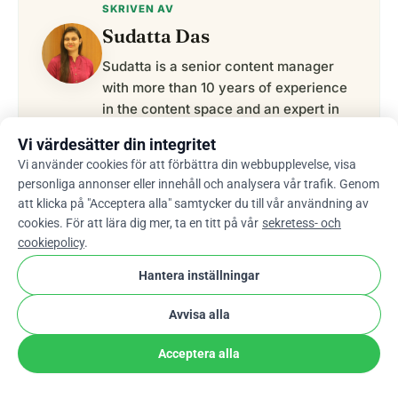
SKRIVEN AV
Sudatta Das
Sudatta is a senior content manager
with more than 10 years of experience
in the content space and an expert in
crowdfunding and fundraising-related
Vi värdesätter din integritet
topics. She enjoys creating engaging
Vi använder cookies för att förbättra din webbupplevelse, visa
and reader-friendly content. In addition
personliga annonser eller innehåll och analysera vår trafik. Genom
to writing, Sudatta is also passionate
att klicka på "Acceptera alla" samtycker du till vår användning av
about music, travelling, and reading.
cookies. För att lära dig mer, ta en titt på vår
sekretess- och
cookiepolicy
.
verified
Content Specialist, WhyDonate
Hantera inställningar
Avvisa alla
Dela den här artikeln
Acceptera alla