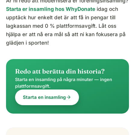
Är ni redo att modernisera er föreningsinsamling?
Starta er insamling hos WhyDonate
idag och
upptäck hur enkelt det är att få in pengar till
lagkassan med 0 % plattformsavgift. Låt oss
hjälpa er att nå era mål så att ni kan fokusera på
glädjen i sporten!
Redo att berätta din historia?
Starta en insamling på några minuter — ingen
plattformsavgift.
arrow_forward
Starta en insamling