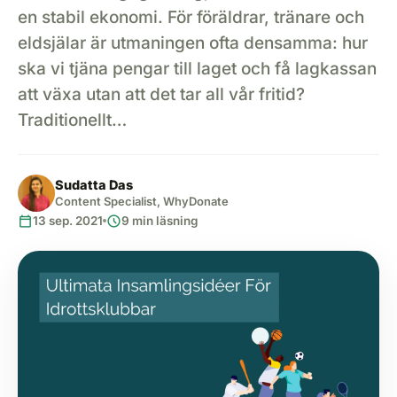
en stabil ekonomi. För föräldrar, tränare och
eldsjälar är utmaningen ofta densamma: hur
ska vi tjäna pengar till laget och få lagkassan
att växa utan att det tar all vår fritid?
Traditionellt…
Sudatta Das
Content Specialist, WhyDonate
calendar_today
schedule
13 sep. 2021
9 min läsning