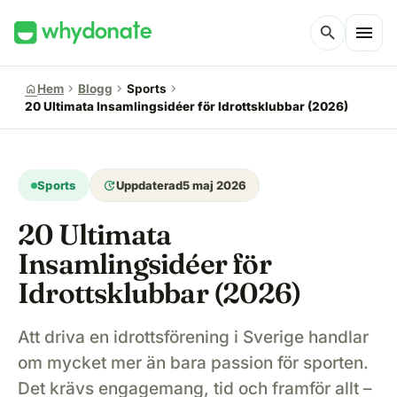
menu
search
chevron_right
chevron_right
chevron_right
home
Hem
Blogg
Sports
20 Ultimata Insamlingsidéer för Idrottsklubbar (2026)
update
Sports
Uppdaterad
5 maj 2026
20 Ultimata
Insamlingsidéer för
Idrottsklubbar (2026)
Att driva en idrottsförening i Sverige handlar
om mycket mer än bara passion för sporten.
Det krävs engagemang, tid och framför allt –