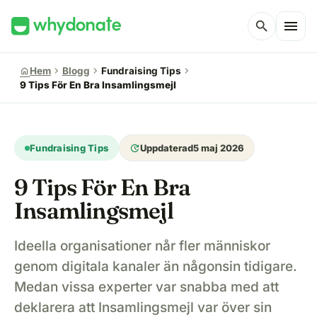
menu
search
chevron_right
chevron_right
chevron_right
home
Hem
Blogg
Fundraising Tips
9 Tips För En Bra Insamlingsmejl
update
Fundraising Tips
Uppdaterad
5 maj 2026
9 Tips För En Bra
Insamlingsmejl
Ideella organisationer når fler människor
genom digitala kanaler än någonsin tidigare.
Medan vissa experter var snabba med att
deklarera att Insamlingsmejl var över sin