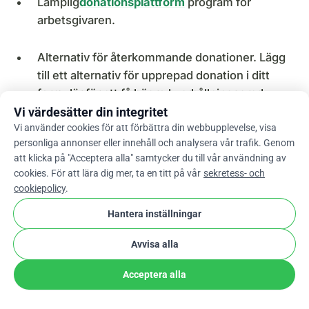
Lämplig
donationsplattform
program för
arbetsgivaren.
Alternativ för återkommande donationer. Lägg
till ett alternativ för upprepad donation i ditt
formulär för att få högre kvarhållningsgrad.
Vi värdesätter din integritet
Vi använder cookies för att förbättra din webbupplevelse, visa
Optimering för stationära datorer,
personliga annonser eller innehåll och analysera vår trafik. Genom
mobiltelefoner och surfplattor.
att klicka på "Acceptera alla" samtycker du till vår användning av
cookies. För att lära dig mer, ta en titt på vår
sekretess- och
Ta emot donationer på din Facebook-sida.
cookiepolicy
.
Hantera inställningar
Termometer för donationer
för att uppmuntra
till fler donationer.
Avvisa alla
Acceptera alla
Flera betalningsgateways (iDeal, kreditkort,
PayPal och många fler betalningsmetoder).