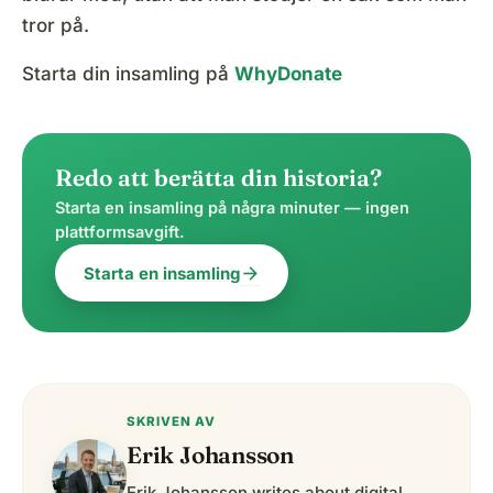
tror på.
Starta din insamling på
WhyDonate
Redo att berätta din historia?
Starta en insamling på några minuter — ingen
plattformsavgift.
arrow_forward
Starta en insamling
SKRIVEN AV
Erik Johansson
Erik Johansson writes about digital