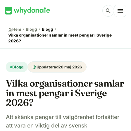
menu
search
chevron_right
chevron_right
chevron_right
home
Hem
Blogg
Blogg
Vilka organisationer samlar in mest pengar i Sverige
2026?
update
Blogg
Uppdaterad
20 maj 2026
Vilka organisationer samlar
in mest pengar i Sverige
2026?
Att skänka pengar till välgörenhet fortsätter
att vara en viktig del av svensk