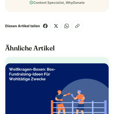
verified
Content Specialist, WhyDonate
Diesen Artikel teilen
Ähnliche Artikel