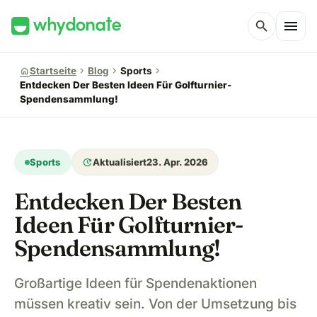
menu
search
chevron_right
chevron_right
chevron_right
home
Startseite
Blog
Sports
Entdecken Der Besten Ideen Für Golfturnier-
Spendensammlung!
update
Sports
Aktualisiert
23. Apr. 2026
Entdecken Der Besten
Ideen Für Golfturnier-
Spendensammlung!
Großartige Ideen für Spendenaktionen
müssen kreativ sein. Von der Umsetzung bis