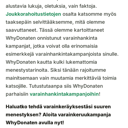
alustavia lukuja, oletuksia, vain faktoja.
Joukkorahoitustietojen
osalta katsomme myös
taaksepäin selvittääksemme, mitä olemme
saavuttaneet. Tässä olemme kartoittaneet
WhyDonaten onnistunut varainhankinta
kampanjat, jotka voivat olla erinomaisia
esimerkkejä varainhankintakampanjoista sinulle.
WhyDonaten kautta kulki lukemattomia
menestystarinoita. Siksi tänään rajoitumme
mainitsemaan vain muutamia merkittäviä toimia
katsojille. Tutustutaanpa siis WhyDonaten
parhaisiin
varainhankintakampanjoihin
!
Haluatko tehdä varainkeräyksestäsi suuren
menestyksen?
Aloita varainkeruukampanja
WhyDonaten avulla nyt!