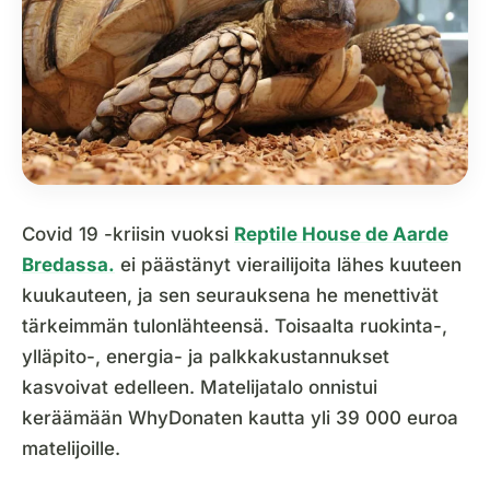
Covid 19 -kriisin vuoksi
Reptile House de Aarde
Bredassa.
ei päästänyt vierailijoita lähes kuuteen
kuukauteen, ja sen seurauksena he menettivät
tärkeimmän tulonlähteensä. Toisaalta ruokinta-,
ylläpito-, energia- ja palkkakustannukset
kasvoivat edelleen. Matelijatalo onnistui
keräämään WhyDonaten kautta yli 39 000 euroa
matelijoille.