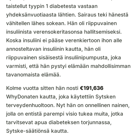
taistellut tyypin 1 diabetesta vastaan
yhdeksänvuotiaasta lähtien. Sairaus teki hänestä
vähitellen lähes sokean. Hän oli riippuvainen
insuliinista verensokeritasonsa hallitsemiseksi.
Koska insuliini ei pääse verenkiertoon ihon alle
annosteltavan insuliinin kautta, hän oli
riippuvainen sisäisestä insuliinipumpusta, joka
varmisti, että hän pystyi elämään mahdollisimman
tavanomaista elämää.
Kolme vuotta sitten hän nosti
€191,636
WhyDonaten kautta, joka käytettiin Sytsken
terveydenhuoltoon. Nyt hän on onnellinen nainen,
jolla on entistä parempi visio tukea muita, jotka
tarvitsevat apua diabeteksen torjunnassa,
Sytske-säätiönsä kautta.