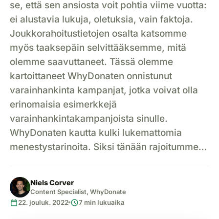
se, että sen ansiosta voit pohtia viime vuotta:
ei alustavia lukuja, oletuksia, vain faktoja.
Joukkorahoitustietojen osalta katsomme
myös taaksepäin selvittääksemme, mitä
olemme saavuttaneet. Tässä olemme
kartoittaneet WhyDonaten onnistunut
varainhankinta kampanjat, jotka voivat olla
erinomaisia esimerkkejä
varainhankintakampanjoista sinulle.
WhyDonaten kautta kulki lukemattomia
menestystarinoita. Siksi tänään rajoitumme…
Niels Corver
Content Specialist, WhyDonate
calendar_today
schedule
22. jouluk. 2022
7 min lukuaika