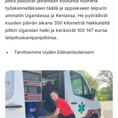
jotka joutuivat jättämään koulunsa nuorena
työskennelläkseen täällä ja oppiakseen leipurin
ammatin Ugandassa ja Keniassa. He pyöräilivät
kuuden päivän aikana 350 kilometriä hiekkateitä
pitkin Ugandan halki ja keräsivät 100 147 euroa
lahjoituskampanjoihinsa.
Tarvitsemme Uuden Eläinambulanssin!