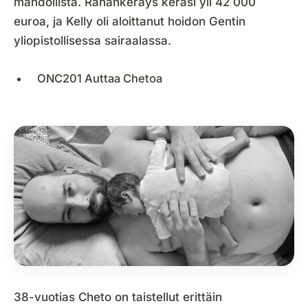
mahdollista. Rahankeräys keräsi yli 42 000
euroa, ja Kelly oli aloittanut hoidon Gentin
yliopistollisessa sairaalassa.
ONC201 Auttaa Chetoa
38-vuotias Cheto on taistellut erittäin