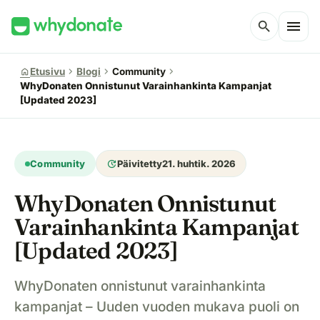
menu
search
chevron_right
chevron_right
chevron_right
home
Etusivu
Blogi
Community
WhyDonaten Onnistunut Varainhankinta Kampanjat
[Updated 2023]
update
Community
Päivitetty
21. huhtik. 2026
WhyDonaten Onnistunut
Varainhankinta Kampanjat
[Updated 2023]
WhyDonaten onnistunut varainhankinta
kampanjat – Uuden vuoden mukava puoli on