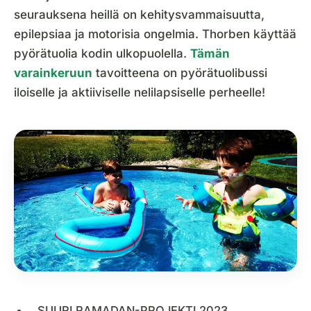
seurauksena heillä on kehitysvammaisuutta,
epilepsiaa ja motorisia ongelmia. Thorben käyttää
pyörätuolia kodin ulkopuolella.
Tämän
varainkeruun
tavoitteena on pyörätuolibussi
iloiselle ja aktiiviselle nelilapsiselle perheelle!
SUURI RAMADAN-PROJEKTI 2023