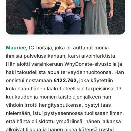
Maurice
, IC-hoitaja, joka oli auttanut monia
ihmisiä palvelusaikanaan, kärsi aivoinfarktista.
Hän aloitti varainkeruun WhyDonate-sivustolla ja
haki taloudellista apua terveydenhuoltoonsa. Hän
onnistui nostamaan
€122.762,
joka käytettiin
kokonaan hänen lääketieteellisiin tarpeisiinsa. 13
kuukauden ja monien taistelujen jälkeen hän
vihdoin irrotti hengitysputkensa, pystyi taas
nielemään, istui pystyasennossa tuolissaan ilman,
että häntä oli sidottu ympäriinsä, hänen jalkansa
alkoivat liikkua ja hänen oikea kätensä pystyi