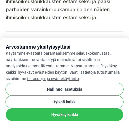
ihmisoikeusloukkausten estämiseksi ja pääsi
parhaiden varainkeruukampanjoiden näiden
ihmisoikeusloukkausten estämiseksi ja .
Onnistunut Varainhankinta
Arvostamme yksityisyyttäsi
Käytämme evästeitä parantaaksemme selauskokemustasi,
Kampanjat – 2017
näyttääksemme räätälöityjä mainoksia tai sisältöä ja
analysoidaksemme liikennettämme. Napsauttamalla "Hyväksy
kaikki" hyväksyt evästeiden käytön. Saat lisätietoja tutustumalla
Varainhankintakampanjat – Dam to Dam Loop
sivuihimme
tietosuoja- ja evästekäytäntö
.
Hallinnoi asetuksia
Hylkää kaikki
Hyväksy kaikki