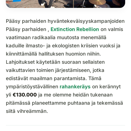
Pääsy parhaiden hyväntekeväisyyskampanjoiden
Pääsy parhaiden ,
Extinction Rebellion
on valmis
vaatimaan radikaalia muutosta menemällä
kaduille ilmasto- ja ekologisten kriisien vuoksi ja
kiinnittämällä hallituksen huomion niihin.
Lahjoitukset käytetään suoraan sellaisten
vaikuttavien toimien järjestämiseen, jotka
edistävät maailman parantamista. Tämä
ympäristöystävällinen
rahankeräys
on kerännyt
yli
€130.000
ja me olemme heidän tukenaan
pitämässä planeettamme puhtaana ja tekemässä
siitä vihreämmän.