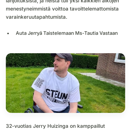
lahjoituksista, ja heistä tuli yksi kaikkien aikojen
menestyneimmistä voittoa tavoittelemattomista
varainkeruutapahtumista.
Auta Jerryä Taistelemaan Ms-Tautia Vastaan
32-vuotias Jerry Huizinga on kamppaillut