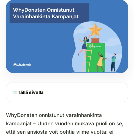
list
Tällä sivulla
WhyDonaten onnistunut varainhankinta
kampanjat – Uuden vuoden mukava puoli on se,
että sen ansiosta voit pohtia viime vuotta: ei