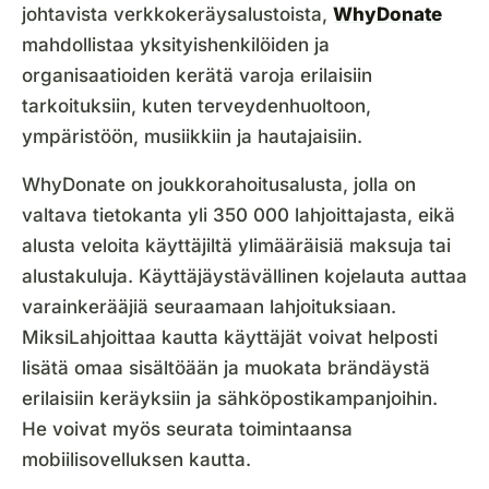
johtavista verkkokeräysalustoista,
WhyDonate
mahdollistaa yksityishenkilöiden ja
organisaatioiden kerätä varoja erilaisiin
tarkoituksiin, kuten terveydenhuoltoon,
ympäristöön, musiikkiin ja hautajaisiin.
WhyDonate on joukkorahoitusalusta, jolla on
valtava tietokanta yli 350 000 lahjoittajasta, eikä
alusta veloita käyttäjiltä ylimääräisiä maksuja tai
alustakuluja. Käyttäjäystävällinen kojelauta auttaa
varainkerääjiä seuraamaan lahjoituksiaan.
MiksiLahjoittaa kautta käyttäjät voivat helposti
lisätä omaa sisältöään ja muokata brändäystä
erilaisiin keräyksiin ja sähköpostikampanjoihin.
He voivat myös seurata toimintaansa
mobiilisovelluksen kautta.