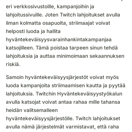
eri verkkosivustoille, kampanjoihin ja
lahjoitussivuille. Joten Twitch lahjoitukset avulla
ilman kolmatta osapuolta, striimaajat voivat
helposti luoda ja hallita
hyväntekeväisyysvarainhankintakampanjaa
katsojilleen. Tämä poistaa tarpeen sinun tehdä
lahjoituksia ja auttaa minimoimaan sekaannuksen
riskiä.
Samoin hyväntekeväisyysjärjestöt voivat myös
luoda kampanjoita striimaamisen kautta ja pyytää
lahjoituksia. Twitchin Hyväntekeväisyystyökalun
avulla katsojat voivat antaa rahaa mille tahansa
heidän valitsemalleen
hyväntekeväisyysjärjestölle. Twitch lahjoitukset
avulla nämä järjestelmät varmistavat, että raha