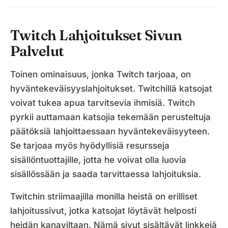
Twitch Lahjoitukset Sivun
Palvelut
Toinen ominaisuus, jonka Twitch tarjoaa, on
hyväntekeväisyyslahjoitukset. Twitchillä katsojat
voivat tukea apua tarvitsevia ihmisiä. Twitch
pyrkii auttamaan katsojia tekemään perusteltuja
päätöksiä lahjoittaessaan hyväntekeväisyyteen.
Se tarjoaa myös hyödyllisiä resursseja
sisällöntuottajille, jotta he voivat olla luovia
sisällössään ja saada tarvittaessa lahjoituksia.
Twitchin striimaajilla monilla heistä on erilliset
lahjoitussivut, jotka katsojat löytävät helposti
heidän kanaviltaan. Nämä sivut sisältävät linkkejä