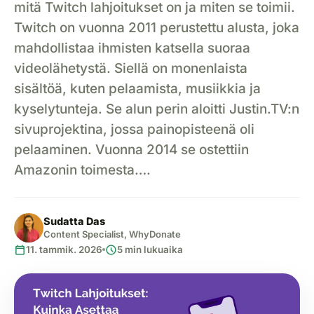
mitä Twitch lahjoitukset on ja miten se toimii.
Twitch on vuonna 2011 perustettu alusta, joka
mahdollistaa ihmisten katsella suoraa
videolähetystä. Siellä on monenlaista
sisältöä, kuten pelaamista, musiikkia ja
kyselytunteja. Se alun perin aloitti Justin.TV:n
sivuprojektina, jossa painopisteenä oli
pelaaminen. Vuonna 2014 se ostettiin
Amazonin toimesta….
Sudatta Das
Content Specialist, WhyDonate
calendar_today
schedule
11. tammik. 2026
5 min lukuaika