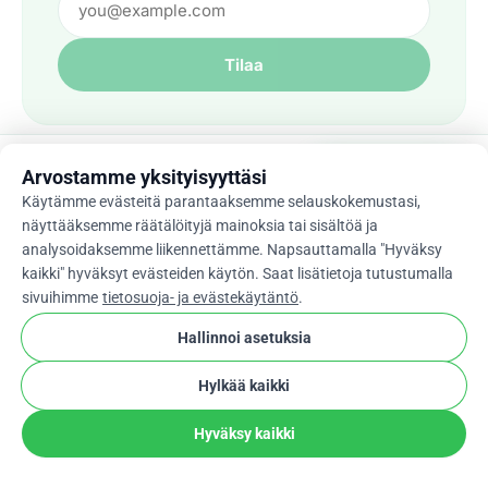
Tilaa
Pidä kaikki keräämäsi
Aloita keräys
Arvostamme yksityisyyttäsi
0 % palvelumaksu
Käytämme evästeitä parantaaksemme selauskokemustasi,
näyttääksemme räätälöityjä mainoksia tai sisältöä ja
analysoidaksemme liikennettämme. Napsauttamalla "Hyväksy
kaikki" hyväksyt evästeiden käytön. Saat lisätietoja tutustumalla
sivuihimme
tietosuoja- ja evästekäytäntö
.
Lahjoita
Hallinnoi asetuksia
Palestiina
Hylkää kaikki
Ukraina
Hyväksy kaikki
Tulva
Maanjäristys