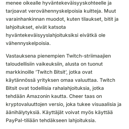
menee oikealle hyväntekeväisyyskohteelle ja
tarjoavat verovähennyskelpoisia kuitteja. Muut
varainhankinnan muodot, kuten tilaukset, bitit ja
lahjoitukset, eivät katsota
hyväntekeväisyyslahjoituksiksi eivätkä ole
vähennyskelpoisia.
Vastauksena pienempien Twitch-striimaajien
taloudellisiin vaikeuksiin, alusta on tuonut
markkinoille ’Twitch Bitsit’, jotka ovat
käytännössä yrityksen omaa valuuttaa. Twitch
Bitsit ovat todellisia rahalahjoituksia, jotka
tehdään Amazonin kautta. Cheer taas on
kryptovaluuttojen versio, joka tukee visuaalisia ja
äänihälytyksiä. Käyttäjät voivat myös käyttää
PayPal-tiliään tehdäkseen lahjoituksia.