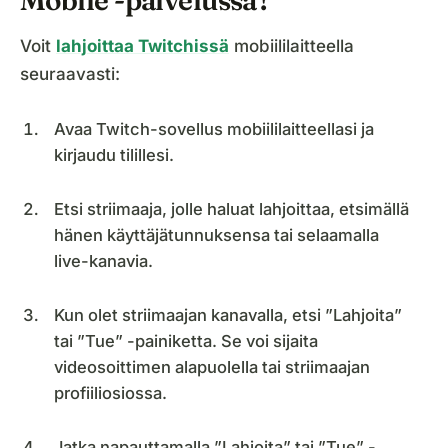
Voit
lahjoittaa Twitchissä
mobiililaitteella
seuraavasti:
Avaa Twitch-sovellus mobiililaitteellasi ja
kirjaudu tilillesi.
Etsi striimaaja, jolle haluat lahjoittaa, etsimällä
hänen käyttäjätunnuksensa tai selaamalla
live-kanavia.
Kun olet striimaajan kanavalla, etsi ”Lahjoita”
tai ”Tue” -painiketta. Se voi sijaita
videosoittimen alapuolella tai striimaajan
profiiliosiossa.
Jatka napauttamalla ”Lahjoita” tai ”Tue” -