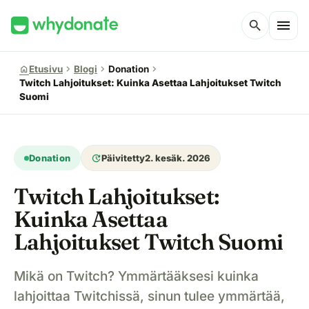
menu
search
chevron_right
chevron_right
chevron_right
home
Etusivu
Blogi
Donation
Twitch Lahjoitukset: Kuinka Asettaa Lahjoitukset Twitch
Suomi
update
Donation
Päivitetty
2. kesäk. 2026
Twitch Lahjoitukset:
Kuinka Asettaa
Lahjoitukset Twitch Suomi
Mikä on Twitch? Ymmärtääksesi kuinka
lahjoittaa Twitchissä, sinun tulee ymmärtää,