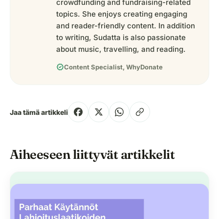
crowdfunding and fundraising-related
topics. She enjoys creating engaging
and reader-friendly content. In addition
to writing, Sudatta is also passionate
about music, travelling, and reading.
verified
Content Specialist, WhyDonate
Jaa tämä artikkeli
Aiheeseen liittyvät artikkelit