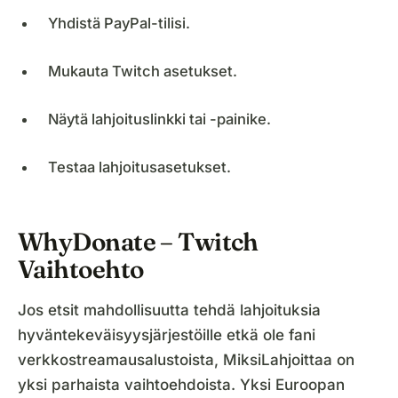
Yhdistä PayPal-tilisi.
Mukauta Twitch asetukset.
Näytä lahjoituslinkki tai -painike.
Testaa lahjoitusasetukset.
WhyDonate – Twitch
Vaihtoehto
Jos etsit mahdollisuutta tehdä lahjoituksia
hyväntekeväisyysjärjestöille etkä ole fani
verkkostreamausalustoista, MiksiLahjoittaa on
yksi parhaista vaihtoehdoista. Yksi Euroopan