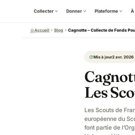
Collecter
expand_more
Donner
expand_more
Plateforme
expand_more
À
chevron_right
chevron_right
home
Accueil
Blog
Cagnotte – Collecte de Fonds Po
update
Mis à jour
2 avr. 2026
Cagnott
Les Sco
Les Scouts de Fran
européenne du Sco
font partie de l’O