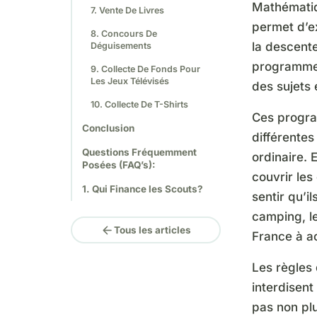
Mathématiq
7. Vente De Livres
permet d’ex
8. Concours De
la descente
Déguisements
programme 
9. Collecte De Fonds Pour
Les Jeux Télévisés
des sujets 
10. Collecte De T-Shirts
Ces progra
Conclusion
différentes
Questions Fréquemment
ordinaire. 
Posées (FAQ’s):
couvrir les
1. Qui Finance les Scouts?
sentir qu’i
camping, l
arrow_back
Tous les articles
France à ac
Les règles
interdisent
pas non plu