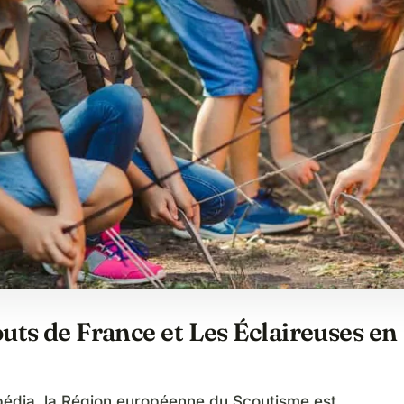
uts de France et Les Éclaireuses en
e
pédia, la Région européenne du Scoutisme est