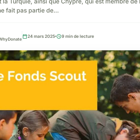
t la Turquie, ainsi que Chypre, qui est membre de 
e fait pas partie de…
calendar_today
schedule
24 mars 2025
9 min de lecture
, WhyDonate