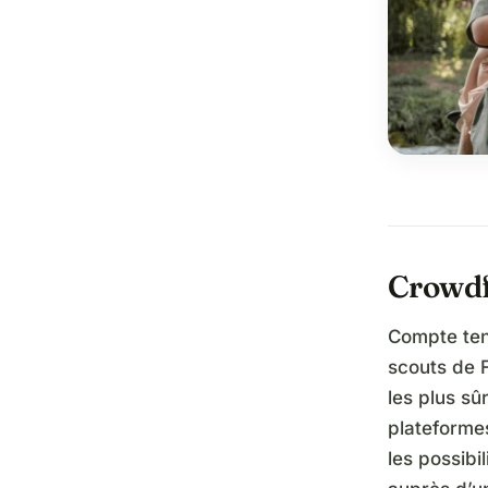
Crowdf
Compte ten
scouts de 
les plus sû
plateforme
les possibi