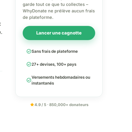
garde tout ce que tu collectes –
WhyDonate ne prélève aucun frais
de plateforme.
t
.
Lancer une cagnotte
check_circle
Sans frais de plateforme
check_circle
27+ devises, 100+ pays
Versements hebdomadaires ou
check_circle
instantanés
star
4.9 / 5 · 850,000+ donateurs