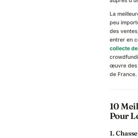
auprès d’un
La meilleur
peu import
des ventes,
entrer en 
collecte d
crowdfundin
œuvre des 
de France.
10 Meil
Pour L
1. Chasse