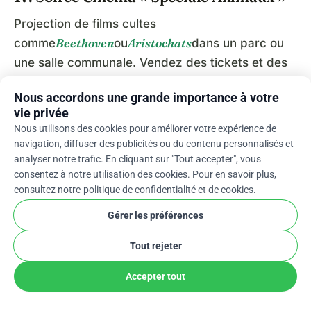
Projection de films cultes
Beethoven
Aristochats
comme
ou
dans un parc ou
une salle communale. Vendez des tickets et des
snacks, avec une tombola pour gagner des lots
Nous accordons une grande importance à votre
animaliers.
vie privée
Nous utilisons des cookies pour améliorer votre expérience de
Idée
:
Ajoutez une séance « rencontre avec les
navigation, diffuser des publicités ou du contenu personnalisés et
animaux » après le film.
analyser notre trafic. En cliquant sur "Tout accepter", vous
consentez à notre utilisation des cookies. Pour en savoir plus,
18. Cours de Yoga avec des Chats ou des
consultez notre
politique de confidentialité et de cookies
.
Chiens
Gérer les préférences
Un événement détente où les participants
Tout rejeter
pratiquent le yoga en compagnie d’animaux
adoptables. Les frais d’inscription soutiennent le
Accepter tout
refuge.