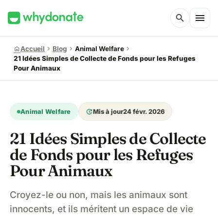
menu
search
chevron_right
chevron_right
chevron_right
home
Accueil
Blog
Animal Welfare
21 Idées Simples de Collecte de Fonds pour les Refuges
Pour Animaux
update
Animal Welfare
Mis à jour
24 févr. 2026
21 Idées Simples de Collecte
de Fonds pour les Refuges
Pour Animaux
Croyez-le ou non, mais les animaux sont
innocents, et ils méritent un espace de vie