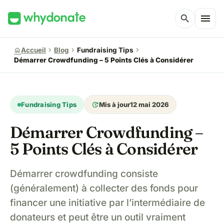
menu
search
chevron_right
chevron_right
chevron_right
home
Accueil
Blog
Fundraising Tips
Démarrer Crowdfunding – 5 Points Clés à Considérer
update
Fundraising Tips
Mis à jour
12 mai 2026
Démarrer Crowdfunding –
5 Points Clés à Considérer
Démarrer crowdfunding consiste
(généralement) à collecter des fonds pour
financer une initiative par l’intermédiaire de
donateurs et peut être un outil vraiment