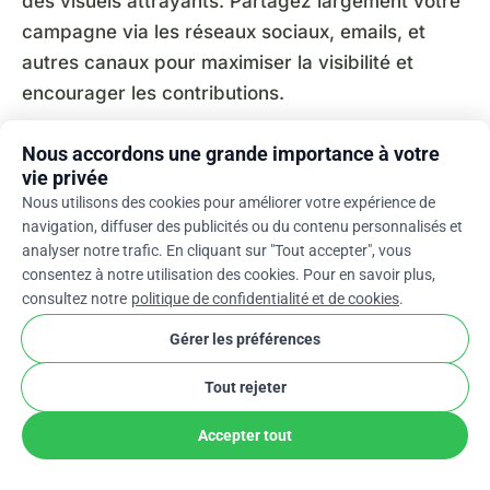
des visuels attrayants. Partagez largement votre
campagne via les réseaux sociaux, emails, et
autres canaux pour maximiser la visibilité et
encourager les contributions.
Nous accordons une grande importance à votre
vie privée
Prêt à raconter ton histoire ?
Nous utilisons des cookies pour améliorer votre expérience de
Lance une cagnotte en quelques minutes – sans
navigation, diffuser des publicités ou du contenu personnalisés et
frais de plateforme.
analyser notre trafic. En cliquant sur "Tout accepter", vous
consentez à notre utilisation des cookies. Pour en savoir plus,
arrow_forward
Lancer une cagnotte
consultez notre
politique de confidentialité et de cookies
.
Gérer les préférences
Tout rejeter
Accepter tout
ÉCRIT PAR
Niels Corver