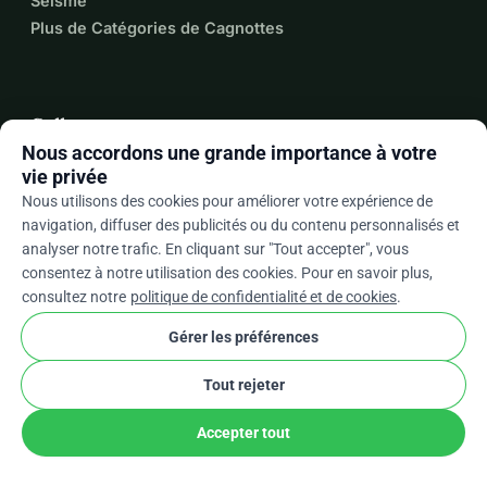
Séisme
Plus de Catégories de Cagnottes
Collecter
Nous accordons une grande importance à votre
Créer une Cagnotte WhyDonate
vie privée
Comment Créer une Cagnotte sur WhyDonate
Nous utilisons des cookies pour améliorer votre expérience de
navigation, diffuser des publicités ou du contenu personnalisés et
Guides de Collecte de Fonds
analyser notre trafic. En cliquant sur "Tout accepter", vous
Collecte de Fonds pour les Organisations
consentez à notre utilisation des cookies. Pour en savoir plus,
Pourquoi Faire Confiance à WhyDonate
consultez notre
politique de confidentialité et de cookies
.
Gérer les préférences
Fonctionnalités de la Plateforme
Tout rejeter
Crowdfunding Mondial
Accepter tout
Personnalisation de Marque
Dons Récurrents