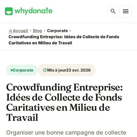
menu
search
chevron_right
chevron_right
chevron_right
home
Accueil
Blog
Corporate
Crowdfunding Entreprise: Idées de Collecte de Fonds
Caritatives en Milieu de Travail
update
Corporate
Mis à jour
23 avr. 2026
Crowdfunding Entreprise:
Idées de Collecte de Fonds
Caritatives en Milieu de
Travail
Organiser une bonne campagne de collecte