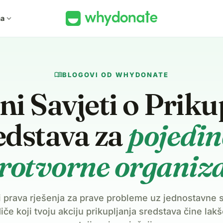
ma
expand_more
menu_book
BLOGOVI OD WHYDONATE
i Savjeti o Priku
edstava za
pojedin
rotvorne organiza
 prava rješenja za prave probleme uz jednostavne s
iče koji tvoju akciju prikupljanja sredstava čine lak