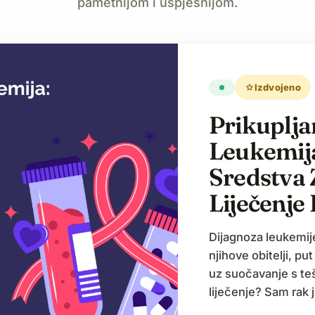
pametnijom i uspješnijom.
star
Izdvojeno
Prikuplja
Leukemija
Sredstva
Liječenje
Dijagnoza leukemije
njihove obitelji, pu
uz suočavanje s teš
liječenje? Sam rak je
se suočavaju s go