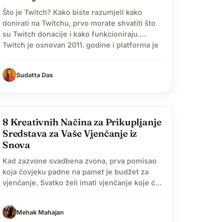
Što je Twitch? Kako biste razumjeli kako
donirati na Twitchu, prvo morate shvatiti što
su Twitch donacije i kako funkcioniraju.
Twitch je osnovan 2011. godine i platforma je
koja omogućuje gledanje prijenosa uživo.
Nudi raznoliki sadržaj, uključujući gaming,
Sudatta Das
glazbu i Q&A sesije. Isprva je započeo kao
izdvojeni projekt s Justin.TV-a, a glavni fokus
bio mu…
celebration
8 Kreativnih Načina za Prikupljanje
Sredstava za Vaše Vjenčanje iz
Snova
Kad zazvone svadbena zvona, prva pomisao
koja čovjeku padne na pamet je budžet za
vjenčanje. Svatko želi imati vjenčanje koje će
zauvijek pamtiti, a zašto ne; To je dan o
kojemu su vjerojatno svi sanjali. Svatko
Mehak Mahajan
zaslužuje vjenčanje iz snova; financijska