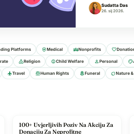
Sudatta Das
doseći i više od 1
26. sij 2026.
liječenja. Mnogi pl
health_and_safety
diversity_3
favorite
ding Platforms
Medical
Nonprofits
Donatio
church
child_care
person
palette
rate
Religion
Child Welfare
Personal
flight
balance
local_florist
eco
Travel
Human Rights
Funeral
Nature &
lightbulb
100+ Uvjerljivih Poziv Na Akciju Za
Donaciju Za Neprofitne