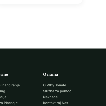
ograničenja to ne smiju ograničavati. U ovom
blogu raspravljat ćemo o nekim od najboljih…
orme
O nama
Financiranje
O WhyDonate
ing
Služba za pomoć
cije
Naknade
za Plaćanje
Kontaktiraj Nas