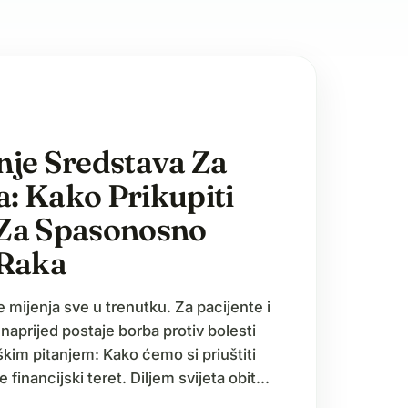
nje Sredstava Za
: Kako Prikupiti
 Za Spasonosno
 Raka
 mijenja sve u trenutku. Za pacijente i
t naprijed postaje borba protiv bolesti
kim pitanjem: Kako ćemo si priuštiti
 financijski teret. Diljem svijeta obitelji
lemim medicinskim računima koji mogu