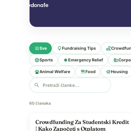
apps
lightbulb
volunteer_activism
Sve
Fundraising Tips
Crowdfun
sports_soccer
emergency
corporate_fare
Sports
Emergency Relief
Corpo
pets
restaurant
house
Animal Welfare
Food
Housing
search
60 članaka
school
Crowdfunding Za Studentski Kredit
| Kako Započeti s Otplatom