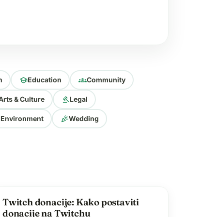
50.000 dolara mjesečno u troškovima
anovi…
school
groups
n
Education
Community
gavel
Arts & Culture
Legal
celebration
 Environment
Wedding
favorite
Twitch donacije: Kako postaviti
donacije na Twitchu