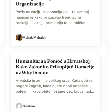
Organizacije
Poziv na akciju za donaciju (call-to-action)
napisan je kako bi izazvao trenutačnu
reakciju ili akciju primatelja te se obično
koristi u kontekstu marketinga, oglašavanja ili
komunikacije neprofitnih organizacija. CTA za
Mehak Mahajan
donaciju nudi jasne upute koje potiču publiku
da poduzme željene korake. Imate li
financijskih poteškoća? Pokrenite kampanju
danas besplatno! U ovom blogu istražit ćemo
Humanitarna Pomoć u Hrvatskoj:
label
Blog
značenje,...
Kako Zakonito Prikupljati Donacije
uz WhyDonate
Hrvatska je zemlja velikog srca. Kada potres
pogodi Zagreb, kada dijete oboli od teške
bolesti ili kada obitelj ostane bez krova nad
glavom — građani su uvijek prvi koji
reagiraju. Ali u trenutku kada odlučite
Gulshan
pretvoriti tu želju za pomoći u organiziranu