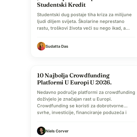
Studentski Kredit
Studentski dug postaje tiha kriza za milijune
ljudi diljem svijeta. Školarine neprestano
rastu, troškovi života veći su nego ikad, a
pritisak za stjecanjem diplome često ostavlja
studente s financijskim teretom koji ih prati
Sudatta Das
godinama. To utječe na to koliko brzo mogu
uštedjeti, kada mogu osnovati obitelj, pa čak i
na to koliko samopouzdano ulaze na…
volunteer_activism
10 Najbolja Crowdfunding
Platformi U Europi U 2026.
Nedavno područje platformi za crowdfunding
doživjelo je značajan rast u Europi.
Crowdfunding se koristi za dobrotvorne
svrhe, investicije, financiranje poduzeća i
osobne potrebe. Mnogi ljudi provode
značajno vrijeme koristeći crowdfunding
Niels Corver
kako bi donirali za bezbroj ciljeva vezanih uz