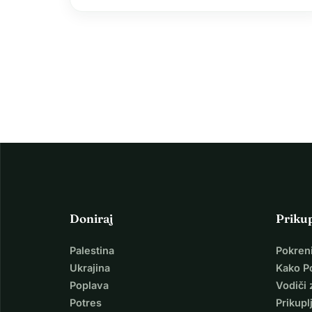
filantropske aktivnosti. Uz intenzivnu
upotrebu tehnologija, posebno društvenih
mreža, crowdfunding se razvio na novu
razinu. Međutim, uz…
Doniraj
Priku
Palestina
Pokren
Ukrajina
Kako P
Poplava
Vodiči 
Potres
Prikupl