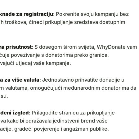
knade za registraciju
: Pokrenite svoju kampanju bez
h troškova, čineći prikupljanje sredstava dostupnim
na prisutnost
: S dosegom širom svijeta, WhyDonate vam
uje povezivanje s donatorima preko granica,
ajući utjecaj vaše kampanje.
a za više valuta
: Jednostavno prihvatite donacije u
itim valutama, omogućujući međunarodnim donatorima da
esu.
ođeni izgled
: Prilagodite stranicu za prikupljanje
va kako bi odražavala jedinstveni brend vaše
acije, gradeći povjerenje i angažman publike.