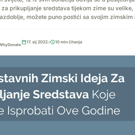
za prikupljanje sredstava tijekom zime su velike, 
razdoblje, možete puno postići sa svojim zimski
calendar_today
schedule
17. sij 2022.
10 min čitanja
, WhyDonate