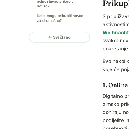
Prikup
jednostavno prikupiti
novac?
S približa
Kako mogu prikupiti novac
za siromašne?
aktivnosti
Weihnacht
arrow_back
Svi članci
svakodnevn
pokretanje
Evo nekolik
koje će poj
1. Online
Digitalno p
zimsko pri
doniraju no
podijelite 
posebno ti