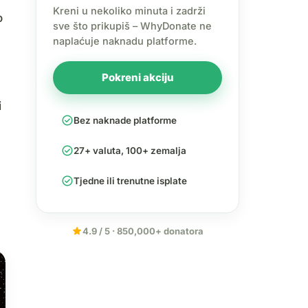
Kreni u nekoliko minuta i zadrži
o
sve što prikupiš – WhyDonate ne
naplaćuje naknadu platforme.
Pokreni akciju
i
check_circle
Bez naknade platforme
check_circle
27+ valuta, 100+ zemalja
check_circle
Tjedne ili trenutne isplate
star
4.9 / 5 · 850,000+ donatora