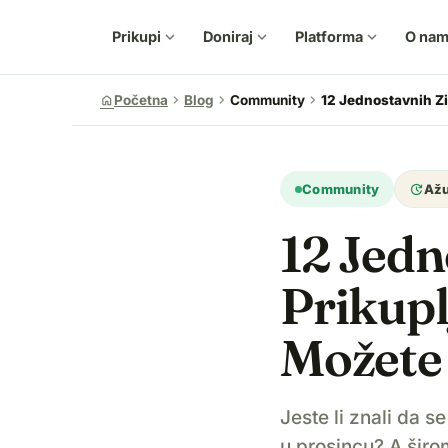
Prikupi
expand_more
Doniraj
expand_more
Platforma
expand_more
O na
chevron_right
chevron_right
chevron_right
home
Početna
Blog
Community
12 Jednostavnih Zi
update
Community
Ažu
12 Jedn
Prikupl
Možete 
Jeste li znali da 
u prosincu? A širo