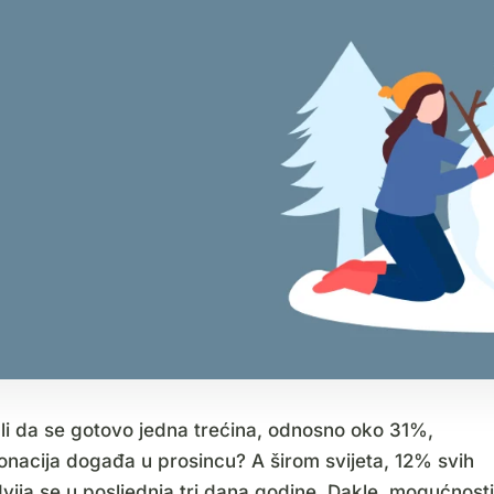
ali da se gotovo jedna trećina, odnosno oko 31%,
onacija događa u prosincu? A širom svijeta, 12% svih
vija se u posljednja tri dana godine. Dakle, mogućnosti