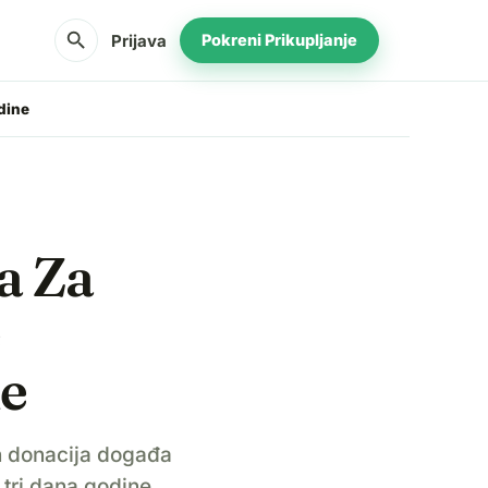
search
Prijava
Pokreni Prikupljanje
dine
a Za
e
ne
ih donacija događa
 tri dana godine.