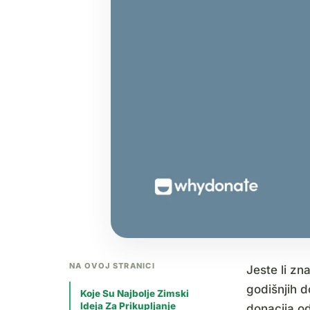
NA OVOJ STRANICI
Jeste li zn
godišnjih d
Koje Su Najbolje Zimski
Ideja Za Prikupljanje
donacija od