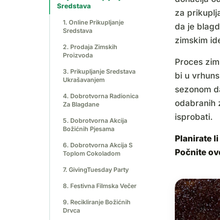
Sredstava
za prikuplj
1. Online Prikupljanje
da je blag
Sredstava
zimskim id
2. Prodaja Zimskih
Proizvoda
Proces zims
3. Prikupljanje Sredstava
bi u vrhuns
Ukrašavanjem
sezonom da
4. Dobrotvorna Radionica
odabranih 
Za Blagdane
isprobati.
5. Dobrotvorna Akcija
Božićnih Pjesama
Planirate 
6. Dobrotvorna Akcija S
Počnite ov
Toplom Cokoladom
7. GivingTuesday Party
8. Festivna Filmska Večer
9. Recikliranje Božićnih
Drvca