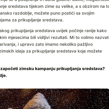
anje sredstava tijekom zime su velike, a s obzirom na t
dansko razdoblje, možete puno postići sa svojim
ejama za prikupljanje sredstava.
kog prikupljanja sredstava uvijek počinje ranije kako
kim mjesecima bili vidljivi rezultati. Mi to volimo nazvat
rivanja, i upravo zato imamo nekoliko pažljivo
zimskih ideja za prikupljanje sredstava koje možete
li započeti zimsku kampanju prikupljanja sredstava?
dje.