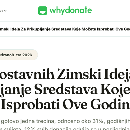
ma
expand_more
mski Ideja Za Prikupljanje Sredstava Koje Možete Isprobati Ove Go
rirano
8. tra 2026.
ostavnih Zimski Idej
janje Sredstava Koj
Isprobati Ove Godi
se gotovo jedna trećina, odnosno oko 31%, godišnj
m svijeta, 12% svih donacija odvija se u posljednja