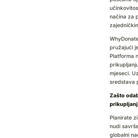
učinkovitos
načina za 
zajednički
WhyDonate 
pružajući 
Platforma 
prikupljanj
mjeseci. Uz
sredstava p
Zašto oda
prikupljan
Planirate 
nudi savrše
globalni n