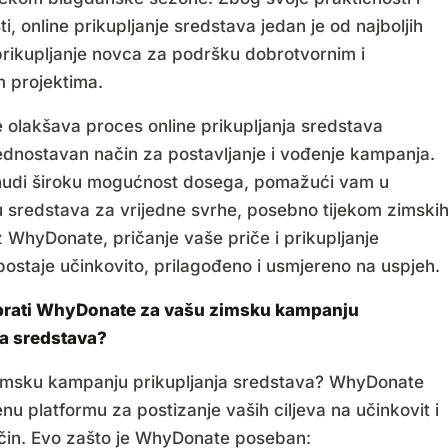
ti, online prikupljanje sredstava jedan je od najboljih
prikupljanje novca za podršku dobrotvornim i
m projektima.
olakšava proces online prikupljanja sredstava
jednostavan način za postavljanje i vođenje kampanja.
nudi široku mogućnost dosega, pomažući vam u
u sredstava za vrijedne svrhe, posebno tijekom zimski
 WhyDonate, pričanje vaše priče i prikupljanje
ostaje učinkovito, prilagođeno i usmjereno na uspjeh.
brati WhyDonate za vašu zimsku kampanju
ja sredstava?
zimsku kampanju prikupljanja sredstava? WhyDonate
nu platformu za postizanje vaših ciljeva na učinkovit i
ačin. Evo zašto je WhyDonate poseban: