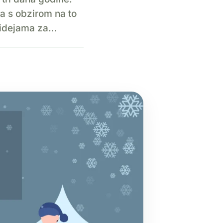
a s obzirom na to
m idejama za…