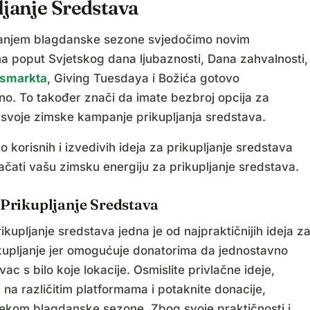
ljanje Sredstava
vanjem blagdanske sezone svjedočimo novim
ma poput Svjetskog dana ljubaznosti, Dana zahvalnosti,
smarkta
, Giving Tuesdaya i Božića gotovo
o. To također znači da imate bezbroj opcija za
 svoje zimske kampanje prikupljanja sredstava.
o korisnih i izvedivih ideja za prikupljanje sredstava
ačati vašu zimsku energiju za prikupljanje sredstava.
 Prikupljanje Sredstava
rikupljanje sredstava jedna je od najpraktičnijih ideja z
kupljanje jer omogućuje donatorima da jednostavno
vac s bilo koje lokacije. Osmislite privlačne ideje,
ih na različitim platformama i potaknite donacije,
jekom blagdanske sezone. Zbog svoje praktičnosti i