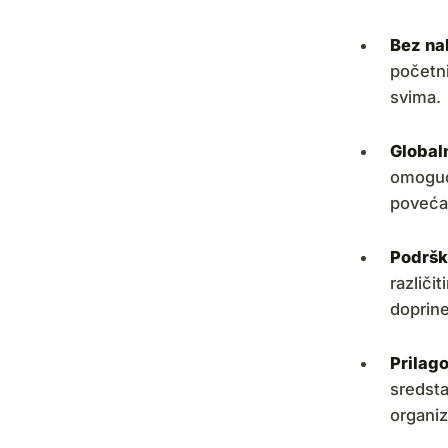
Bez na
početni
svima.
Global
omoguć
povećav
Podršk
različ
doprin
Prilag
sredsta
organiz