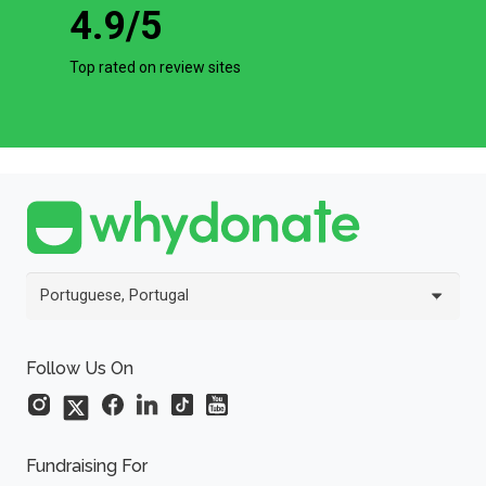
4.9
/5
Top rated on review sites
Portuguese, Portugal
Follow Us On
Fundraising For