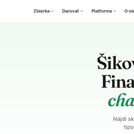
Zbierka
expand_more
Darovať
expand_more
Platforma
expand_more
O ná
Šiko
Fina
cha
Nájdi s
tip