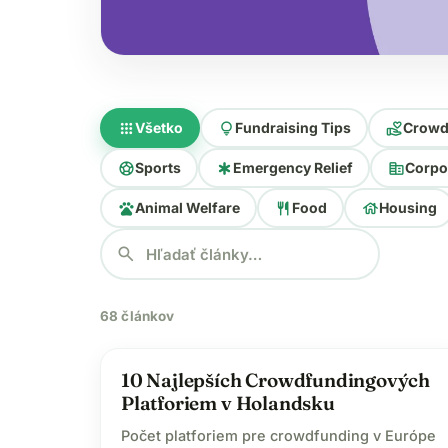
apps
lightbulb
volunteer_activism
Všetko
Fundraising Tips
Crowd
sports_soccer
emergency
corporate_fare
Sports
Emergency Relief
Corpo
pets
restaurant
house
Animal Welfare
Food
Housing
search
68 článkov
volunteer_activism
10 Najlepších Crowdfundingových
Platforiem v Holandsku
Počet platforiem pre crowdfunding v Európe