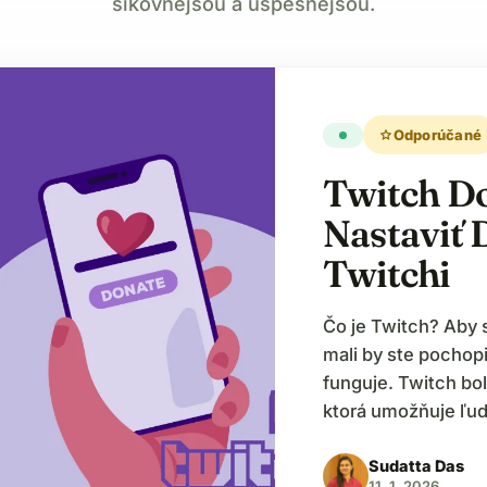
šikovnejšou a úspešnejšou.
star
Odporúčané
Twitch D
Nastaviť 
Twitchi
Čo je Twitch? Aby s
mali by ste pochopi
funguje. Twitch bol
ktorá umožňuje ľuď
Ponúka rôznorodý o
Sudatta Das
odpovedí. Pôvodne 
11. 1. 2026