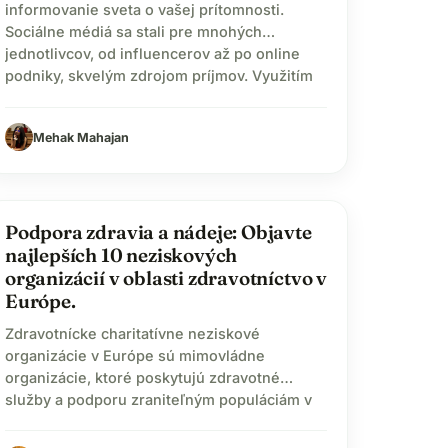
informovanie sveta o vašej prítomnosti.
Sociálne médiá sa stali pre mnohých
jednotlivcov, od influencerov až po online
podniky, skvelým zdrojom príjmov. Využitím
sily sociálnych médií môžete dosiahnuť
dobrý príjem na svoju obživu. Ale vedeli ste,
Mehak Mahajan
že sociálne médiá sa stali aj prostriedkom na
darovanie? Áno, využitím sociálnych médií…
health_and_safety
Podpora zdravia a nádeje: Objavte
najlepších 10 neziskových
organizácií v oblasti zdravotníctvo v
Európe.
Zdravotnícke charitatívne neziskové
organizácie v Európe sú mimovládne
organizácie, ktoré poskytujú zdravotné
služby a podporu zraniteľným populáciám v
regióne. Pracujú na rôznych problémoch, ako
boj proti chorobám, zlepšovanie prístupu k