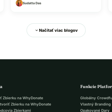
Sudatta Das
prehliadky maznáčikov sú užitočné pre
včasnú diagnostiku chorôb a preventívne
prístupy. Hoci plány zdravotnej starostlivosti
pre…
expand_more
Načítať viac blogov
ka
Funkcie Platfo
iť Zbierku na WhyDonate
Globálny Crowdf
tvoriť Zbierku na WhyDonate
Vlastný Branding
odcovia Zbierkami
Opakované Dary