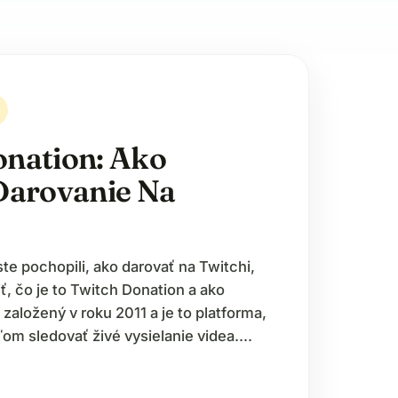
onation: Ako
Darovanie Na
te pochopili, ako darovať na Twitchi,
ť, čo je to Twitch Donation a ako
 založený v roku 2011 a je to platforma,
om sledovať živé vysielanie videa.
bsah vrátane hier, hudby a otázok a
vznikla ako odnož Justin.TV a…