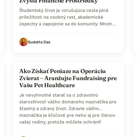
Zvýšia Finančné Prostriedky
Študentský život je vzrušujúca cesta plná
príležitostí na osobný rast, akademické
úspechy a zapojenie sa do komunity. Mnohé
študentské organizácie, kluby a športové
tímy však často čelí výzve obmedzených
Sudatta Das
finančných zdrojov. Tu prichádzajú na rad
nápady na zbieranie financií na vysokej
škole. Či už hľadáte nápady na fundraising
pre študentov, študentské kluby alebo
pets
Ako Získať Peniaze na Operáciu
športové tímy,…
Zvierat – Aranžujte Fundraising pre
Vašu Pet Healthcare
Je nevyhnutné starať sa o zdravotnú
starostlivosť vášho domáceho maznáčika pre
šťastný a zdravý život. Zdravie vášho
maznáčika je kľúčové pre neho aj pre členov
vašej rodiny, pretože môžete ochrániť
všetkých pred predchádzateľnými chorobami
a kontrolou parazitov. Pravidelné zdravotné