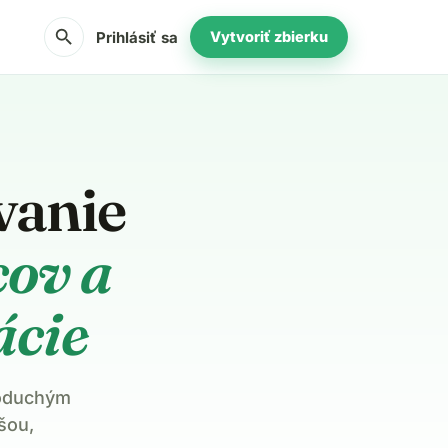
search
Prihlásiť sa
Vytvoriť zbierku
vanie
cov a
ácie
noduchým
šou,