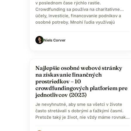
v poslednom čase rýchlo rastie.
Crowdfunding sa používa na charitatívne
účely, investície, financovanie podnikov a
osobné potreby. Mnohí ľudia využívajú
crowdfunding na to, aby prispeli mnohým
charitatívnym organizáciám na dobročinné
Niels Corver
aktivity. Vďaka divokému využívaniu
technológií, najmä sociálnych médií, sa
crowdfunding dostal na úplne novú úroveň.
Pokiaľ však ide o…
Najlepšie osobné webové stránky
na získavanie finančných
prostriedkov – 10
crowdfundingových platforiem pre
jednotlivcov (2023)
Je nevyhnutné, aby sme sa všetci v živote
často stretávali s dobrými a ťažkými časmi.
Pretože taký je život, nie vždy máme rovnaké
emócie alebo rovnaké situácie, ktoré musíme
riešiť. Vzhľadom na scenáre rozsiahlej