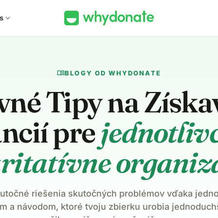
s
expand_more
menu_book
BLOGY OD WHYDONATE
vné Tipy na Získa
ncií pre
jednotliv
ritatívne organiz
kutočné riešenia skutočných problémov vďaka jed
om a návodom, ktoré tvoju zbierku urobia jednoduch