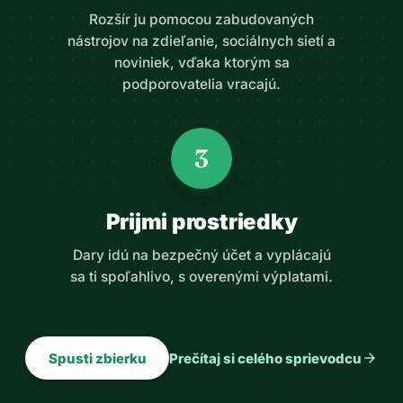
Rozšír ju pomocou zabudovaných
nástrojov na zdieľanie, sociálnych sietí a
noviniek, vďaka ktorým sa
podporovatelia vracajú.
3
Prijmi prostriedky
Dary idú na bezpečný účet a vyplácajú
sa ti spoľahlivo, s overenými výplatami.
arrow_forward
Spusti zbierku
Prečítaj si celého sprievodcu