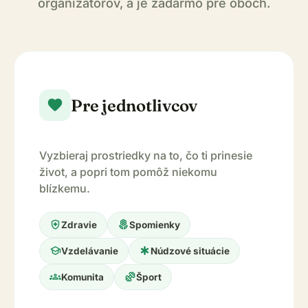
organizátorov, a je zadarmo pre oboch.
Pre jednotlivcov
favorite
Vyzbieraj prostriedky na to, čo ti prinesie
život, a popri tom pomôž niekomu
blízkemu.
health_and_safety
local_florist
Zdravie
Spomienky
school
emergency
Vzdelávanie
Núdzové situácie
groups
exercise
Komunita
Šport