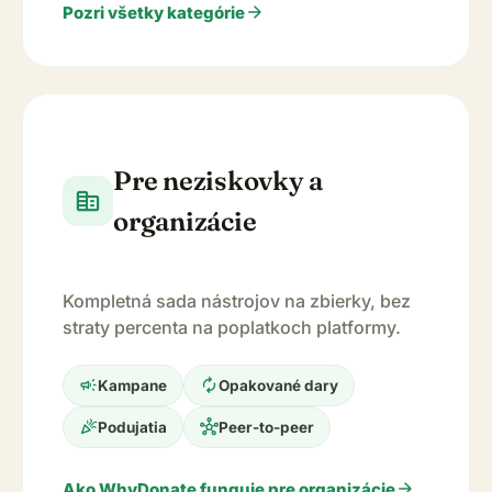
arrow_forward
Pozri všetky kategórie
Pre neziskovky a
corporate_fare
organizácie
Kompletná sada nástrojov na zbierky, bez
straty percenta na poplatkoch platformy.
campaign
autorenew
Kampane
Opakované dary
celebration
hub
Podujatia
Peer-to-peer
arrow_forward
Ako WhyDonate funguje pre organizácie