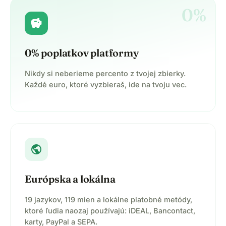
0%
savings
0% poplatkov platformy
Nikdy si neberieme percento z tvojej zbierky.
Každé euro, ktoré vyzbieraš, ide na tvoju vec.
public
Európska a lokálna
19 jazykov, 119 mien a lokálne platobné metódy,
ktoré ľudia naozaj používajú: iDEAL, Bancontact,
karty, PayPal a SEPA.