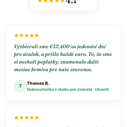
4.7
star
star
star
star
star
star
star
star
star
star
Vyzbierali sme €12,400 za jedenásť dní
pre útulok, a prišlo každé euro. To, že sme
si nechali poplatky, znamenalo ďalší
mesiac krmiva pre naše zverence.
Thomas B.
T
Dobrovoľníčka v útulku pre zvieratá · Utrecht
star
star
star
star
star