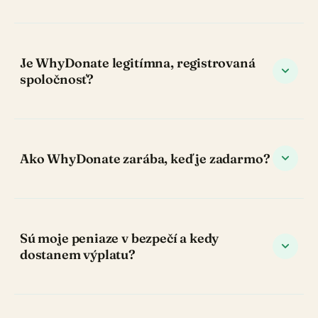
Je WhyDonate legitímna, registrovaná
expand_more
spoločnosť?
expand_more
Ako WhyDonate zarába, keď je zadarmo?
Sú moje peniaze v bezpečí a kedy
expand_more
dostanem výplatu?