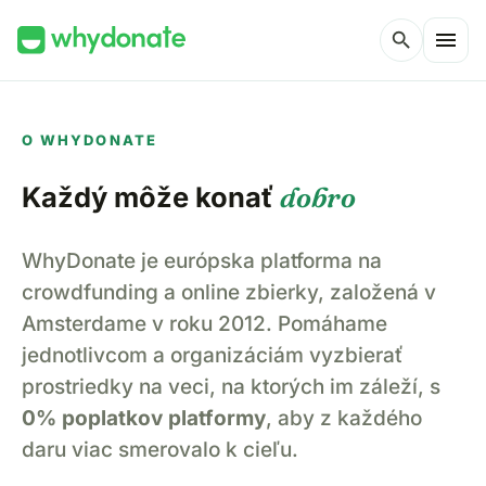
menu
search
O WHYDONATE
Každý môže konať
dobro
WhyDonate je európska platforma na
crowdfunding a online zbierky, založená v
Amsterdame v roku 2012. Pomáhame
jednotlivcom a organizáciám vyzbierať
prostriedky na veci, na ktorých im záleží, s
0% poplatkov platformy
, aby z každého
daru viac smerovalo k cieľu.