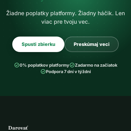
Žiadne poplatky platformy. Žiadny háčik. Len
viac pre tvoju vec.
Spusti zbierku
Preskúmaj veci
check_circle
check_circle
0% poplatkov platformy
Zadarmo na začiatok
check_circle
Podpora 7 dní v týždni
Darovať