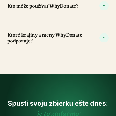
expand_more
Kto môže používať WhyDonate?
Ktoré krajiny a meny WhyDonate
expand_more
podporuje?
Spusti svoju zbierku ešte dnes:
je to zadarmo