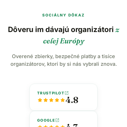
SOCIÁLNY DÔKAZ
Dôveru im dávajú organizátori
z
celej Európy
Overené zbierky, bezpečné platby a tisíce
organizátorov, ktorí by si nás vybrali znova.
open_in_new
TRUSTPILOT
4.8
star
star
star
star
star
open_in_new
GOOGLE