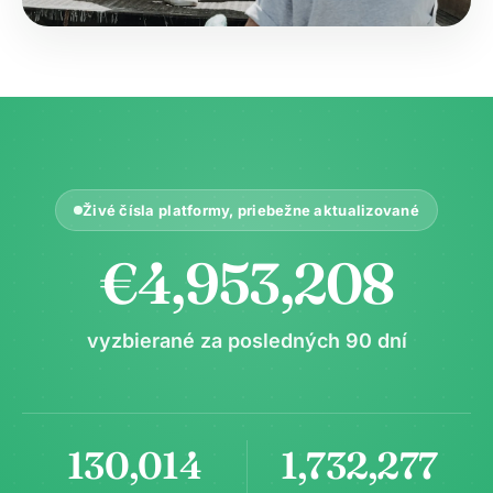
Živé čísla platformy, priebežne aktualizované
€4,953,208
vyzbierané za posledných 90 dní
130,014
1,732,277