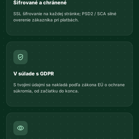
Šifrované a chránené
SSL šifrovanie na každej stránke; PSD2 / SCA silné
overenie zákazníka pri platbách.
gpp_good
V súlade s GDPR
S tvojimi údajmi sa nakladá podľa zákona EÚ o ochrane
súkromia, od začiatku do konca.
visibility