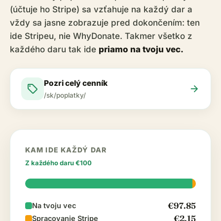
(účtuje ho Stripe) sa vzťahuje na každý dar a
vždy sa jasne zobrazuje pred dokončením: ten
ide Stripeu, nie WhyDonate. Takmer všetko z
každého daru tak ide
priamo na tvoju vec.
Pozri celý cenník
sell
arrow_forward
/sk/poplatky/
KAM IDE KAŽDÝ DAR
Z každého daru €100
€97.85
Na tvoju vec
€2.15
Spracovanie Stripe