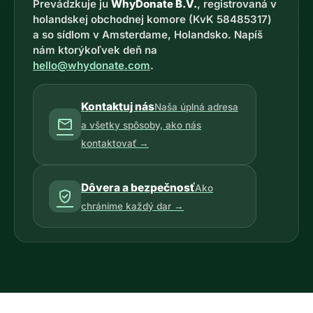
Prevádzkuje ju
WhyDonate B.V.
, registrovaná v
holandskej obchodnej komore (KvK 58485317)
a so sídlom v Amsterdame, Holandsko. Napíš
nám ktorýkoľvek deň na
hello@whydonate.com
.
Kontaktuj nás
Naša úplná adresa
mail
a všetky spôsoby, ako nás
kontaktovať →
Dôvera a bezpečnosť
Ako
verified_user
chránime každý dar →