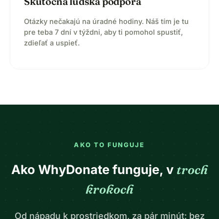
Skutočná ľudská podpora
Otázky nečakajú na úradné hodiny. Náš tím je tu
pre teba 7 dní v týždni, aby ti pomohol spustiť,
zdieľať a uspieť.
AKO TO FUNGUJE
Ako WhyDonate funguje, v
troch
krokoch
Od nápadu k prostriedkom, za pár minút: bez