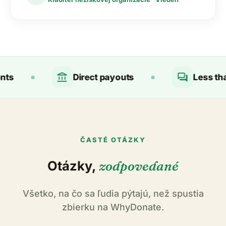
account_balance
forum
Direct payouts
Less than 24
ČASTÉ OTÁZKY
Otázky,
zodpovedané
Všetko, na čo sa ľudia pýtajú, než spustia
zbierku na WhyDonate.