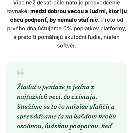
Viac než desaťročie nato je presvedčenie
rovnaké:
medzi dobrou vecou a ľuďmi, ktorí ju
chcú podporiť, by nemalo stáť nič.
Preto od
prvého dňa účtujeme 0% poplatkov platformy,
a preto ti pomáhajú skutoční ľudia, nielen
softvér.
“
Žiadať o peniaze je jedna z
najťažších vecí, čo existujú.
Snažíme sa to čo najviac uľahčiť a
sprevádzame ťa na každom kroku
osobnou, ľudskou podporou, keď