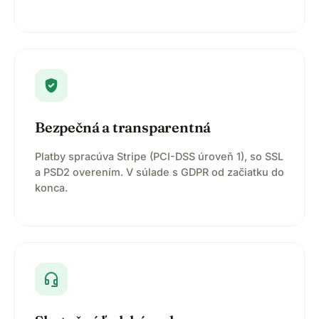
verified_user
Bezpečná a transparentná
Platby spracúva Stripe (PCI-DSS úroveň 1), so SSL
a PSD2 overením. V súlade s GDPR od začiatku do
konca.
headset_mic