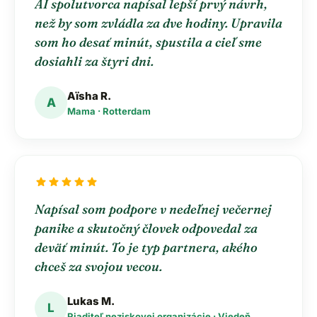
AI spolutvorca napísal lepší prvý návrh,
než by som zvládla za dve hodiny. Upravila
som ho desať minút, spustila a cieľ sme
dosiahli za štyri dni.
Aïsha R.
A
Mama · Rotterdam
star
star
star
star
star
Napísal som podpore v nedeľnej večernej
panike a skutočný človek odpovedal za
deväť minút. To je typ partnera, akého
chceš za svojou vecou.
Lukas M.
L
Riaditeľ neziskovej organizácie · Viedeň