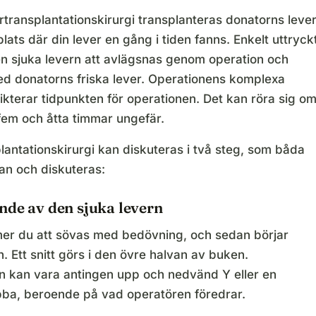
rtransplantationskirurgi transplanteras donatorns leve
plats där din lever en gång i tiden fanns. Enkelt uttryck
 sjuka levern att avlägsnas genom operation och
ed donatorns friska lever. Operationens komplexa
kterar tidpunkten för operationen. Det kan röra sig o
 fem och åtta timmar ungefär.
lantationskirurgi kan diskuteras i två steg, som båda
n och diskuteras:
nde av den sjuka levern
er du att sövas med bedövning, och sedan börjar
. Ett snitt görs i den övre halvan av buken.
n kan vara antingen upp och nedvänd Y eller en
ba, beroende på vad operatören föredrar.