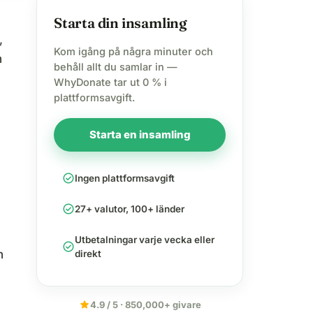
Starta din insamling
,
Kom igång på några minuter och
n
behåll allt du samlar in —
WhyDonate tar ut 0 % i
plattformsavgift.
Starta en insamling
check_circle
Ingen plattformsavgift
check_circle
27+ valutor, 100+ länder
Utbetalningar varje vecka eller
check_circle
n
direkt
star
4.9 / 5 · 850,000+ givare