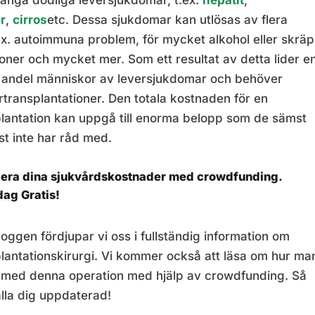
många dödliga leversjukdomar, t.ex.
hepatit
,
r
,
cirros
etc. Dessa sjukdomar kan utlösas av flera
ex. autoimmuna problem, för mycket alkohol eller skräp
ioner och mycket mer. Som ett resultat av detta lider e
andel människor av leversjukdomar och behöver
rtransplantationer. Den totala kostnaden för en
plantation kan uppgå till enorma belopp som de sämst
ast inte har råd med.
iera dina sjukvårdskostnader med crowdfunding.
idag
Gratis!
loggen fördjupar vi oss i fullständig information om
plantationskirurgi. Vi kommer också att läsa om hur ma
 med denna operation med hjälp av crowdfunding. Så
hålla dig uppdaterad!