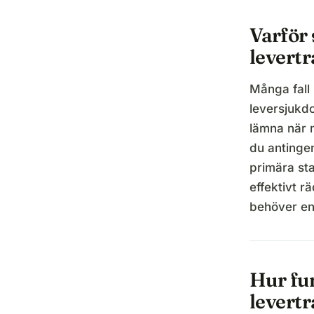
Varför
levert
Många fall 
leversjukdo
lämna när m
du antingen
primära sta
effektivt rä
behöver en 
Hur fu
levert