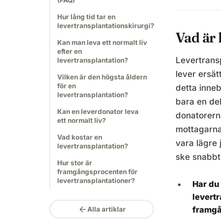
(FAQ)
Hur lång tid tar en
levertransplantationskirurgi?
Vad är 
Kan man leva ett normalt liv
efter en
Levertransp
levertransplantation?
lever ersä
Vilken är den högsta åldern
för en
detta inneb
levertransplantation?
bara en de
Kan en leverdonator leva
donatorern
ett normalt liv?
mottagarna
Vad kostar en
vara lägre
levertransplantation?
ske snabbt
Hur stor är
framgångsprocenten för
levertransplantationer?
Har du
levertr
arrow_back
framgå
Alla artiklar