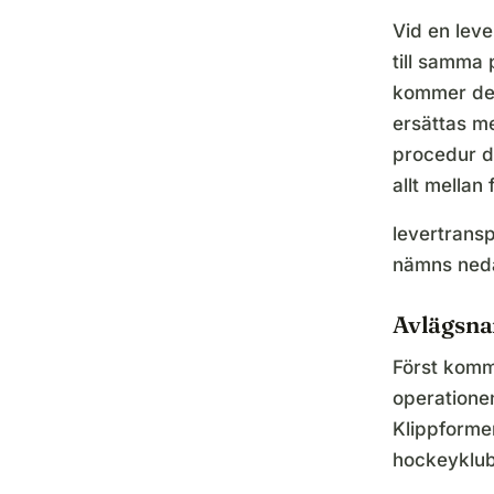
Vid en leve
till samma 
kommer den
ersättas m
procedur di
allt mellan
levertransp
nämns neda
Avlägsna
Först komm
operationen
Klippforme
hockeyklub