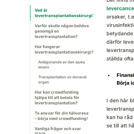
Det finns 
levercance
Vad är
levertransplantationskirurgi?
orsaker, t.
virusinfekt
Varför skulle någon behöva
genomgå en
betydande 
levertransplantation?
därför leve
Hur fungerar
levertrans
levertransplantationskirurgi?
ställda oft
Avlägsnande av den sjuka
levern
Finans
Transplantation av donerat
organ
Börja 
Hur kan crowdfunding
hjälpa till att betala för
I den här b
levertransplantation?
levertrans
Ta ansvar för din hälsoresa
kan ha råd
– börja med crowdfunding!
se till att 
Vanliga frågor och svar