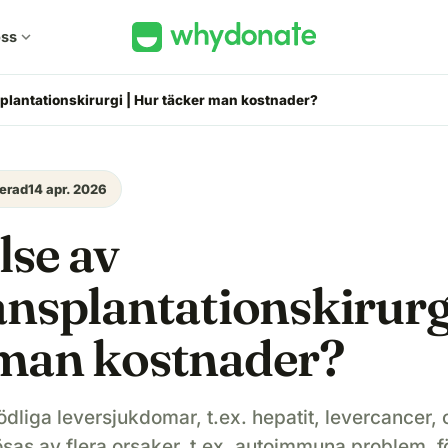
ss
expand_more
splantationskirurgi | Hur täcker man kostnader?
erad
14 apr. 2026
lse av
ansplantationskirurg
 man kostnader?
dliga leversjukdomar, t.ex. hepatit, levercancer, 
sas av flera orsaker, t.ex. autoimmuna problem, f