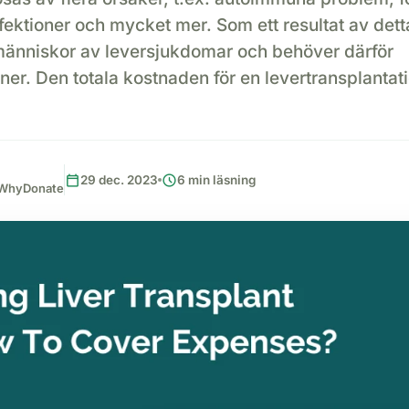
nfektioner och mycket mer. Som ett resultat av dett
änniskor av leversjukdomar och behöver därför
ner. Den totala kostnaden för en levertransplantati
calendar_today
schedule
29 dec. 2023
6 min läsning
, WhyDonate