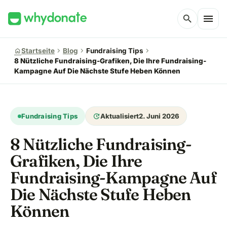
menu
search
chevron_right
chevron_right
chevron_right
home
Startseite
Blog
Fundraising Tips
8 Nützliche Fundraising-Grafiken, Die Ihre Fundraising-
Kampagne Auf Die Nächste Stufe Heben Können
update
Fundraising Tips
Aktualisiert
2. Juni 2026
8 Nützliche Fundraising-
Grafiken, Die Ihre
Fundraising-Kampagne Auf
Die Nächste Stufe Heben
Können