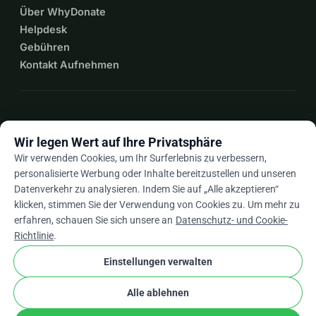
Über WhyDonate
Helpdesk
Gebühren
Kontakt Aufnehmen
expand_more
Mehr Ressourcen
Wir legen Wert auf Ihre Privatsphäre
Wir verwenden Cookies, um Ihr Surferlebnis zu verbessern,
personalisierte Werbung oder Inhalte bereitzustellen und unseren
Datenverkehr zu analysieren. Indem Sie auf „Alle akzeptieren“
arrow_drop_down
De
klicken, stimmen Sie der Verwendung von Cookies zu. Um mehr zu
erfahren, schauen Sie sich unsere an
Datenschutz- und Cookie-
★★★★★
4,9 / 5 basierend auf 500+ Bewertungen
Richtlinie
.
Einstellungen verwalten
© 2012–2026
WhyDonate
Datenschutz und Cookies
Alle ablehnen
cookie
Allgemeine Geschäftsbedingungen
Cookie-Einstellungen