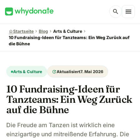
menu
search
chevron_right
chevron_right
chevron_right
home
Startseite
Blog
Arts & Culture
10 Fundraising-Ideen für Tanzteams: Ein Weg Zurück auf
die Bühne
update
Arts & Culture
Aktualisiert
7. Mai 2026
10 Fundraising-Ideen für
Tanzteams: Ein Weg Zurück
auf die Bühne
Die Freude am Tanzen ist wirklich eine
einzigartige und mitreißende Erfahrung. Die