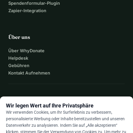
Spendenformular-Plugin
Zapier-Integration
Über uns
Über WhyDonate
Helpdesk
Gebühren
Kontakt Aufnehmen
expand_more
Mehr Ressourcen
Wir legen Wert auf Ihre Privatsphäre
Wir verwenden Cookies, um Ihr Surferlebnis zu verbessern,
personalisierte Werbung oder Inhalte bereitzustellen und unseren
Datenverkehr zu analysieren. Indem Sie auf „Alle akzeptieren“
arrow_drop_down
De
klicken, stimmen Sie der Verwendung von Cookies zu. Um mehr zu