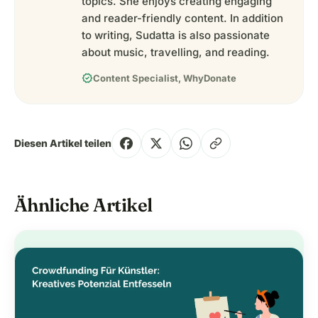
topics. She enjoys creating engaging
and reader-friendly content. In addition
to writing, Sudatta is also passionate
about music, travelling, and reading.
verified
Content Specialist, WhyDonate
Diesen Artikel teilen
Ähnliche Artikel