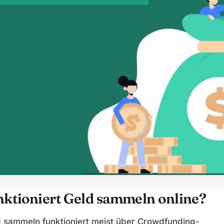
nktioniert Geld sammeln online?
d sammeln funktioniert meist über Crowdfunding-