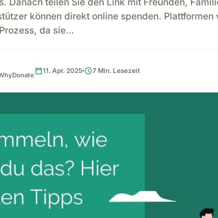
s. Danach teilen Sie den Link mit Freunden, Famili
tützer können direkt online spenden. Plattforme
 Prozess, da sie…
calendar_today
schedule
11. Apr. 2025
7 Min. Lesezeit
, WhyDonate