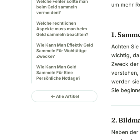
Welche Fehler sollte man
um mehr Re
beim Geld sammeln
vermeiden?
Welche rechtlichen
Aspekte muss man beim
1. Samme
Geld sammeln beachten?
Wie Kann Man Effektiv Geld
Achten Sie 
Sammeln Für Wohltätige
wichtig, d
Zwecke?
Zweck der 
Wie Kann Man Geld
verstehen,
Sammeln Für Eine
Persönliche Notlage?
werden sie
Sie beginn
arrow_back
Alle Artikel
2. Bildm
Neben der 