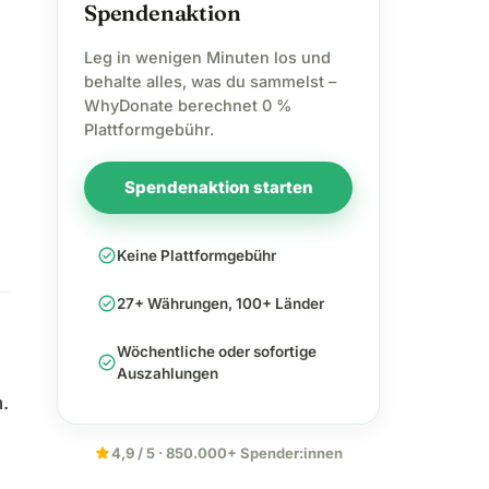
Spendenaktion
Leg in wenigen Minuten los und
behalte alles, was du sammelst –
WhyDonate berechnet 0 %
Plattformgebühr.
Spendenaktion starten
check_circle
Keine Plattformgebühr
check_circle
27+ Währungen, 100+ Länder
Wöchentliche oder sofortige
check_circle
Auszahlungen
.
star
4,9 / 5 · 850.000+ Spender:innen