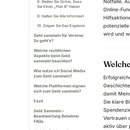
Notfälle. 
8. Stellen Sie Sicher, Dass
Sie Einen „Plan B“ Haben
Online-Fund
9. Halten Sie Alle Informiert
Hilfsaktion
potenziell
10. Zeigen Sie Das Ergebnis
wird und we
Geld sammeln für Vereine:
So geht’s?
Welche rechtlichen
Aspekte beim Geld
sammeln beachten?
Welche
Wie nutze ich Social Media
zum Geld sammeln?
Erfolgreic
Geschichte.
Welche Plattformen eignen
sich zum Geld sammeln?
damit Men
Fazit
Sie klare B
Spendenzie
Geld Sammeln –
Beantwortung Beliebter
Vertrauen 
FAQs
aktiv über