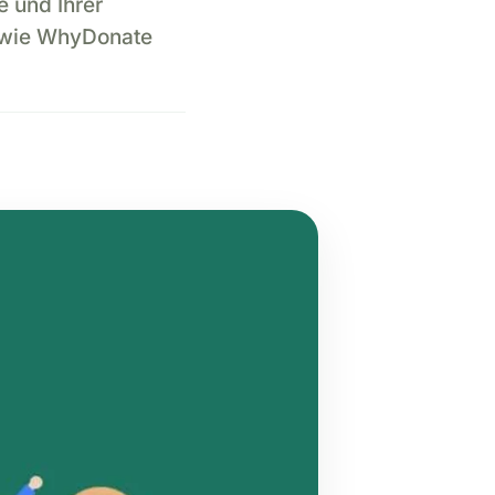
e und Ihrer
n wie WhyDonate