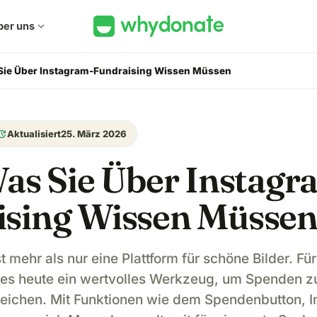
ber uns
expand_more
 Sie Über Instagram-Fundraising Wissen Müssen
pdate
Aktualisiert
25. März 2026
Was Sie Über Instagr
ising Wissen Müsse
st mehr als nur eine Plattform für schöne Bilder. F
t es heute ein wertvolles Werkzeug, um Spenden 
reichen. Mit Funktionen wie dem Spendenbutton, I