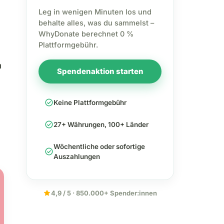
Leg in wenigen Minuten los und
behalte alles, was du sammelst –
WhyDonate berechnet 0 %
Plattformgebühr.
m
Spendenaktion starten
check_circle
Keine Plattformgebühr
check_circle
27+ Währungen, 100+ Länder
Wöchentliche oder sofortige
check_circle
Auszahlungen
star
4,9 / 5 · 850.000+ Spender:innen