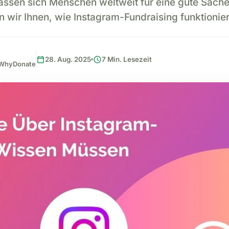
assen sich Menschen weltweit für eine gute Sache 
 wir Ihnen, wie Instagram-Fundraising funktionie
calendar_today
schedule
28. Aug. 2025
7 Min. Lesezeit
, WhyDonate