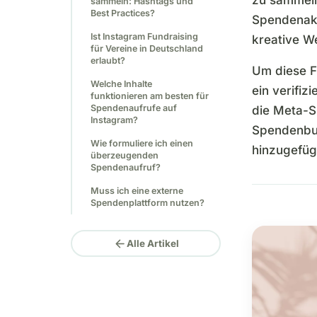
sammeln: Hashtags und
Best Practices?
Spendenakti
Ist Instagram Fundraising
kreative W
für Vereine in Deutschland
erlaubt?
Um diese F
Welche Inhalte
ein verifi
funktionieren am besten für
Spendenaufrufe auf
die Meta-S
Instagram?
Spendenbutt
Wie formuliere ich einen
hinzugefüg
überzeugenden
Spendenaufruf?
Muss ich eine externe
Spendenplattform nutzen?
arrow_back
Alle Artikel