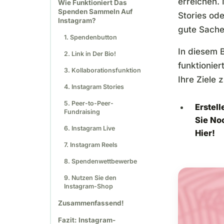
erreichen.
Wie Funktioniert Das
Spenden Sammeln Auf
Stories od
Instagram?
gute Sache
1. Spendenbutton
In diesem 
2. Link in Der Bio!
funktionier
3. Kollaborationsfunktion
Ihre Ziele 
4. Instagram Stories
5. Peer-to-Peer-
Erstel
Fundraising
Sie No
6. Instagram Live
Hier
!
7. Instagram Reels
8. Spendenwettbewerbe
9. Nutzen Sie den
Instagram-Shop
Zusammenfassend!
Fazit: Instagram-