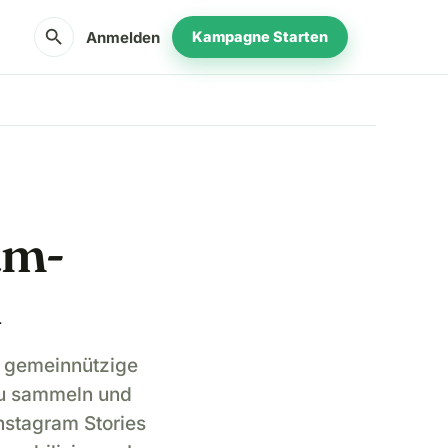
search
Anmelden
Kampagne Starten
am-
n
ür gemeinnützige
zu sammeln und
nstagram Stories