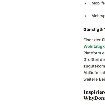
Mobilf
Mehrsp
Günstig & 
Einer der 
Wohltätigk
Plattform 
Großteil d
zugutekomm
Abläufe sc
weitere Bei
Inspirie
WhyDona