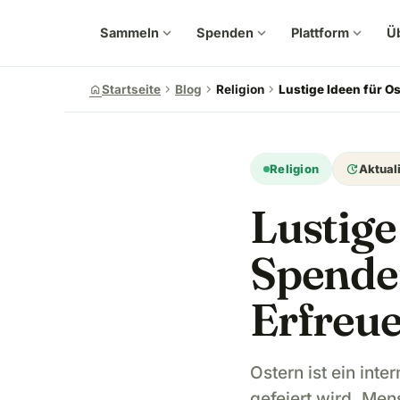
Sammeln
expand_more
Spenden
expand_more
Plattform
expand_more
Ü
chevron_right
chevron_right
chevron_right
home
Startseite
Blog
Religion
Lustige Ideen für 
update
Religion
Aktuali
Lustige
Spende
Erfreu
Ostern ist ein inte
gefeiert wird. Men