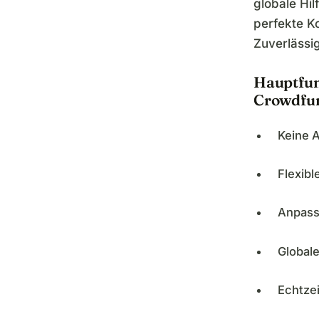
globale Hil
perfekte K
Zuverlässig
Hauptfun
Crowdfu
Keine 
Flexib
Anpass
Global
Echtze