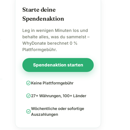
Starte deine
Spendenaktion
Leg in wenigen Minuten los und
behalte alles, was du sammelst –
r
WhyDonate berechnet 0 %
Plattformgebühr.
Spendenaktion starten
check_circle
Keine Plattformgebühr
check_circle
27+ Währungen, 100+ Länder
Wöchentliche oder sofortige
check_circle
Auszahlungen