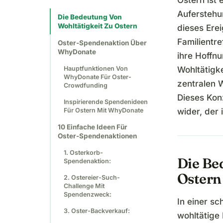
Ostern ist 
Auferstehu
Die Bedeutung Von
Wohltätigkeit Zu Ostern
dieses Ere
Familientre
Oster-Spendenaktion Über
WhyDonate
ihre Hoffn
Hauptfunktionen Von
Wohltätigke
WhyDonate Für Oster-
zentralen 
Crowdfunding
Dieses Kon
Inspirierende Spendenideen
Für Ostern Mit WhyDonate
wider, der 
10 Einfache Ideen Für
Oster-Spendenaktionen
1. Osterkorb-
Die Be
Spendenaktion:
Ostern
2. Ostereier-Such-
Challenge Mit
Spendenzweck:
In einer sc
3. Oster-Backverkauf:
wohltätige