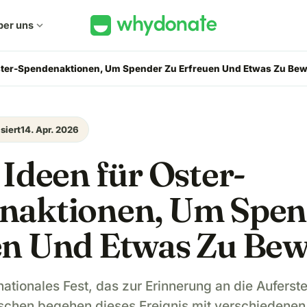
ber uns
expand_more
Oster-Spendenaktionen, Um Spender Zu Erfreuen Und Etwas Zu Bew
siert
14. Apr. 2026
 Ideen für Oster-
naktionen, Um Spen
en Und Etwas Zu Bew
rnationales Fest, das zur Erinnerung an die Auferst
schen begehen dieses Ereignis mit verschiedenen 