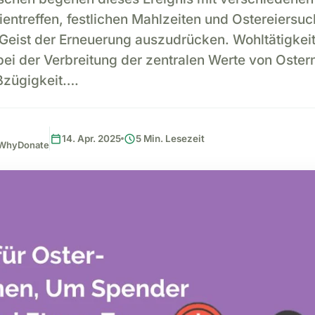
entreffen, festlichen Mahlzeiten und Ostereiersuc
eist der Erneuerung auszudrücken. Wohltätigkeit 
ei der Verbreitung der zentralen Werte von Ostern
ßzügigkeit….
calendar_today
schedule
14. Apr. 2025
5 Min. Lesezeit
, WhyDonate