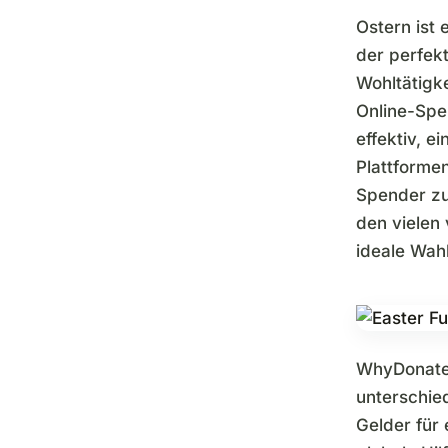
Ostern ist
der perfek
Wohltätigk
Online-Spe
effektiv, e
Plattformen
Spender zu
den vielen
ideale Wah
WhyDonate 
unterschie
Gelder für