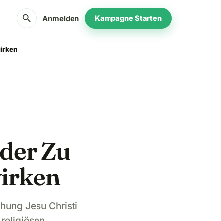
search
Anmelden
Kampagne Starten
irken
der Zu
irken
ehung Jesu Christi
religiösen