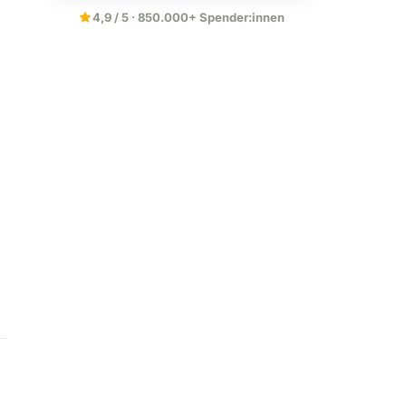
star
4,9 / 5 · 850.000+ Spender:innen
d