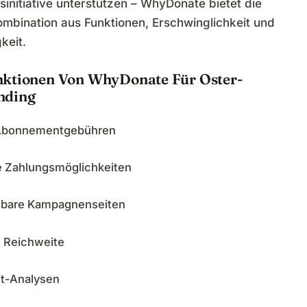
fsinitiative unterstützen – WhyDonate bietet die
ombination aus Funktionen, Erschwinglichkeit und
keit.
ktionen Von WhyDonate Für Oster-
nding
Abonnementgebühren
le Zahlungsmöglichkeiten
bare Kampagnenseiten
e Reichweite
it-Analysen