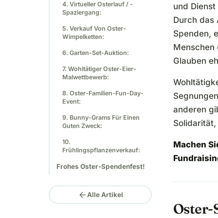
4. Virtueller Osterlauf / -
und Dienst
Spaziergang:
Durch das 
5. Verkauf Von Oster-
Spenden, e
Wimpelketten:
Menschen d
6. Garten-Set-Auktion:
Glauben eh
7. Wohltätiger Oster-Eier-
Malwettbewerb:
Wohltätigke
8. Oster-Familien-Fun-Day-
Segnungen 
Event:
anderen gi
9. Bunny-Grams Für Einen
Solidaritä
Guten Zweck:
10.
Machen Sie
Frühlingspflanzenverkauf:
Fundraisin
Frohes Oster-Spendenfest!
arrow_back
Alle Artikel
Oster-