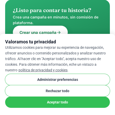
¿Listo para contar tu historia?
Crea una campaña en minutos, sin comisión de
plataforma.
arrow_forward
Crear una campaña
Valoramos tu privacidad
Utilizamos cookies para mejorar su experiencia de navegación,
ofrecer anuncios o contenido personalizados y analizar nuestro
tráfico. Al hacer clic en "Aceptar todo", acepta nuestro uso de
cookies. Para obtener más información, eche un vistazo a
ESCRITO POR
nuestro
política de privacidad y cookies
.
Niels Corver
Administrar preferencias
Niels is the co-founder and managing
director of WhyDonate. After years of
Rechazar todo
working in the non-profit sector, he
decided in 2012 to found WhyDonate
Aceptar todo
with the vision of making online
fundraising more efficient and