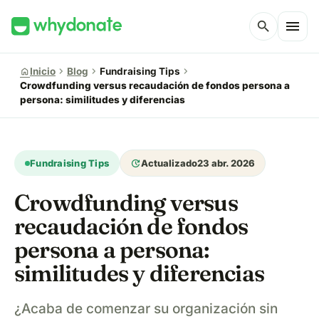
menu
search
chevron_right
chevron_right
chevron_right
home
Inicio
Blog
Fundraising Tips
Crowdfunding versus recaudación de fondos persona a
persona: similitudes y diferencias
update
Fundraising Tips
Actualizado
23 abr. 2026
Crowdfunding versus
recaudación de fondos
persona a persona:
similitudes y diferencias
¿Acaba de comenzar su organización sin