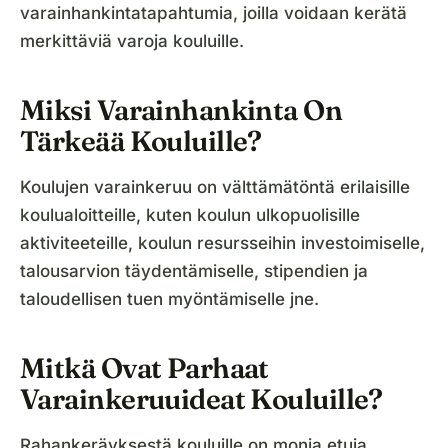
varainhankintatapahtumia, joilla voidaan kerätä
merkittäviä varoja kouluille.
Miksi Varainhankinta On
Tärkeää Kouluille?
Koulujen varainkeruu on välttämätöntä erilaisille
koulualoitteille, kuten koulun ulkopuolisille
aktiviteeteille, koulun resursseihin investoimiselle,
talousarvion täydentämiselle, stipendien ja
taloudellisen tuen myöntämiselle jne.
Mitkä Ovat Parhaat
Varainkeruuideat Kouluille?
Rahankeräyksestä kouluille on monia etuja.