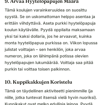
9. Arvaa Hyytelöpapujen Määrä
Tämä koulujen varainkeruuidea on suosittu
syystä. Se on uskomattoman helppo asentaa ja
erittäin viihdyttävä. Aseta purkki hyytelöpapuja
koulun käytävälle. Pyydä oppilaita maksamaan
yksi tai kaksi dollaria, jos he arvaavat, kuinka
monta hyytelöpapua purkissa on. Viikon lopussa
julistat voittajan – sen henkilön, joka arvaa
numeron, joka on lähimpänä potissa olevien
hyytelöpapujen lukumäärää. Voittaja saa pitää
purkin tai voittaa toisen palkinnon.
10. Kuppikakkujen Koristelu
Tämä on täydellinen aktiviteetti pienimmille (ja
niille, jotka tuntevat itsensä vielä hyvin nuoriksi).
Kuppikakut ovat melko edullisia leipoa. Pyydä