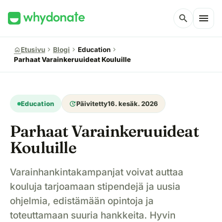
menu
search
chevron_right
chevron_right
chevron_right
home
Etusivu
Blogi
Education
Parhaat Varainkeruuideat Kouluille
update
Education
Päivitetty
16. kesäk. 2026
Parhaat Varainkeruuideat
Kouluille
Varainhankintakampanjat voivat auttaa
kouluja tarjoamaan stipendejä ja uusia
ohjelmia, edistämään opintoja ja
toteuttamaan suuria hankkeita. Hyvin