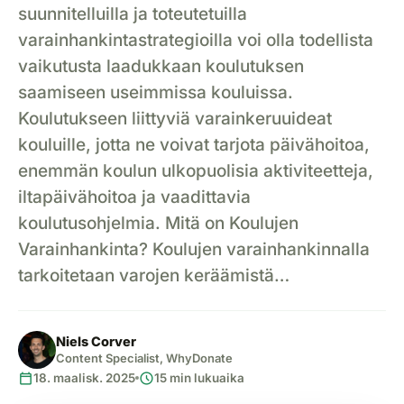
suunnitelluilla ja toteutetuilla
varainhankintastrategioilla voi olla todellista
vaikutusta laadukkaan koulutuksen
saamiseen useimmissa kouluissa.
Koulutukseen liittyviä varainkeruuideat
kouluille, jotta ne voivat tarjota päivähoitoa,
enemmän koulun ulkopuolisia aktiviteetteja,
iltapäivähoitoa ja vaadittavia
koulutusohjelmia. Mitä on Koulujen
Varainhankinta? Koulujen varainhankinnalla
tarkoitetaan varojen keräämistä…
Niels Corver
Content Specialist, WhyDonate
calendar_today
schedule
18. maalisk. 2025
15 min lukuaika