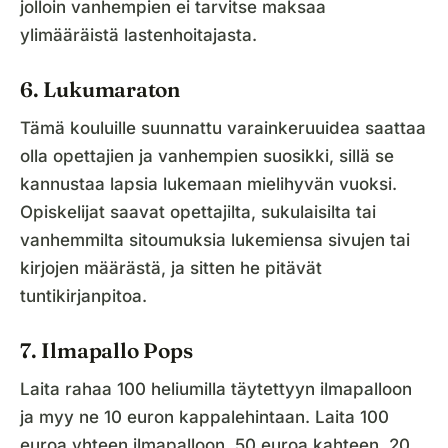
jolloin vanhempien ei tarvitse maksaa
ylimääräistä lastenhoitajasta.
6. Lukumaraton
Tämä kouluille suunnattu varainkeruuidea saattaa
olla opettajien ja vanhempien suosikki, sillä se
kannustaa lapsia lukemaan mielihyvän vuoksi.
Opiskelijat saavat opettajilta, sukulaisilta tai
vanhemmilta sitoumuksia lukemiensa sivujen tai
kirjojen määrästä, ja sitten he pitävät
tuntikirjanpitoa.
7. Ilmapallo Pops
Laita rahaa 100 heliumilla täytettyyn ilmapalloon
ja myy ne 10 euron kappalehintaan. Laita 100
euroa yhteen ilmapalloon, 50 euroa kahteen, 20