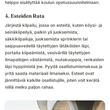
helppo sisällyttää koulun opetussuunnitelmaan.
4. Esteiden Rata
Järjestä kilpailu, jossa on esteitä, kuten köysi- ja
seinäkiipeilyä, palkin yli juoksemista,
säkkikilpailuja, juoksemista sprinklerin tai
saippuavedellä täytettyjen lätäköiden läpi,
portaita kiipeämistä, vesivärillä täytettyjen
ilmapallojen väistämistä, mutakuoppia, renkaiden
läpi hyppimistä jne. Pyydä osallistumismaksua ja
yritä saada materiaali ilmaiseksi. Esteet ovat
jännittäviä kaikille osallistujille, joten voit kerätä
niillä melko paljon rahaa.