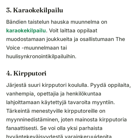
3. Karaokekilpailu
Bändien taistelun hauska muunnelma on
karaokekilpailu
. Voit laittaa oppilaat
muodostamaan joukkueita ja osallistumaan The
Voice -muunnelmaan tai
huulisynkronointikilpailuihin.
4. Kirpputori
Järjestä suuri kirpputori koululla. Pyydä oppilaita,
vanhempia, opettajia ja henkilökuntaa
lahjoittamaan käytettyjä tavaroita myyntiin.
Tärkeintä menestyville kirpputoreille on
myynninedistäminen, joten mainosta kirpputoria
fanaattisesti. Se voi olla yksi parhaista
hyväntekeväisyydestä varainkeruuideoita