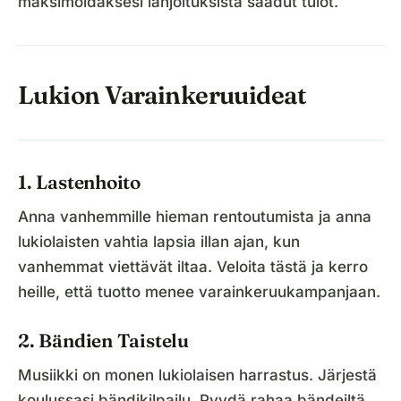
maksimoidaksesi lahjoituksista saadut tulot.
Lukion Varainkeruuideat
1. Lastenhoito
Anna vanhemmille hieman rentoutumista ja anna
lukiolaisten vahtia lapsia illan ajan, kun
vanhemmat viettävät iltaa. Veloita tästä ja kerro
heille, että tuotto menee varainkeruukampanjaan.
2. Bändien Taistelu
Musiikki on monen lukiolaisen harrastus. Järjestä
koulussasi bändikilpailu. Pyydä rahaa bändeiltä