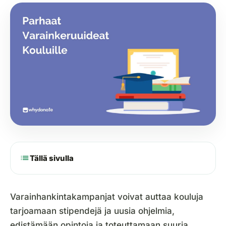
list
Tällä sivulla
Varainhankintakampanjat voivat auttaa kouluja
tarjoamaan stipendejä ja uusia ohjelmia,
edistämään opintoja ja toteuttamaan suuria