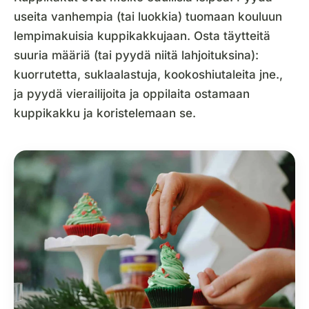
useita vanhempia (tai luokkia) tuomaan kouluun
lempimakuisia kuppikakkujaan. Osta täytteitä
suuria määriä (tai pyydä niitä lahjoituksina):
kuorrutetta, suklaalastuja, kookoshiutaleita jne.,
ja pyydä vierailijoita ja oppilaita ostamaan
kuppikakku ja koristelemaan se.