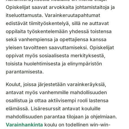
Opiskelijat saavat arvokkaita johtamistaitoja ja
itseluottamusta. Varainkeruutapahtumat
edistävät tiimityöskentelyä, sillä ne auttavat
oppilaita työskentelemään yhdessä toistensa
sekä vanhempiensa ja opettajiensa kanssa
yleisen tavoitteen saavuttamiseksi. Opiskelijat
oppivat myös sosiaalisesta merkityksestä,
toisista huolehtimisesta ja elinympäristön
parantamisesta.
Koulut, joissa järjestetään varainkeräyksiä,
antavat myös vanhemmille mahdollisuuden
osallistua ja ottaa aktiivisempi rooli lastensa
elämässä. Lisäresurssit antavat kouluille
mahdollisuuden parantaa tilojaan ja ohjelmiaan.
Varainhankinta
koulu on todellinen win-win-