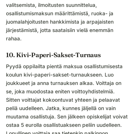
valitsemista, ilmoitusten suunnittelua,
osallistumismaksun määrittämistä, ruoka- ja
juomalahjoitusten hankkimista ja arpajaisten
järjestämistä, jotta saataisiin vielä enemmän
rahaa.
10. Kivi-Paperi-Sakset-Turnaus
Pyydä oppilailta pientä maksua osallistumisesta
koulun kivi-paperi-sakset-turnaukseen. Luo
joukkueet ja anna turnauksen alkaa. Voittaja on
se, joka muodostaa eniten voittoyhdistelmiä.
Sitten voittajat kokoontuvat yhteen ja pelaavat
peliä uudelleen. Jatka, kunnes jäljellä on vain
muutama osallistuja. Sen jälkeen opiskelijat voivat
ostaa 5 eurolla osallistuakseen peliin uudelleen.
Lopullinen voittaja saa tietenkin palkinnon.