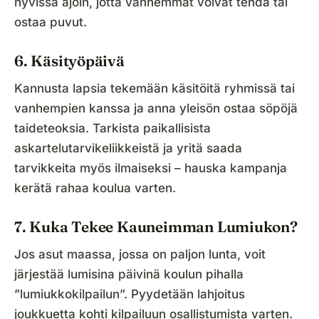
hyvissä ajoin, jotta vanhemmat voivat tehdä tai
ostaa puvut.
6. Käsityöpäivä
Kannusta lapsia tekemään käsitöitä ryhmissä tai
vanhempien kanssa ja anna yleisön ostaa söpöjä
taideteoksia. Tarkista paikallisista
askartelutarvikeliikkeistä ja yritä saada
tarvikkeita myös ilmaiseksi – hauska kampanja
kerätä rahaa koulua varten.
7. Kuka Tekee Kauneimman Lumiukon?
Jos asut maassa, jossa on paljon lunta, voit
järjestää lumisina päivinä koulun pihalla
”lumiukkokilpailun”. Pyydetään lahjoitus
joukkuetta kohti kilpailuun osallistumista varten.