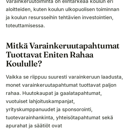
Varainkeruutoiminta on elintärkeää koulun eri
aloitteiden, kuten koulun ulkopuolisen toiminnan
ja koulun resursseihin tehtävien investointien,
toteuttamisessa.
Mitkä Varainkeruutapahtumat
Tuottavat Eniten Rahaa
Koululle?
Vaikka se riippuu suuresti varainkeruun laadusta,
monet varainkeruutapahtumat tuottavat paljon
rahaa. Huutokaupat ja gaalatapahtumat,
vuotuiset lahjoituskampanjat,
yrityskumppanuudet ja sponsorointi,
tuotevarainhankinta, yhteisötapahtumat sekä
apurahat ja säätiöt ovat