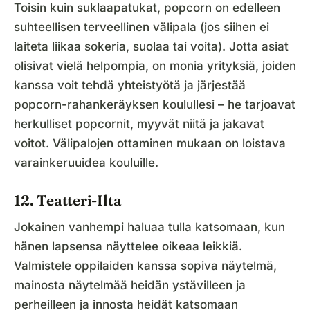
Toisin kuin suklaapatukat, popcorn on edelleen
suhteellisen terveellinen välipala (jos siihen ei
laiteta liikaa sokeria, suolaa tai voita). Jotta asiat
olisivat vielä helpompia, on monia yrityksiä, joiden
kanssa voit tehdä yhteistyötä ja järjestää
popcorn-rahankeräyksen koulullesi – he tarjoavat
herkulliset popcornit, myyvät niitä ja jakavat
voitot. Välipalojen ottaminen mukaan on loistava
varainkeruuidea kouluille.
12. Teatteri-Ilta
Jokainen vanhempi haluaa tulla katsomaan, kun
hänen lapsensa näyttelee oikeaa leikkiä.
Valmistele oppilaiden kanssa sopiva näytelmä,
mainosta näytelmää heidän ystävilleen ja
perheilleen ja innosta heidät katsomaan