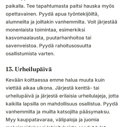
paikalla. Tee tapahtumasta paitsi hauska myös
opettavainen. Pyydä apua työntekijöiltä,
alumneilta ja joiltakin vanhemmilta. Voit järjestää
monenlaista toimintaa, esimerkiksi
kasvomaalausta, puutarhanhoitoa tai
savenveistoa. Pyydä rahoitusosuutta
osallistumista varten.
13. Urheilupäivä
Kevään koittaessa emme halua muuta kuin
viettää aikaa ulkona. Järjestä kenttä- tai
urheilupäivä ja järjestä erilaisia urheilulajeja, jotta
kaikilla lapsilla on mahdollisuus osallistua. Pyydä
vanhemmilta ja muilta katsojilta pääsymaksu.
Myy kauppatavaraa, välipaloja ja juomia