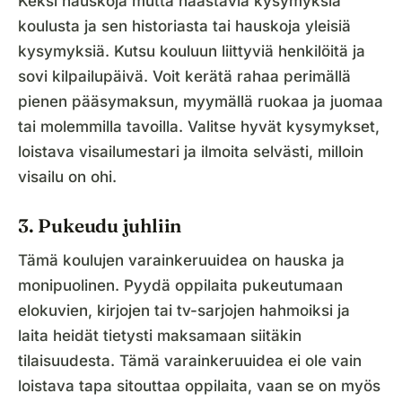
Keksi hauskoja mutta haastavia kysymyksiä
koulusta ja sen historiasta tai hauskoja yleisiä
kysymyksiä. Kutsu kouluun liittyviä henkilöitä ja
sovi kilpailupäivä. Voit kerätä rahaa perimällä
pienen pääsymaksun, myymällä ruokaa ja juomaa
tai molemmilla tavoilla. Valitse hyvät kysymykset,
loistava visailumestari ja ilmoita selvästi, milloin
visailu on ohi.
3. Pukeudu juhliin
Tämä koulujen varainkeruuidea on hauska ja
monipuolinen. Pyydä oppilaita pukeutumaan
elokuvien, kirjojen tai tv-sarjojen hahmoiksi ja
laita heidät tietysti maksamaan siitäkin
tilaisuudesta. Tämä varainkeruuidea ei ole vain
loistava tapa sitouttaa oppilaita, vaan se on myös