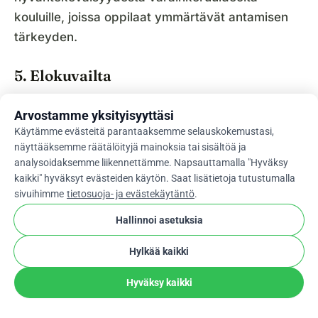
kouluille, joissa oppilaat ymmärtävät antamisen
tärkeyden.
5. Elokuvailta
Tätä ideaa voidaan käyttää
Arvostamme yksityisyyttäsi
varainkeruutapahtumissa ala-, ylä- ja
Käytämme evästeitä parantaaksemme selauskokemustasi,
yläkouluissa. Järjestä sopivan elokuvan
näyttääksemme räätälöityjä mainoksia tai sisältöä ja
katsominen kuntosalilla tai tee yhteistyötä
analysoidaksemme liikennettämme. Napsauttamalla "Hyväksy
kaikki" hyväksyt evästeiden käytön. Saat lisätietoja tutustumalla
paikallisen elokuvateatterin kanssa, jotta perheet
sivuihimme
tietosuoja- ja evästekäytäntö
.
voivat katsoa uuden elokuvan erikoishintaan.
Hallinnoi asetuksia
6. Värisilmukka
Hylkää kaikki
Värijuoksu tekee juoksemisesta hauskempaa
Hyväksy kaikki
kouluille ja oppilaille. Pyydä oppilaita
pukeutumaan valkoisiin T-paitoihin. Tietyissä