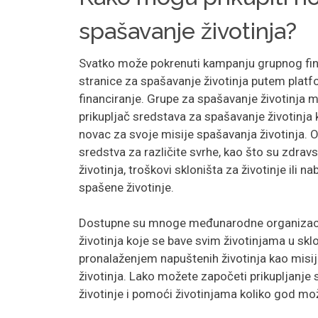
spašavanje životinja?
Svatko može pokrenuti kampanju grupnog fin
stranice za spašavanje životinja putem platf
financiranje. Grupe za spašavanje životinja 
prikupljač sredstava za spašavanje životinja k
novac za svoje misije spašavanja životinja. O
sredstva za različite svrhe, kao što su zdrav
životinja, troškovi skloništa za životinje ili n
spašene životinje.
Dostupne su mnoge međunarodne organizaci
životinja koje se bave svim životinjama u sklo
pronalaženjem napuštenih životinja kao mis
životinja. Lako možete započeti prikupljanje
životinje i pomoći životinjama koliko god mo