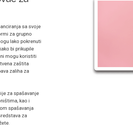
anciranja sa svoje
ormi za grupno
mogu lako pokrenuti
ako bi prikupile
ni mogu koristiti
stvena zaštita
abava zaliha za
je za spašavanje
ništima, kao i
ijom spašavanja
 sredstava za
žete.