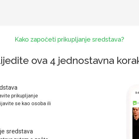
Kako započeti prikupljanje sredstava?
lijedite ova 4 jednostavna kora
edstava
vite prikupljanje
javite se kao osoba ili
nje sredstava