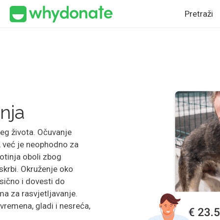
Pretraži
nja
čijeg života. Očuvanje
o, već je neophodno za
votinja oboli zbog
krbi. Okruženje oko
sično i dovesti do
ema za rasvjetljavanje.
vremena, gladi i nesreća,