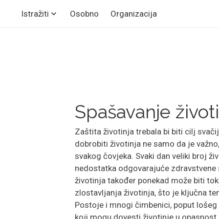
Osobno
Organizacija
Istražiti
Spašavanje životi
Zaštita životinja trebala bi biti cilj sva
dobrobiti životinja ne samo da je važn
svakog čovjeka. Svaki dan veliki broj ži
nedostatka odgovarajuće zdravstvene s
životinja također ponekad može biti tok
zlostavljanja životinja, što je ključna t
Postoje i mnogi čimbenici, poput lošeg 
koji mogu dovesti životinje u opasnost.