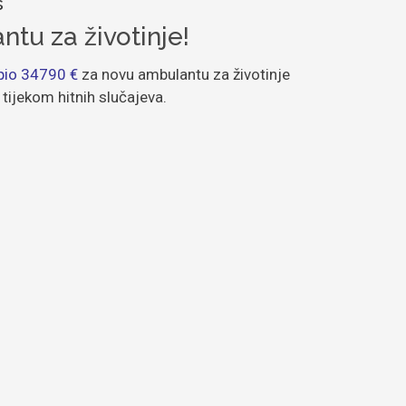
s
u za životinje!
pio 34790 €
za novu ambulantu za životinje
 tijekom hitnih slučajeva.