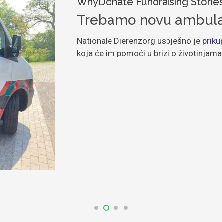
WhyDonate Fundraising Storie
Trebamo novu ambulant
Nationale Dierenzorg uspješno je
priku
koja će im pomoći u brizi o životinjama