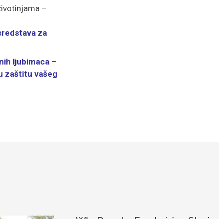
životinjama –
 sredstava za
nih ljubimaca –
u zaštitu vašeg