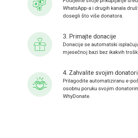
Podijelite svoje prikupljanje sr
WhatsApp-a i drugih kanala druš
dosegli što više donatora.
3. Primajte donacije
Donacije se automatski isplaćuj
mjesečnoj bazi bez ikakvih troš
4. Zahvalite svojim donator
Prilagodite automatiziranu e-pošt
osobnu poruku svojim donatori
WhyDonate.