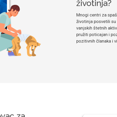
životinja?
Mnogi centri za spaš
životinja posvetili su
vanjskih štetnih aktiv
pružiti poticajan i p
pozitivnih članaka i 
ovac za