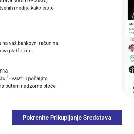
edstava putem e-pošte,
tvenih medija kako biste
u na vaš bankovni račun na
kova platforme.
ima
u “Hvala” ili pošaljite
ma putem nadzorne ploče
Pokrenite Prikupljanje Sredstava