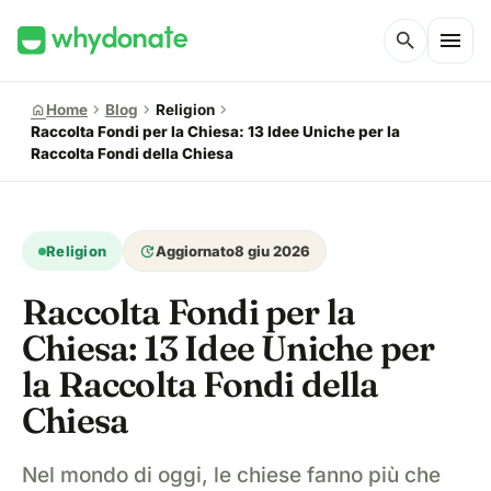
menu
search
chevron_right
chevron_right
chevron_right
home
Home
Blog
Religion
Raccolta Fondi per la Chiesa: 13 Idee Uniche per la
Raccolta Fondi della Chiesa
update
Religion
Aggiornato
8 giu 2026
Raccolta Fondi per la
Chiesa: 13 Idee Uniche per
la Raccolta Fondi della
Chiesa
Nel mondo di oggi, le chiese fanno più che