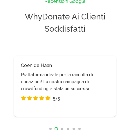
Recensioni Google
WhyDonate Ai Clienti
Soddisfatti
Coen de Haan
Cintura Stijn
Piattaforma ideale per la raccolta di
Buona piattaforma! Lo usiamo ampiamente
donazioni! La nostra campagna di
con la nostra fondazione per facilitare le
crowdfunding è stata un successo.
raccolte fondi private.
5/5
5/5