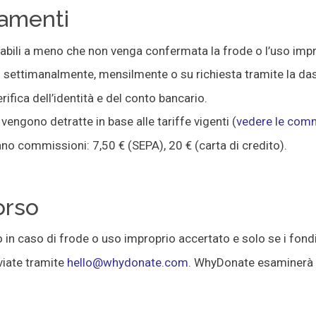
gamenti
bili a meno che non venga confermata la frode o l’uso impr
 settimanalmente, mensilmente o su richiesta tramite la da
rifica dell’identità e del conto bancario.
engono detratte in base alle tariffe vigenti (
vedere le comm
no commissioni: 7,50 € (SEPA), 20 € (carta di credito).
orso
in caso di frode o uso improprio accertato e solo se i fondi
viate tramite
hello@whydonate.com
. WhyDonate esaminerà l