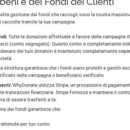
eni e dei Fondi dei Clienti
retta gestione dei fondi che raccogli sono la nostra massim
 raccolte tramite la tua campagna.
ndi:
Tutte le donazioni effettuate a favore delle campagne d
terzi (conto segregato). Questo conto è completamente indip
l denaro dei tuoi donatori è mantenuto completamente separa
cietà.
a struttura garantisce che i fondi siano protetti e gestiti e
erificato della campagna o beneficiario verificato.
menti:
WhyDonate utilizza Stripe, un processore di pagament
e le transazioni finanziarie. Stripe fornisce e mantiene il conto
a di essere trasferiti a te.
ne dei fondi garantisce che:
rattenute per tuo conto.