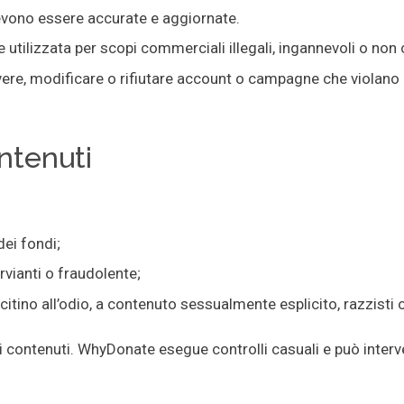
devono essere accurate e aggiornate.
tilizzata per scopi commerciali illegali, ingannevoli o non c
overe, modificare o rifiutare account o campagne che violano i 
ntenuti
dei fondi;
vianti o fraudolente;
tino all’odio, a contenuto sessualmente esplicito, razzisti o 
ri contenuti. WhyDonate esegue controlli casuali e può interve