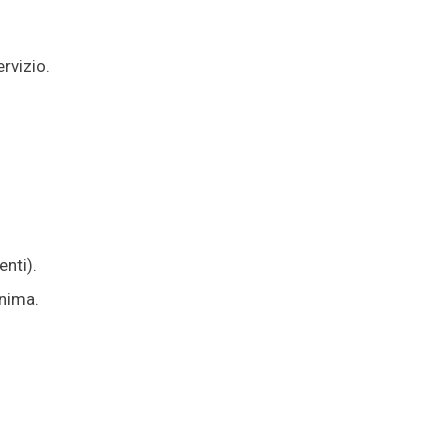
rvizio.
nti).
onima.