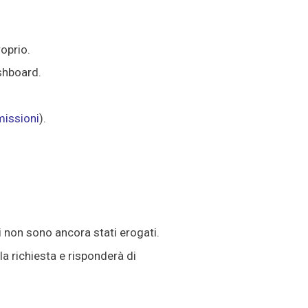
oprio.
shboard.
issioni
).
 non sono ancora stati erogati.
a richiesta e risponderà di