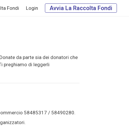
Avvia La Raccolta Fondi
lta Fondi
Login
hyDonate da parte sia dei donatori che
Ti preghiamo di leggerli
i Commercio 58485317 / 58490280.
rganizzatori.