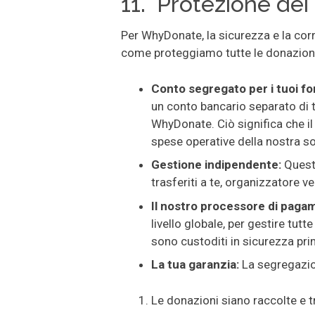
11.
Protezione dei b
Per WhyDonate, la sicurezza e la cor
come proteggiamo tutte le donazioni
Conto segregato per i tuoi fo
un conto bancario separato di 
WhyDonate. Ciò significa che i
spese operative della nostra so
Gestione indipendente:
Quest
trasferiti a te, organizzatore v
Il nostro processore di paga
livello globale, per gestire tutt
sono custoditi in sicurezza prim
La tua garanzia:
La segregazio
Le donazioni siano raccolte e t