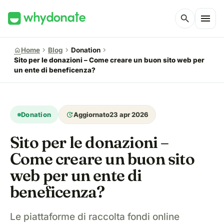
menu
search
chevron_right
chevron_right
chevron_right
home
Home
Blog
Donation
Sito per le donazioni – Come creare un buon sito web per
un ente di beneficenza?
update
Donation
Aggiornato
23 apr 2026
Sito per le donazioni –
Come creare un buon sito
web per un ente di
beneficenza?
Le piattaforme di raccolta fondi online