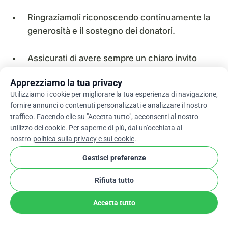
Ringraziamoli riconoscendo continuamente la
generosità e il sostegno dei donatori.
Assicurati di avere sempre un chiaro invito
all’azione alla fine dei tuoi video! Non lasciare
Apprezziamo la tua privacy
che il tuo pubblico galleggi, chiedigli di fare la
Utilizziamo i cookie per migliorare la tua esperienza di navigazione,
differenza.
fornire annunci o contenuti personalizzati e analizzare il nostro
traffico. Facendo clic su "Accetta tutto", acconsenti al nostro
Pubblica video su YouTube, Vimeo e
utilizzo dei cookie. Per saperne di più, dai un'occhiata al
Facebook e invia email e messaggi di testo di
nostro
politica sulla privacy e sui cookie
.
promozione incrociata ogni volta che hai
Gestisci preferenze
qualcosa di interessante da condividere.
Rifiuta tutto
Video di esempio da inserire dopo la sezione
Accetta tutto
video