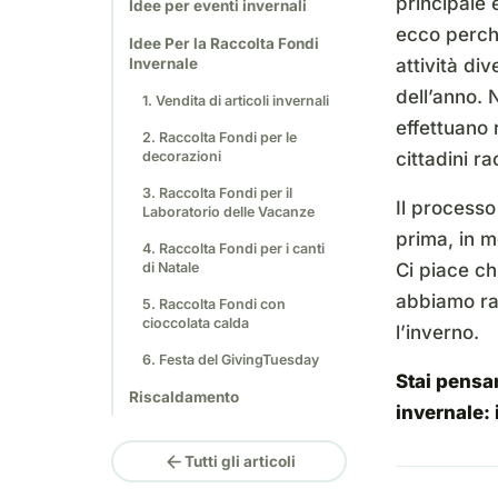
principale è
Idee per eventi invernali
ecco perché
Idee Per la Raccolta Fondi
Invernale
attività di
dell’anno. 
1. Vendita di articoli invernali
effettuano 
2. Raccolta Fondi per le
decorazioni
cittadini r
3. Raccolta Fondi per il
Il processo
Laboratorio delle Vacanze
prima, in mo
4. Raccolta Fondi per i canti
di Natale
Ci piace ch
abbiamo rac
5. Raccolta Fondi con
cioccolata calda
l’inverno.
6. Festa del GivingTuesday
Stai pensa
Riscaldamento
invernale:
arrow_back
Tutti gli articoli