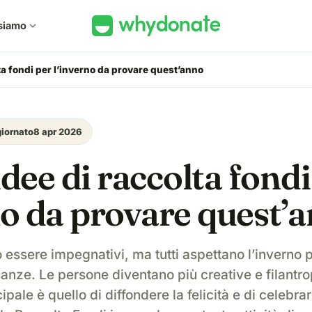
siamo
expand_more
lta fondi per l’inverno da provare quest’anno
iornato
8 apr 2026
 idee di raccolta fond
no da provare quest’
 essere impegnativi, ma tutti aspettano l’inverno p
anze. Le persone diventano più creative e filantro
cipale è quello di diffondere la felicità e di celebra