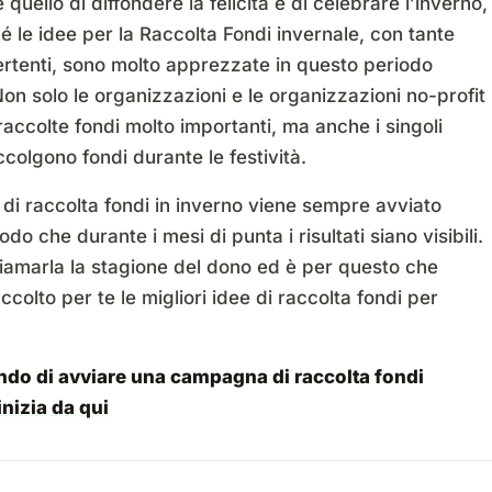
 quello di diffondere la felicità e di celebrare l’inverno,
 le idee per la Raccolta Fondi invernale, con tante
vertenti, sono molto apprezzate in questo periodo
Non solo le organizzazioni e le organizzazioni no-profit
raccolte fondi molto importanti, ma anche i singoli
accolgono fondi durante le festività.
 di raccolta fondi in inverno viene sempre avviato
do che durante i mesi di punta i risultati siano visibili.
iamarla la stagione del dono ed è per questo che
colto per te le migliori idee di raccolta fondi per
ndo di avviare una campagna di raccolta fondi
inizia da qui