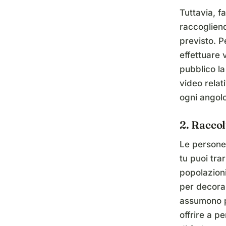
Tuttavia, f
raccogliend
previsto. 
effettuare 
pubblico l
video relat
ogni angol
2. Raccol
Le persone 
tu puoi tra
popolazion
per decorar
assumono pe
offrire a p