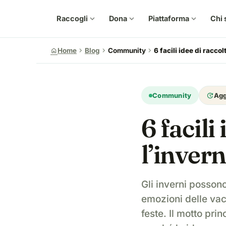
Raccogli
expand_more
Dona
expand_more
Piattaforma
expand_more
Chi 
chevron_right
chevron_right
chevron_right
home
Home
Blog
Community
6 facili idee di racco
update
Community
Agg
6 facili
l’inver
Gli inverni possono
emozioni delle vac
feste. Il motto prin