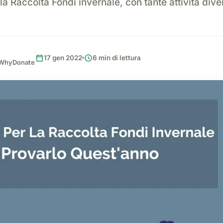
la Raccolta Fondi invernale, con tante attività dive
calendar_today
schedule
17 gen 2022
6 min di lettura
, WhyDonate