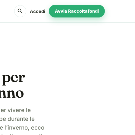
search
Accedi
Avvia Raccoltafondi
i per
anno
er vivere le
pe durante le
re l’inverno, ecco