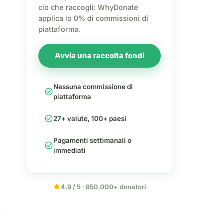
ciò che raccogli: WhyDonate
applica lo 0% di commissioni di
piattaforma.
Avvia una raccolta fondi
Nessuna commissione di
check_circle
piattaforma
check_circle
27+ valute, 100+ paesi
Pagamenti settimanali o
check_circle
immediati
star
4.9 / 5 · 850,000+ donatori