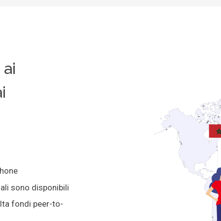
ai
i
phone
li sono disponibili
lta fondi peer-to-