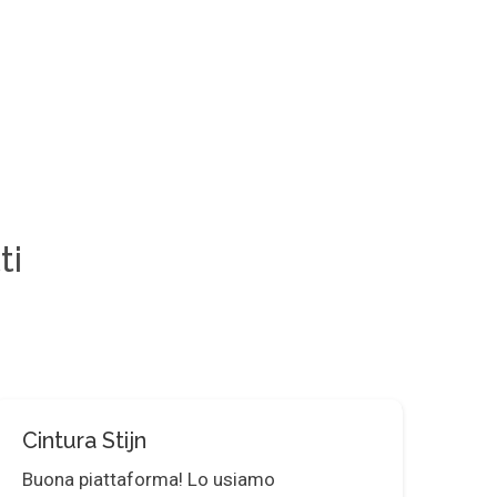
ti
Cintura Stijn
Ma
Buona piattaforma! Lo usiamo
Mol