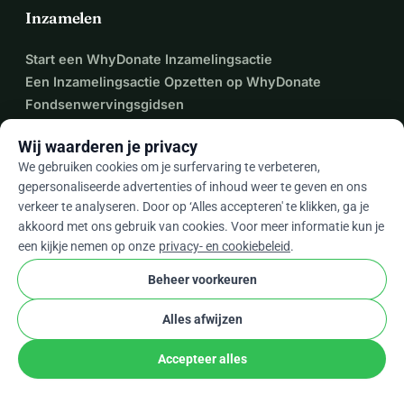
Inzamelen
Start een WhyDonate Inzamelingsactie
Een Inzamelingsactie Opzetten op WhyDonate
Fondsenwervingsgidsen
Fondsenwerving voor Organisaties
Wij waarderen je privacy
Waarom WhyDonate Vertrouwen
We gebruiken cookies om je surfervaring te verbeteren,
gepersonaliseerde advertenties of inhoud weer te geven en ons
verkeer te analyseren. Door op ‘Alles accepteren' te klikken, ga je
akkoord met ons gebruik van cookies. Voor meer informatie kun je
Platformfuncties
een kijkje nemen op onze
privacy- en cookiebeleid
.
Wereldwijde Crowdfunding
Beheer voorkeuren
Aangepaste Branding
Periodieke Donaties
Alles afwijzen
QR-code en Betaalverzoeken
Accepteer alles
Teamfondsenwerving
Donatieformulier-plugin