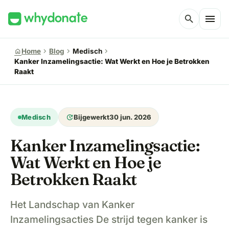
menu
search
chevron_right
chevron_right
chevron_right
home
Home
Blog
Medisch
Kanker Inzamelingsactie: Wat Werkt en Hoe je Betrokken
Raakt
update
Medisch
Bijgewerkt
30 jun. 2026
Kanker Inzamelingsactie:
Wat Werkt en Hoe je
Betrokken Raakt
Het Landschap van Kanker
Inzamelingsacties De strijd tegen kanker is