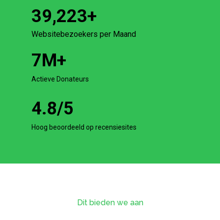
39,223
+
Websitebezoekers per Maand
7
M+
Actieve Donateurs
4.8
/5
Hoog beoordeeld op recensiesites
Dit bieden we aan