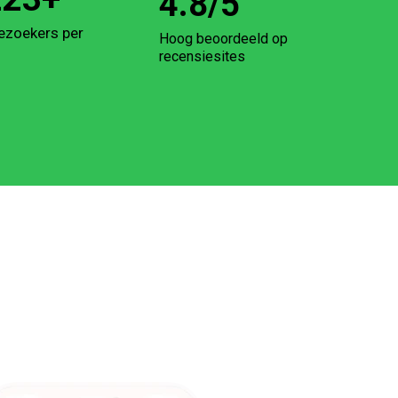
4.8
/5
ezoekers per
Hoog beoordeeld op
recensiesites