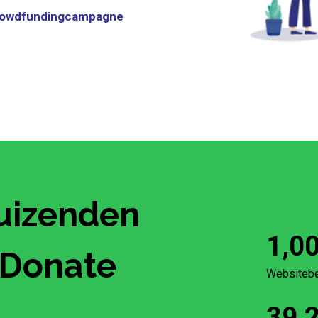
rowdfundingcampagne
Duizenden
1,0
yDonate
Websiteb
39,