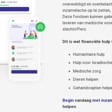
overweldigd en overbelas
inzamelactie op te zetten, 
Deze fondsen kunnen gebru
leveren van medische voorr
slachtoffers.
Dit is wat financiële hulp
Humanitaire hulp
Hulp voor Israëlisch
Medische zorg
Dieren helpen
Gehandicapten help
Begin
vandaag
met inzam
helpen.