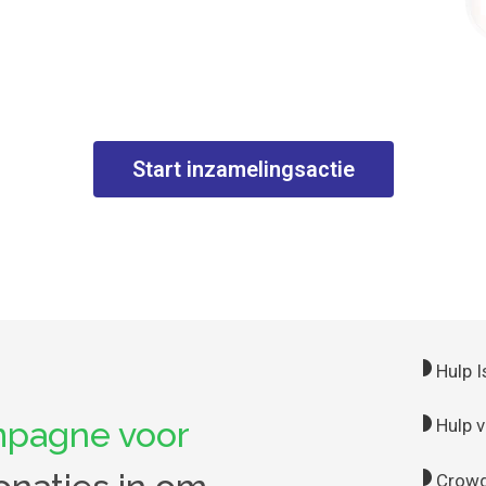
Start inzamelingsactie
Hulp I
Hulp v
pagne voor
Crowdf