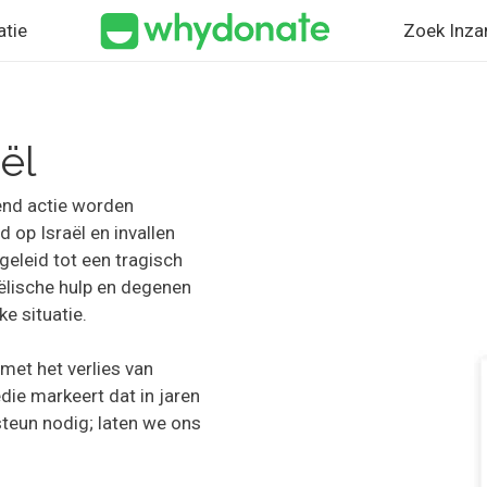
atie
Zoek Inza
ël
end actie worden
 op Israël en invallen
eleid tot een tragisch
ëlische hulp en degenen
e situatie.
met het verlies van
edie markeert dat in jaren
steun nodig; laten we ons