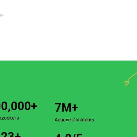
00,000
+
7
M+
ezoekers
Actieve Donateurs
223
+