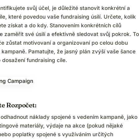
ntifikujete svůj účel, je důležité stanovit konkrétní a
íle, které povedou vaše fundraising úsilí. Určete, kolik
te získat a do kdy. Stanovením konkrétních cílů
 zaměřit své úsilí a efektivně sledovat svůj pokrok. To
 zůstat motivovaní a organizovaní po celou dobu
g kampaně. Pamatujte, že jasný plán zvýší vaše šance
dosažení fundraising cíle.
te Rozpočet:
 odhadnout náklady spojené s vedením kampaně, jako
tingové materiály, výdaje na akce (pokud nějaké
 nebo poplatky spojené s využíváním určitých