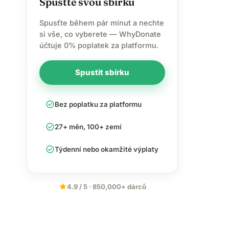
Spusťte svou sbírku
Spusťte během pár minut a nechte
si vše, co vyberete — WhyDonate
účtuje 0% poplatek za platformu.
Spustit sbírku
check_circle
Bez poplatku za platformu
check_circle
27+ měn, 100+ zemí
check_circle
Týdenní nebo okamžité výplaty
star
4.9 / 5 · 850,000+ dárců