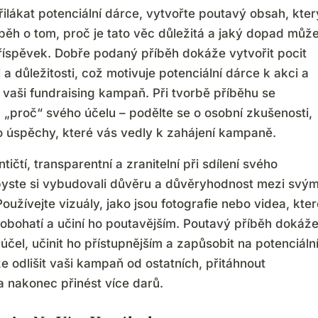
řilákat potenciální dárce, vytvořte poutavý obsah, kter
běh o tom, proč je tato věc důležitá a jaký dopad můž
příspěvek. Dobře podaný příběh dokáže vytvořit pocit
 a důležitosti, což motivuje potenciální dárce k akci a
 vaši fundraising kampaň. Při tvorbě příběhu se
 „proč“ svého účelu – podělte se o osobní zkušenosti,
 úspěchy, které vás vedly k zahájení kampaně.
tičtí, transparentní a zranitelní při sdílení svého
byste si vybudovali důvěru a důvěryhodnost mezi svý
oužívejte vizuály, jako jsou fotografie nebo videa, kter
 obohatí a učiní ho poutavějším. Poutavý příběh dokáž
š účel, učinit ho přístupnějším a zapůsobit na potenciáln
 odlišit vaši kampaň od ostatních, přitáhnout
a nakonec přinést více darů.