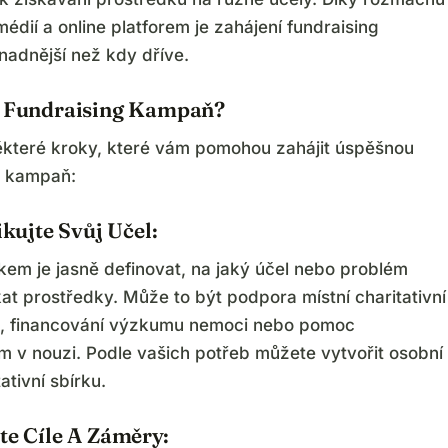
médií a online platforem je zahájení fundraising
adnější než kdy dříve.
t Fundraising Kampaň?
ěkteré kroky, které vám pomohou zahájit úspěšnou
g kampaň:
fikujte Svůj Učel:
kem je jasně definovat, na jaký účel nebo problém
at prostředky. Může to být podpora místní charitativní
, financování výzkumu nemoci nebo pomoc
m v nouzi. Podle vašich potřeb můžete vytvořit osobní
ativní sbírku.
te Cíle A Záměry: