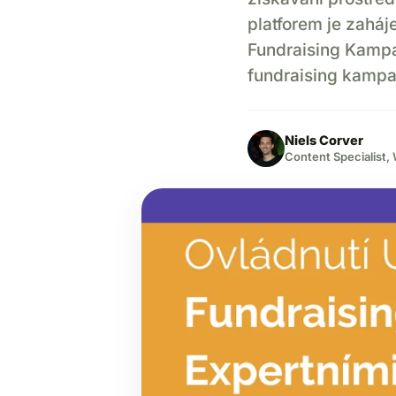
platforem je zaháj
Fundraising Kampa
fundraising kampaň
Niels Corver
Content Specialist