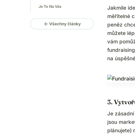
Je To Na Vás
Jakmile ide
měřitelné c
arrow_back
Všechny články
peněz chce
můžete lépe
vám pomůže
fundraisin
na úspěšné 
3. Vytvoř
Je zásadní
jsou marke
plánujete)