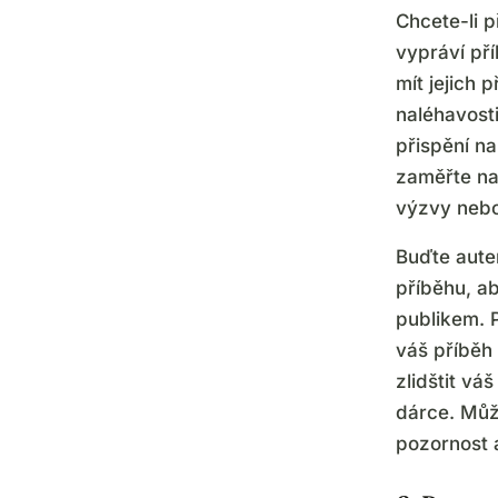
Chcete-li p
vypráví pří
mít jejich 
naléhavosti
přispění na
zaměřte na
výzvy nebo
Buďte auten
příběhu, a
publikem. P
váš příběh
zlidštit vá
dárce. Může
pozornost 