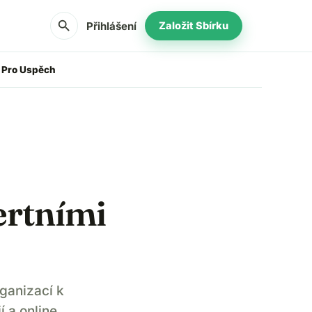
search
Přihlášení
Založit Sbírku
y Pro Uspěch
ertními
ganizací k
 a online