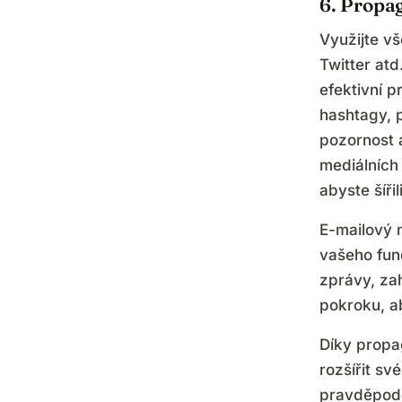
6. Propa
Využijte v
Twitter atd
efektivní p
hashtagy, 
pozornost a
mediálních 
abyste šíři
E-mailový 
vašeho fun
zprávy, za
pokroku, ab
Díky propa
rozšířit sv
pravděpodo