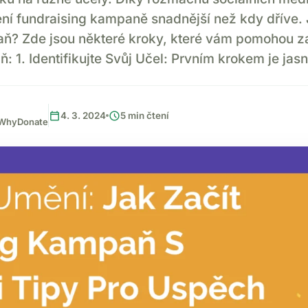
ení fundraising kampaně snadnější než kdy dříve. 
ň? Zde jsou některé kroky, které vám pomohou z
: 1. Identifikujte Svůj Učel: Prvním krokem je jas
calendar_today
schedule
4. 3. 2024
5 min čtení
, WhyDonate