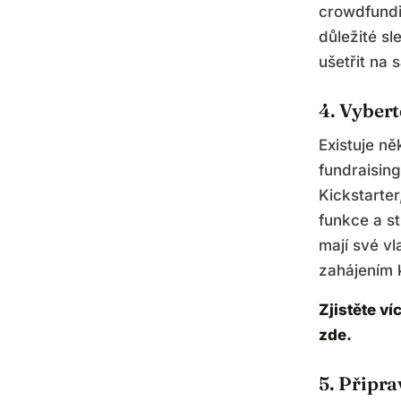
crowdfundi
důležité sl
ušetřit na
4. Vybert
Existuje ně
fundraisin
Kickstarter
funkce a st
mají své v
zahájením 
Zjistěte v
zde.
5. Připr