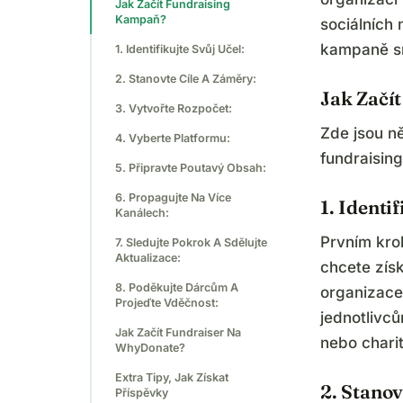
Jak Začít Fundraising
Kampaň?
sociálních 
kampaně sn
1. Identifikujte Svůj Učel:
2. Stanovte Cíle A Záměry:
Jak Začí
3. Vytvořte Rozpočet:
Zde jsou n
4. Vyberte Platformu:
fundraisin
5. Připravte Poutavý Obsah:
6. Propagujte Na Více
1. Identi
Kanálech:
Prvním kro
7. Sledujte Pokrok A Sdělujte
Aktualizace:
chcete získ
8. Poděkujte Dárcům A
organizace
Projeďte Vděčnost:
jednotlivců
Jak Začít Fundraiser Na
nebo charit
WhyDonate?
Extra Tipy, Jak Získat
2. Stanov
Příspěvky