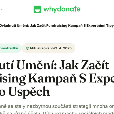
xpand_more
Ovládnutí Umění: Jak Začít Fundraising Kampaň S Expertními Tip
update
 prostředků
Aktualizováno
21. 4. 2025
tí Umění: Jak Začít
ising Kampaň S Exp
ro Uspěch
ě se staly nezbytnou součástí strategií mnoha or
ků na různé účely. Díky rozmachu sociálních médií