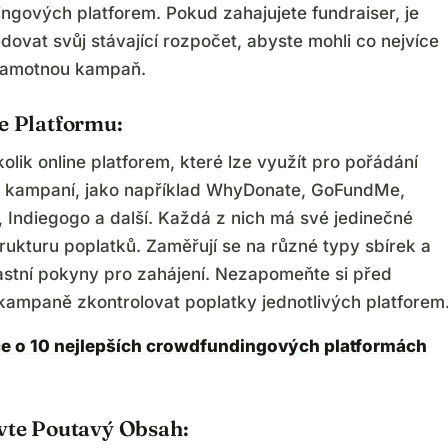
ngových platforem. Pokud zahajujete fundraiser, je
edovat svůj stávající rozpočet, abyste mohli co nejvíce
 samotnou kampaň.
e Platformu:
kolik online platforem, které lze využít pro pořádání
g kampaní, jako například WhyDonate, GoFundMe,
, Indiegogo a další. Každá z nich má své jedinečné
rukturu poplatků. Zaměřují se na různé typy sbírek a
lastní pokyny pro zahájení. Nezapomeňte si před
kampaně zkontrolovat poplatky jednotlivých platforem
íce o 10 nejlepších crowdfundingových platformách
avte Poutavý Obsah: