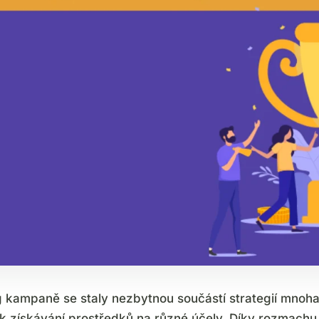
g kampaně se staly nezbytnou součástí strategií mnoh
 k získávání prostředků na různé účely. Díky rozmachu