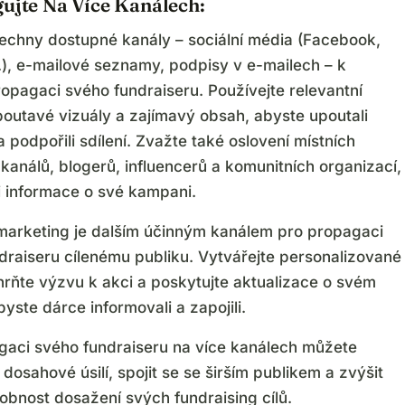
gujte Na Více Kanálech:
šechny dostupné kanály – sociální média (Facebook,
.), e-mailové seznamy, podpisy v e-mailech – k
ropagaci svého fundraiseru. Používejte relevantní
poutavé vizuály a zajímavý obsah, abyste upoutali
 podpořili sdílení. Zvažte také oslovení místních
kanálů, blogerů, influencerů a komunitních organizací,
li informace o své kampani.
marketing je dalším účinným kanálem pro propagaci
draiseru cílenému publiku. Vytvářejte personalizované
hrňte výzvu k akci a poskytujte aktualizace o svém
yste dárce informovali a zapojili.
gaci svého fundraiseru na více kanálech můžete
é dosahové úsilí, spojit se se širším publikem a zvýšit
bnost dosažení svých fundraising cílů.