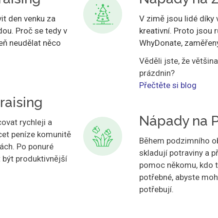
vit den venku za
V zimě jsou lidé díky
ou. Proč se tedy v
kreativní. Proto jsou
veň neudělat něco
WhyDonate, zaměřeny
Věděli jste, že větši
prázdnin?
Přečtěte si blog
raising
Nápady na P
ovat rychleji a
cet peníze komunitě
Během podzimního obdo
tách. Po ponuré
skladují potraviny a p
 být produktivnější
pomoc někomu, kdo to
potřebné, abyste mohl
potřebují.