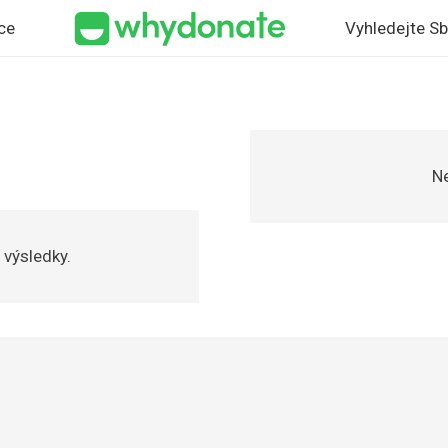
ce
Vyhledejte S
Ne
 výsledky.