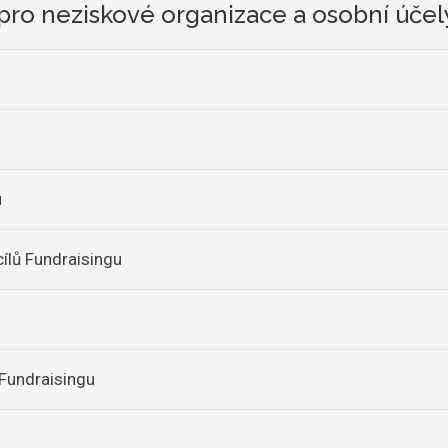
g pro neziskové organizace a osobní účel
u
cílů Fundraisingu
e Fundraisingu