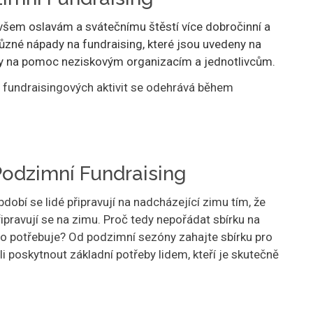
 všem oslavám a svátečnímu štěstí více dobročinní a
 různé nápady na fundraising, které jsou uvedeny na
 na pomoc neziskovým organizacím a jednotlivcům.
na fundraisingových aktivit se odehrává během
odzimní Fundraising
bí se lidé připravují na nadcházející zimu tím, že
řipravují se na zimu. Proč tedy nepořádat sbírku na
 potřebuje? Od podzimní sezóny zahajte sbírku pro
i poskytnout základní potřeby lidem, kteří je skutečně