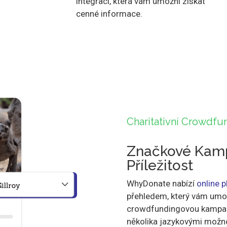
integrací, která vám umožní získat
cenné informace.
Charitativní Crowdfu
Značkové Kam
Příležitost
WhyDonate nabízí
online 
přehledem, který vám umož
crowdfundingovou kampaň,
několika jazykovými možno