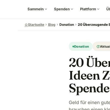
Sammeln
expand_more
Spenden
expand_more
Plattform
expand_more
Ü
chevron_right
chevron_right
chevron_right
home
Startseite
Blog
Donation
20 Überzeugende S
update
Donation
Aktual
20 Übe
Ideen Z
Spende
Geld für einen gu
brauchen einen kl