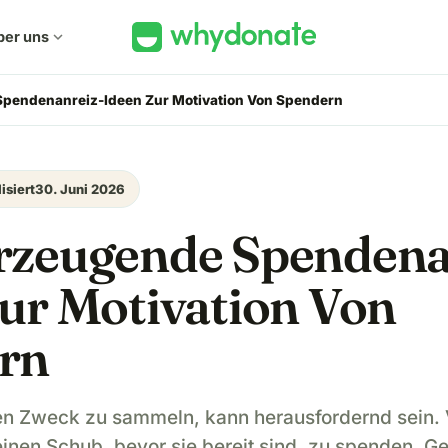
ber uns
expand_more
pendenanreiz-Ideen Zur Motivation Von Spendern
isiert
30. Juni 2026
rzeugende Spendena
ur Motivation Von
rn
ten Zweck zu sammeln, kann herausfordernd sein.
einen Schub, bevor sie bereit sind, zu spenden. 