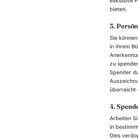
exklusive 
bieten.
3. Persö
Sie können
in Ihrem Bü
Anerkennun
zu spenden
Spender du
Auszeichnu
überreicht
4. Spend
Arbeiten S
in bestim
Dies verdop