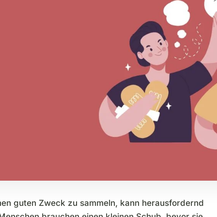
inen guten Zweck zu sammeln, kann herausfordernd
e Menschen brauchen einen kleinen Schub, bevor sie