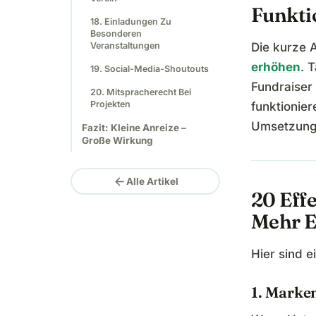
Funkti
18. Einladungen Zu
Besonderen
Veranstaltungen
Die kurze 
erhöhen
. 
19. Social-Media-Shoutouts
Fundraiser
20. Mitspracherecht Bei
Projekten
funktionie
Umsetzung 
Fazit: Kleine Anreize –
Große Wirkung
arrow_back
Alle Artikel
20 Eff
Mehr 
Hier sind 
1. Marke