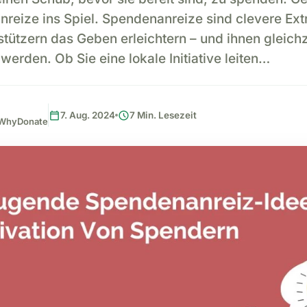
reize ins Spiel. Spendenanreize sind clevere Extr
stützern das Geben erleichtern – und ihnen gleichz
werden. Ob Sie eine lokale Initiative leiten…
calendar_today
schedule
7. Aug. 2024
7 Min. Lesezeit
, WhyDonate