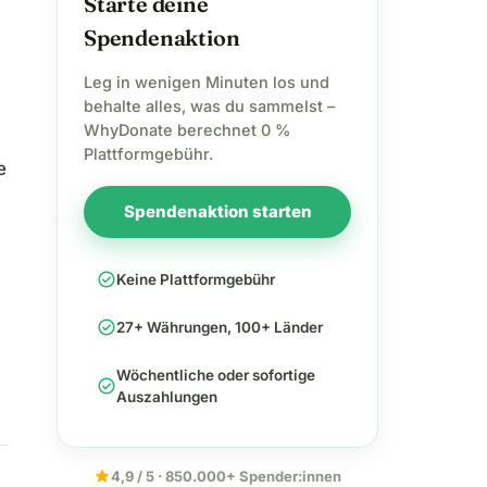
Starte deine
Spendenaktion
Leg in wenigen Minuten los und
behalte alles, was du sammelst –
WhyDonate berechnet 0 %
Plattformgebühr.
e
Spendenaktion starten
check_circle
Keine Plattformgebühr
check_circle
27+ Währungen, 100+ Länder
Wöchentliche oder sofortige
check_circle
Auszahlungen
star
4,9 / 5 · 850.000+ Spender:innen