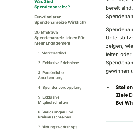
Was Sind
Spendenanreize?
bereit sin
Spendenanr
Funktionieren
Spendenanreize Wirklich?
Spendenanre
20 Effektive
Unterstütze
Spendenanreiz-Ideen Für
Mehr Engagement
zeigen, wie
1. Markenartikel
leiten ode
Spendenanr
2. Exklusive Erlebnisse
gewinnen u
3. Persönliche
Anerkennung
Stellen
4. Spendenverdopplung
Ziele 
5. Exklusive
Bei Wh
Mitgliedschaften
6. Verlosungen und
Preisausschreiben
7. Bildungsworkshops