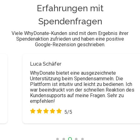
Erfahrungen mit
Spendenfragen
Viele WhyDonate-Kunden sind mit dem Ergebnis ihrer
Spendenaktion zufrieden und haben eine positive
Google-Rezension geschrieben.
ca Schäfer
Ju
yDonate bietet eine ausgezeichnete
Wh
terstützung beim Spendensammeln. Die
Sp
attform ist intuitiv und leicht zu bedienen. Ich
Sp
r beeindruckt von der schnellen Reaktion des
Pl
ndensupports auf meine Fragen. Sehr zu
ve
pfehlen!
Pr
5/5