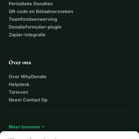
Periodieke Donaties
QR-code en Betaalverzoeken
Teamfondsenwerving
Donatieformulier-plugin
Zapier-integratie
Over ons
Over WhyDonate
Helpdesk
Tarieven
Neem Contact Op
expand_more
Meer bronnen