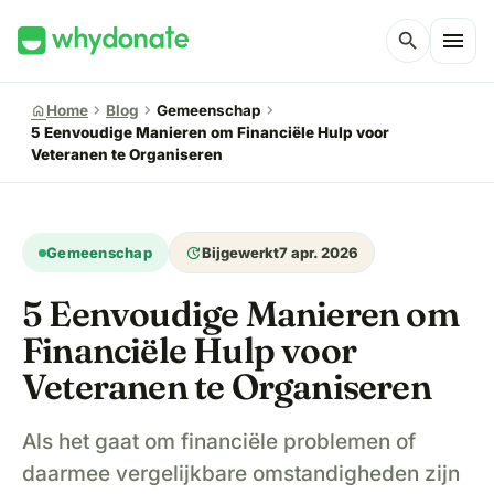
menu
search
chevron_right
chevron_right
chevron_right
home
Home
Blog
Gemeenschap
5 Eenvoudige Manieren om Financiële Hulp voor
Veteranen te Organiseren
update
Gemeenschap
Bijgewerkt
7 apr. 2026
5 Eenvoudige Manieren om
Financiële Hulp voor
Veteranen te Organiseren
Als het gaat om financiële problemen of
daarmee vergelijkbare omstandigheden zijn