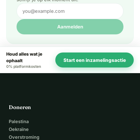
Aanmelden
Houd alles wat je
Start een inzamelingsactie
ophaalt
0% platformkosten
Doneren
Palestina
Oekraïne
Overstroming