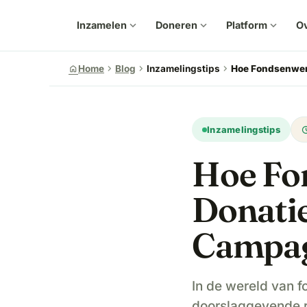
Inzamelen
expand_more
Doneren
expand_more
Platform
expand_more
Ov
chevron_right
chevron_right
chevron_right
home
Home
Blog
Inzamelingstips
Hoe Fondsenwer
upd
Inzamelingstips
Hoe Fo
Donatie
Campag
In de wereld van f
doorslaggevende r