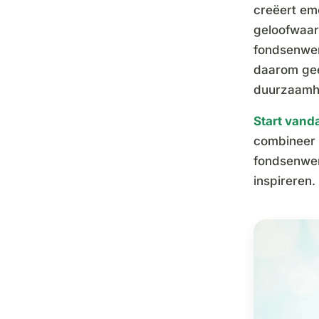
creëert emo
geloofwaard
fondsenwerv
daarom geen
duurzaamhe
Start vand
combineer 
fondsenwer
inspireren.