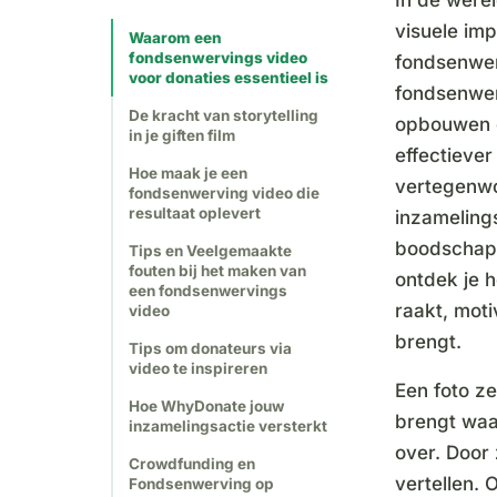
In de were
visuele im
Waarom een
fondsenwervings video
fondsenwer
voor donaties essentieel is
fondsenwer
De kracht van storytelling
opbouwen e
in je giften film
effectiever
Hoe maak je een
vertegenwo
fondsenwerving video die
resultaat oplevert
inzamelings
boodschap h
Tips en Veelgemaakte
fouten bij het maken van
ontdek je 
een fondsenwervings
raakt, mot
video
brengt.
Tips om donateurs via
video te inspireren
Een foto z
Hoe WhyDonate jouw
brengt waa
inzamelingsactie versterkt
over. Door 
Crowdfunding en
vertellen. 
Fondsenwerving op