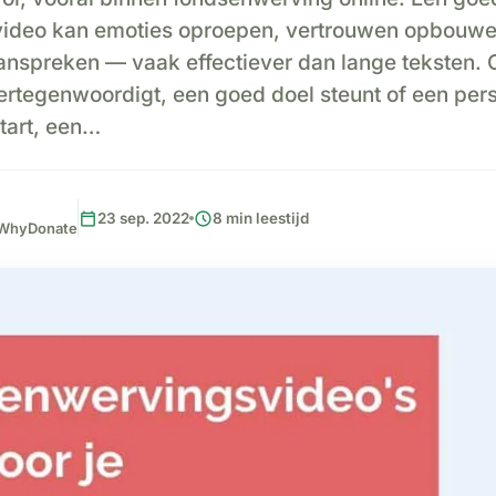
ideo kan emoties oproepen, vertrouwen opbouwen
anspreken — vaak effectiever dan lange teksten. O
vertegenwoordigt, een goed doel steunt of een pers
tart, een…
calendar_today
schedule
23 sep. 2022
8 min leestijd
, WhyDonate