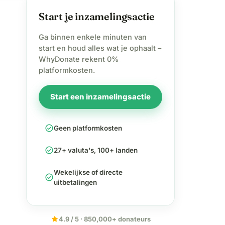
Start je inzamelingsactie
Ga binnen enkele minuten van
start en houd alles wat je ophaalt –
WhyDonate rekent 0%
platformkosten.
Start een inzamelingsactie
check_circle
Geen platformkosten
check_circle
27+ valuta's, 100+ landen
Wekelijkse of directe
check_circle
uitbetalingen
star
4.9 / 5 · 850,000+ donateurs