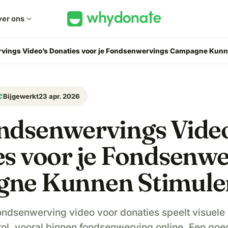
er ons
expand_more
vings Video’s Donaties voor je Fondsenwervings Campagne Kunn
ate
Bijgewerkt
23 apr. 2026
ndsenwervings Video
s voor je Fondsenwe
ne Kunnen Stimule
ondsenwerving video voor donaties speelt visuele
ol, vooral binnen fondsenwerving online. Een go