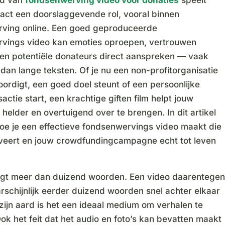
ld van
fondsenwerving video voor donaties
speelt
pact een doorslaggevende rol, vooral binnen
ving online. Een goed geproduceerde
vings video kan emoties oproepen, vertrouwen
n potentiële donateurs direct aanspreken — vaak
 dan lange teksten. Of je nu een non-profitorganisatie
ordigt, een goed doel steunt of een persoonlijke
actie start, een krachtige giften film helpt jouw
elder en overtuigend over te brengen. In dit artikel
hoe je een effectieve fondsenwervings video maakt die
iveert en jouw crowdfundingcampagne echt tot leven
egt meer dan duizend woorden. Een video daarentegen
rschijnlijk eerder duizend woorden snel achter elkaar
zijn aard is het een ideaal medium om verhalen te
Ook het feit dat het audio en foto’s kan bevatten maakt