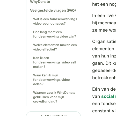
WhyDonate
het een no
Veelgestelde vragen (FAQ)
In een live
Wat is een fondsenwervings
hij meemaa
video voor donaties?
ze mee wor
Hoe lang moet een
fondsenwerving video zijn?
Organisati
Welke elementen maken een
elementen 
video effectief?
van hun inz
Kan ik een
fondsenwervings video zelf
gaan. Dit k
maken?
gebaseerde
Waar kan ik mijn
betrokkenh
fondsenwervings video
delen?
Eén van de 
Waarom zou ik WhyDonate
van
social
gebruiken voor mijn
crowdfunding?
een fondse
constant vi