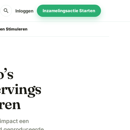
search
Inloggen
Inzamelingsactie Starten
en Stimuleren
’s
rvings
ren
 impact een
ed geproduceerde