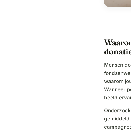
Waarom
donatie
Mensen don
fondsenwer
waarom jou
Wanneer po
beeld ervar
Onderzoek 
gemiddeld 
campagnes 