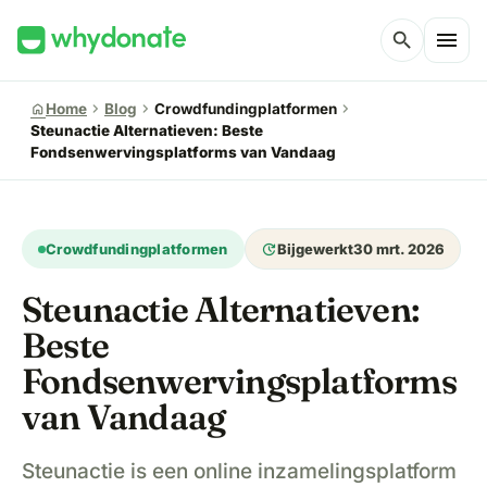
menu
search
chevron_right
chevron_right
chevron_right
home
Home
Blog
Crowdfundingplatformen
Steunactie Alternatieven: Beste
Fondsenwervingsplatforms van Vandaag
update
Crowdfundingplatformen
Bijgewerkt
30 mrt. 2026
Steunactie Alternatieven:
Beste
Fondsenwervingsplatforms
van Vandaag
Steunactie is een online inzamelingsplatform