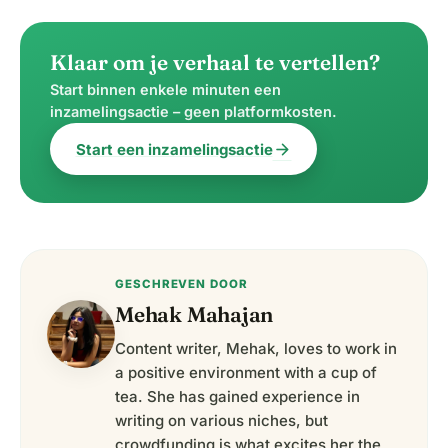
Klaar om je verhaal te vertellen?
Start binnen enkele minuten een
inzamelingsactie – geen platformkosten.
arrow_forward
Start een inzamelingsactie
GESCHREVEN DOOR
Mehak Mahajan
Content writer, Mehak, loves to work in
a positive environment with a cup of
tea. She has gained experience in
writing on various niches, but
crowdfunding is what excites her the