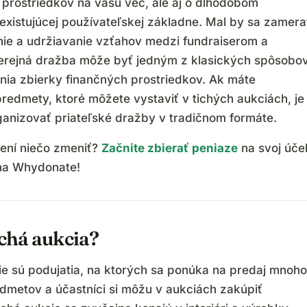
 prostriedkov na vašu vec, ale aj o dlhodobom
 existujúcej používateľskej základne. Mal by sa zamera
ie a udržiavanie vzťahov medzi fundraiserom a
erejná dražba môže byť jedným z klasických spôsobo
nia zbierky finančných prostriedkov. Ak máte
predmety, ktoré môžete vystaviť v tichých aukciách, je
ganizovať priateľské dražby v tradičnom formáte.
vení niečo zmeniť?
Začnite zbierať peniaze
na svoj úče
na Whydonate!
ichá aukcia?
ie sú podujatia, na ktorých sa ponúka na predaj mnoho
dmetov a účastníci si môžu v aukciách zakúpiť