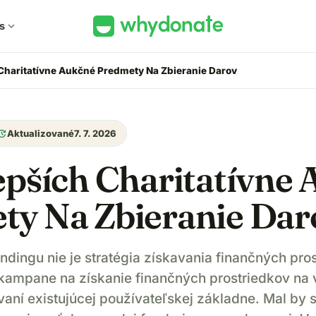
s
expand_more
 Charitatívne Aukčné Predmety Na Zbieranie Darov
pdate
Aktualizované
7. 7. 2026
epších Charitatívne
ty Na Zbieranie Dar
dingu nie je stratégia získavania finančných pros
 kampane na získanie finančných prostriedkov na v
aní existujúcej používateľskej základne. Mal by 