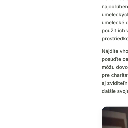
najobľúben
umeleckých
umelecké d
použiť ich 
prostriedk
Nájdite vh
posúďte cen
môžu dovol
pre charita
aj zviditeľ
ďalšie svoj