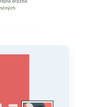
rejná dražba
ančných