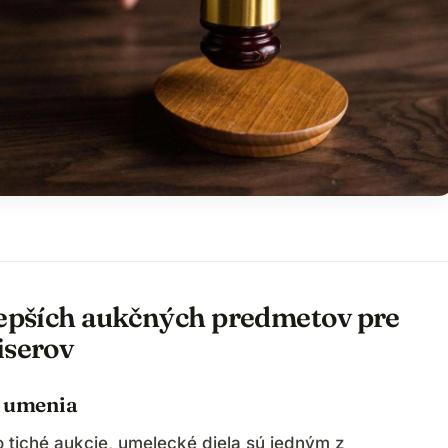
lepších aukčných predmetov pre
iserov
a umenia
o tiché aukcie, umelecké diela sú jedným z