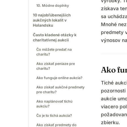
výrobky. Ti
10. Módne doplnky
získava te
10 najobľúbenejších
sa uchádza
aukčných lokalít v
Mnohé nezi
Holandsku
predmety 
Často kladené otázky k
výnosov na 
charitatívnej aukcii
Čo môžete predať na
charitu?
Ako získať peniaze pre
Ako fu
charitu?
Ako funguje online aukcia?
Tiché aukc
Ako získať aukčné predmety
pozornosti 
pre charitu?
aukcie umo
Ako naplánovať tichú
viacero pol
aukciu?
požadovaný
Čo je to tichá aukcia?
zbierku.
Ako získať predmety do