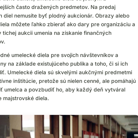
ejších často dražených predmetov. Na predaj
 diel nemusíte byť plodný aukcionár. Obrazy alebo
iela môžete ľahko zbierať ako dary pre organizáciu a
v tichej aukcii umenia na získanie finančných
ov.
odné umelecké diela pre svojich návštevníkov a
y na základe existujúceho publika a toho, či si ich
iť. Umelecké diela sú skvelými aukčnými predmetmi
tívne inštitúcie, pretože sú nielen cenné, ale pomáhajú
niť umelca a povzbudiť ho, aby každý deň vytváral
e majstrovské diela.