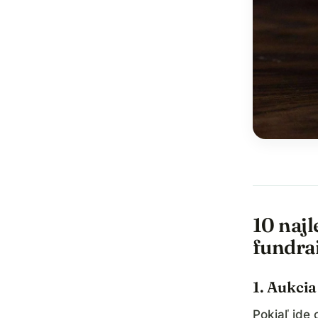
10 naj
fundra
1. Aukci
Pokiaľ ide 