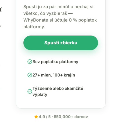
Spusti ju za pár minút a nechaj si
ť
všetko, čo vyzbieraš —
WhyDonate si účtuje 0 % poplatok
v
platformy.
Spusti zbierku
check_circle
Bez poplatku platformy
l
check_circle
27+ mien, 100+ krajín
Týždenné alebo okamžité
check_circle
výplaty
star
4.9 / 5 · 850,000+ darcov