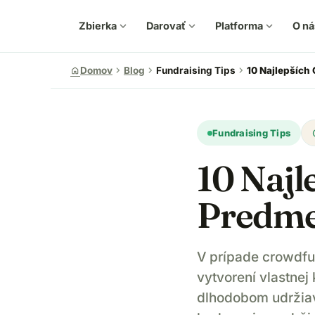
Zbierka
expand_more
Darovať
expand_more
Platforma
expand_more
O ná
chevron_right
chevron_right
chevron_right
home
Domov
Blog
Fundraising Tips
10 Najlepších
u
Fundraising Tips
10 Najl
Predme
V prípade crowdfun
vytvorení vlastnej
dlhodobom udržiav