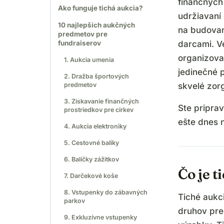
finančných
Ako funguje tichá aukcia?
udržiavaní
10 najlepších aukčných
na budovan
predmetov pre
fundraiserov
darcami. V
organizova
1. Aukcia umenia
jedinečné 
2. Dražba športových
predmetov
skvelé zor
3. Získavanie finančných
Ste pripra
prostriedkov pre cirkev
ešte dnes 
4. Aukcia elektroniky
5. Cestovné balíky
6. Balíčky zážitkov
Čo je t
7. Darčekové koše
8. Vstupenky do zábavných
Tiché aukc
parkov
druhov pre
9. Exkluzívne vstupenky