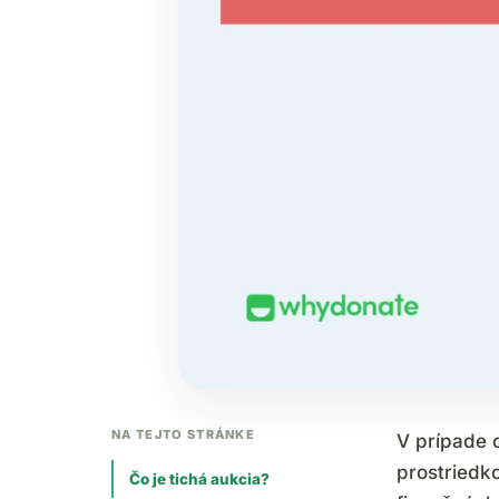
NA TEJTO STRÁNKE
V prípade 
prostriedk
Čo je tichá aukcia?