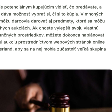
e potenciálnym kupujúcim vidieť, čo predávate, a
 dáva možnosť vybrať si, či si to kúpia. V mnohých
môžu darcovia darovať aj predmety, ktoré sa môžu
chých aukciách. Ak chcete vylepšiť svoju vlastnú
nančných prostriedkov, môžete dokonca naplánovať
kú aukciu prostredníctvom webových stránok online
erland, aby sa na nej mohla zúčastniť veľká skupina