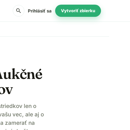
search
Prihlásiť sa
Vytvoriť zbierku
 Aukčné
ov
triedkov len o
ašu vec, ale aj o
sa zamerať na