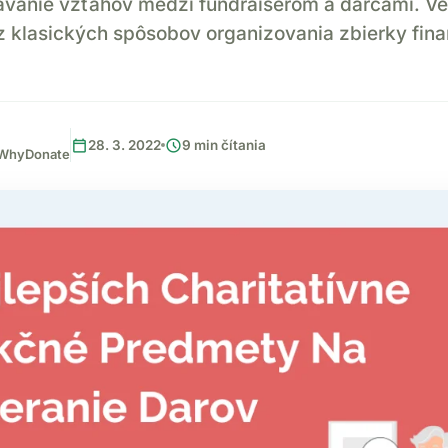
avanie vzťahov medzi fundraiserom a darcami. Ve
 klasických spôsobov organizovania zbierky fin
calendar_today
schedule
28. 3. 2022
9 min čítania
, WhyDonate