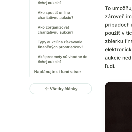
tichej aukcie?
To umožňuj
Ako spustiť online
zároveň im
charitatívnu aukciu?
prípadoch 
Ako zorganizovať
charitatívnu aukciu?
použiť v ti
zbierku fi
Typy aukcií na získavanie
finančných prostriedkov?
elektronic
Aké predmety sú vhodné do
aukcie ned
tichej aukcie?
ľudí.
Naplánujte si fundraiser
arrow_back
Všetky články