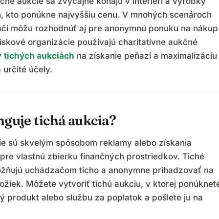
ché aukcie sa zvyčajne konajú v interiéri a výrobky
n, kto ponúkne najvyššiu cenu. V mnohých scenároch
či môžu rozhodnúť aj pre anonymnú ponuku na nákup
skové organizácie používajú charitatívne aukčné
v
tichých aukciách
na získanie peňazí a maximalizáciu
určité účely.
nguje tichá aukcia?
ie sú skvelým spôsobom reklamy alebo získania
pre vlastnú zbierku finančných prostriedkov. Tiché
žňujú uchádzačom ticho a anonymne prihadzovať na
ožiek. Môžete vytvoriť tichú aukciu, v ktorej ponúknet
 produkt alebo službu za poplatok a pošlete ju na