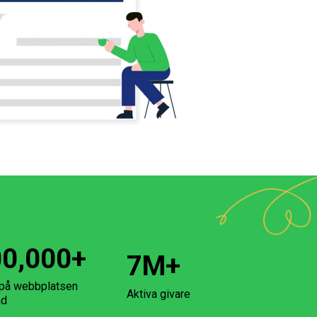
00,000
+
7
M+
på webbplatsen
Aktiva givare
ad