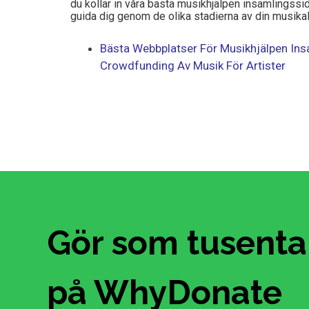
du kollar in våra bästa musikhjälpen insamlingssi
guida dig genom de olika stadierna av din musikali
Bästa Webbplatser För Musikhjälpen Ins
Crowdfunding Av Musik För Artister
Gör som tusental
på WhyDonate