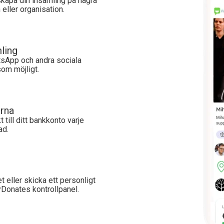
kapa din insamling på några
eller organisation.
mling
tsApp och andra sociala
som möjligt.
rna
till ditt bankkonto varje
ad.
 eller skicka ett personligt
yDonates kontrollpanel.