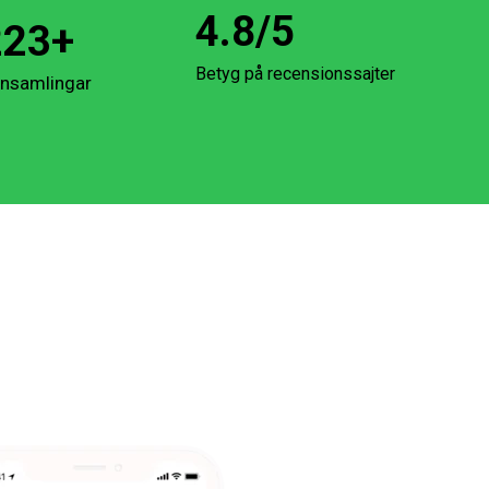
4.8
/5
223
+
Betyg på recensionssajter
insamlingar