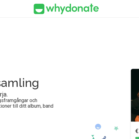
samling
ja.
ngsframgångar och
oner till ditt album, band