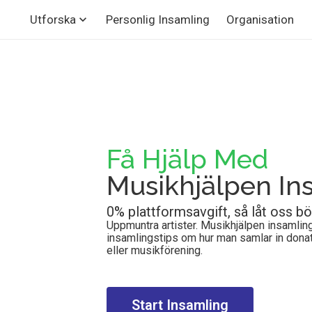
Personlig Insamling
Organisation
Utforska
Få Hjälp Med
Musikhjälpen In
0% plattformsavgift, så låt oss bör
Uppmuntra artister. Musikhjälpen insamli
insamlingstips om hur man samlar in donati
eller musikförening.
Start Insamling