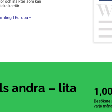
dor och insikter som kan
ska karriär.
amling I Europa –
s andra – lita
1,0
Besökare 
varje mån