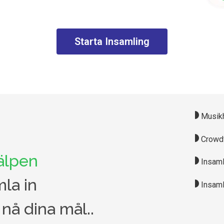
Starta Insamling
Musikh
Crowdf
älpen
Insamli
la in
Insamli
 nå dina mål..