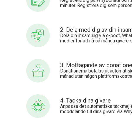
Registrera dig på WhyDonate och s
minuter. Registrera dig som person 
2. Dela med dig av din insa
Dela din insamling via e-post, Wha
medier för att nå så många givare 
3. Mottagande av donatione
Donationerna betalas ut automatiskt 
månad utan någon plattformskostn
4. Tacka dina givare
Anpassa det automatiska tackmejlet
meddelande till dina givare via Wh