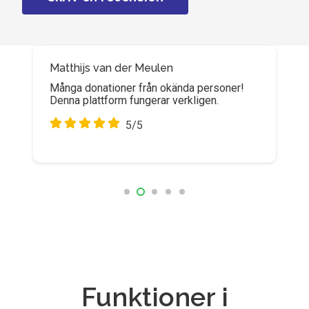
Matthijs van der Meulen
Coen de Haan
Många donationer från okända personer!
Idealisk plattform för att samla in
Denna plattform fungerar verkligen.
donationer! Vår crowdfunding-kampanj blev
en succé.
5/5
5/5
Funktioner i