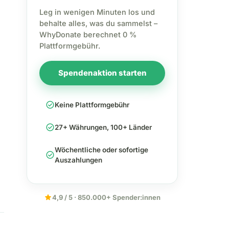
Leg in wenigen Minuten los und
behalte alles, was du sammelst –
WhyDonate berechnet 0 %
Plattformgebühr.
Spendenaktion starten
check_circle
Keine Plattformgebühr
check_circle
27+ Währungen, 100+ Länder
Wöchentliche oder sofortige
check_circle
Auszahlungen
star
4,9 / 5 · 850.000+ Spender:innen