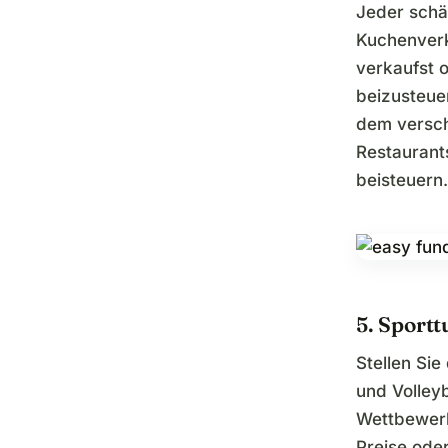
Jeder schä
Kuchenverk
verkaufst o
beizusteuer
dem versc
Restaurant
beisteuern.
5. Sportt
Stellen Si
und Volleyb
Wettbewerb
Preise ode