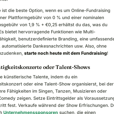
ist die beste Option, wenn es um Online-Fundraising
einer Plattformgebühr von 0 % und einer nominalen
nsgebühr von 1,9 % + €0,25 erhältst du das, was du
Es bietet hervorragende Funktionen wie Multi-
higkeit, benutzerdefinierte Branding, eine umfassend
 automatisierte Dankesnachrichten usw. Also, ohne
chzudenken,
starte noch heute mit dem Fundraising
!
ätigkeitskonzerte oder Talent-Shows
e künstlerische Talente, indem du ein
itskonzert oder eine Talent-Show organisierst, bei der
hre Fähigkeiten im Singen, Tanzen, Musizieren oder
omedy zeigen. Setze Eintrittsgelder als Voraussetzun
tritt fest. Verkaufe während der Show Erfrischungen. D
ch
Unternehmenssponsoren
suchen, die einen