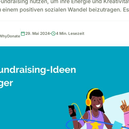
ndraising nutzen, um ihre Energie und Kreativität
u einem positiven sozialen Wandel beizutragen. Es
calendar_today
schedule
29. Mai 2024
4 Min. Lesezeit
, WhyDonate