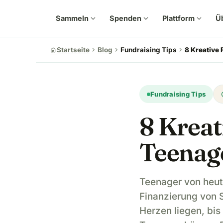
Sammeln
expand_more
Spenden
expand_more
Plattform
expand_more
Ü
chevron_right
chevron_right
chevron_right
home
Startseite
Blog
Fundraising Tips
8 Kreative
u
Fundraising Tips
8 Kreat
Teenag
Teenager von heut
Finanzierung von 
Herzen liegen, bis