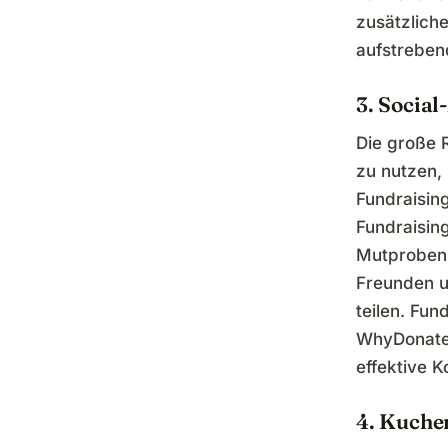
zusätzlich
aufstreben
3. Socia
Die große 
zu nutzen, 
Fundraising
Fundraisin
Mutproben 
Freunden u
teilen. Fun
WhyDonate 
effektive 
4. Kuche