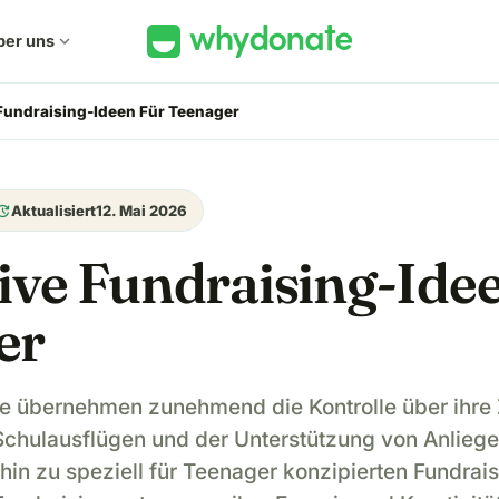
ber uns
expand_more
 Fundraising-Ideen Für Teenager
pdate
Aktualisiert
12. Mai 2026
ive Fundraising-Ide
er
e übernehmen zunehmend die Kontrolle über ihre 
Schulausflügen und der Unterstützung von Anliege
 hin zu speziell für Teenager konzipierten Fundrais