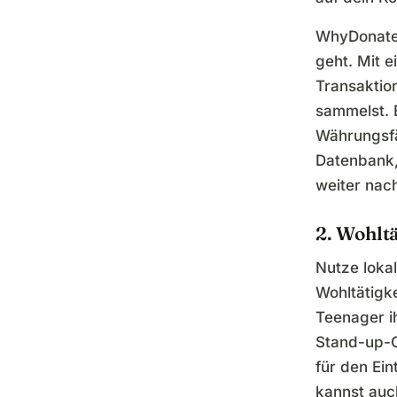
WhyDonate 
geht. Mit 
Transaktio
sammelst. 
Währungsfä
Datenbank,
weiter na
2. Wohlt
Nutze lokal
Wohltätigke
Teenager i
Stand-up-C
für den Ein
kannst au