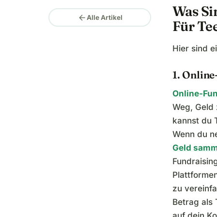
Was Si
arrow_back
Alle Artikel
Für Te
Hier sind e
1. Onlin
Online-Fun
Weg, Geld 
kannst du 
Wenn du n
Geld samm
Fundraisin
Plattforme
zu vereinf
Betrag als
auf dein Ko