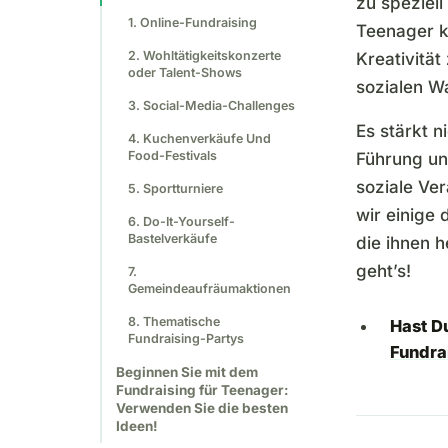
zu speziell
1. Online-Fundraising
Teenager k
2. Wohltätigkeitskonzerte
Kreativität
oder Talent-Shows
sozialen W
3. Social-Media-Challenges
Es stärkt n
4. Kuchenverkäufe Und
Food-Festivals
Führung un
soziale Ve
5. Sportturniere
wir einige
6. Do-It-Yourself-
Bastelverkäufe
die ihnen h
geht’s!
7.
Gemeindeaufräumaktionen
8. Thematische
Hast D
Fundraising-Partys
Fundra
Beginnen Sie mit dem
Fundraising für Teenager:
Verwenden Sie die besten
Ideen!