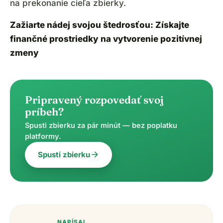
na prekonanie cieľa zbierky.
Zažiarte nádej svojou štedrosťou:
Získajte
finančné prostriedky na
vytvorenie pozitívnej
zmeny
Pripravený rozpovedať svoj
príbeh?
Spusti zbierku za pár minút — bez poplatku
platformy.
arrow_forward
Spusti zbierku
NAPÍSAL