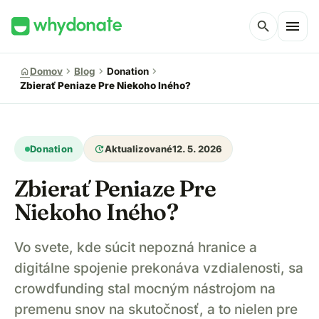
menu
search
chevron_right
chevron_right
chevron_right
home
Domov
Blog
Donation
Zbierať Peniaze Pre Niekoho Iného?
update
Donation
Aktualizované
12. 5. 2026
Zbierať Peniaze Pre
Niekoho Iného?
Vo svete, kde súcit nepozná hranice a
digitálne spojenie prekonáva vzdialenosti, sa
crowdfunding stal mocným nástrojom na
premenu snov na skutočnosť, a to nielen pre