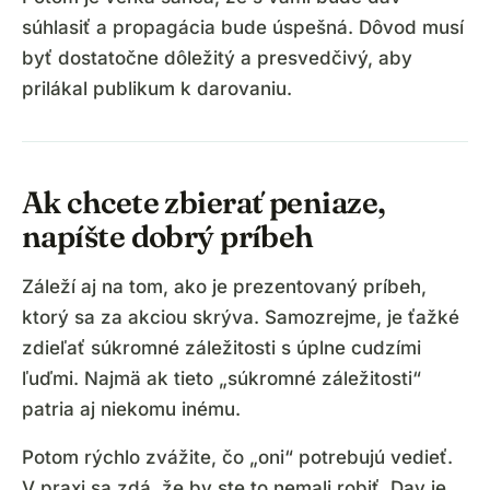
súhlasiť a propagácia bude úspešná. Dôvod musí
byť dostatočne dôležitý a presvedčivý, aby
prilákal publikum k darovaniu.
Ak chcete zbierať peniaze,
napíšte dobrý príbeh
Záleží aj na tom, ako je prezentovaný príbeh,
ktorý sa za akciou skrýva. Samozrejme, je ťažké
zdieľať súkromné záležitosti s úplne cudzími
ľuďmi. Najmä ak tieto „súkromné záležitosti“
patria aj niekomu inému.
Potom rýchlo zvážite, čo „oni“ potrebujú vedieť.
V praxi sa zdá, že by ste to nemali robiť. Dav je