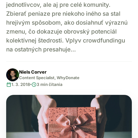
jednotlivcov, ale aj pre celé komunity.
Zbierať peniaze pre niekoho iného sa stal
hrejivým spôsobom, ako dosiahnuť výraznú
zmenu, čo dokazuje obrovský potenciál
kolektívnej štedrosti. Vplyv crowdfundingu
na ostatných presahuje…
Niels Corver
Content Specialist, WhyDonate
calendar_today
schedule
1. 3. 2018
3 min čítania