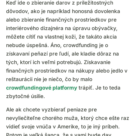
Keď ide o zbieranie darov z príležitostných
dôvodov, ako je napríklad honosná dovolenka
alebo zbieranie finančných prostriedkov pre
interiérového dizajnéra na úpravu obývačky,
môžete cítiť na vlastnej koži, že takáto akcia
nebude úspešná. Áno, crowdfunding je o
získavaní peňazí pre ľudí, ale kladie dôraz na
tých, ktorí ich veľmi potrebujú. Získavanie
finančných prostriedkov na nákupy alebo jedlo v
reštaurácii nie je niečo, čo by malo
crowdfundingové platformy
trápiť. Je to teda
zbytočné úsilie.
Ale ak chcete vyzbierať peniaze pre
nevyliečiteľne chorého muža, ktorý chce ešte raz
vidieť svoje vnúča v Amerike, to je iný príbeh.
Potom je veľká šanca, že s vami bude dav