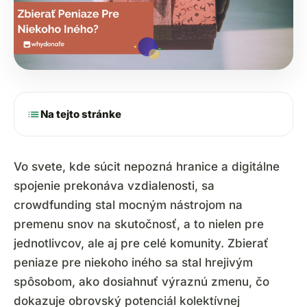
list
Na tejto stránke
Vo svete, kde súcit nepozná hranice a digitálne
spojenie prekonáva vzdialenosti, sa
crowdfunding stal mocným nástrojom na
premenu snov na skutočnosť, a to nielen pre
jednotlivcov, ale aj pre celé komunity. Zbierať
peniaze pre niekoho iného sa stal hrejivým
spôsobom, ako dosiahnuť výraznú zmenu, čo
dokazuje obrovský potenciál kolektívnej