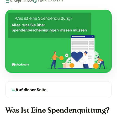
calendar_today
schedule
5. Sept. 2022
7 Min. Lesezeit
list
Auf dieser Seite
Was Ist Eine Spendenquittung?