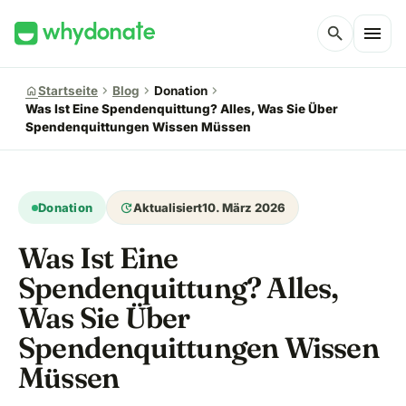
menu
search
chevron_right
chevron_right
chevron_right
home
Startseite
Blog
Donation
Was Ist Eine Spendenquittung? Alles, Was Sie Über
Spendenquittungen Wissen Müssen
update
Donation
Aktualisiert
10. März 2026
Was Ist Eine
Spendenquittung? Alles,
Was Sie Über
Spendenquittungen Wissen
Müssen